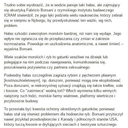
Trudno sobie wyobrazić, że w wodzie panuje taki hałas, ale zajmujący
się akustyką
Fabrizio Borsani
z rzymskiego instytutu badawczego
ICRAM stwierdził, że jego lęki podziela wielu naukowców, którzy zebrali
się w sierpniu w Nyborgu, by przedyskutować ten ważki, wg nich,
problem.
Hałas szkodzi zwierzętom morskim bardziej, niż nam się wydaje. Jego
wpływ nie ogranicza się do przepłaszania czy zmian w zakresie
rozmnażania. Powoduje on uszkodzenia anatomiczne, a nawet śmierć –
wyjaśnia Borsani.
Wiele ssaków morskich i ryb to gatunki wrażliwe na dźwięk lub
polegające na nim podczas nawigowania, komunikowania się,
poszukiwania pożywienia czy partnera seksualnego.
Podwodny hałas szczególnie zagraża rybom z pęcherzem pławnym
[kostnoszkieletowym]
, np. dorszom, ponieważ mogą one eksplodować
.
Poza dorszami, w niekorzystnej sytuacji znajdują się także kiełbie, sole
i łososie. Co "zaśmieca" wodną toń? Włoch wymienia kilku winnych:
natężony ruch łodzi, morskie farmy wiatrowe, platformy wiertnicze i
przybrzeżne budowy.
To przestała być kwestia ochrony określonych gatunków, ponieważ
hałas stał się również problemem dla hodowców ryb
. Borsani przytoczył
nawet przykład przedsiębiorców z Kanady i północnych stanów USA,
którzy tuczą łososie w dryfujących sieciach z tworzywa sztucznego.