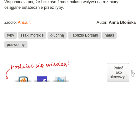
Wspominają oni, że
bliskość źródeł hałasu wpływa na rozmiary
osiągane ostatecznie przez ryby
.
Źródło:
Ansa.it
Autor:
Anna Błońska
ryby
ssaki morskie
głuchną
Fabrizio Borsani
hałas
podwodny
Poleć
jako
pierwszy !