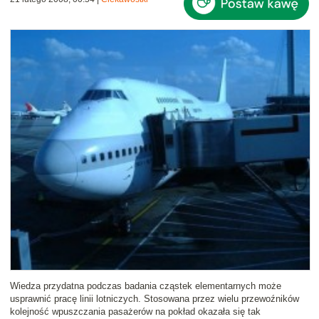
Wiedza przydatna podczas badania
cząstek elementarnych
może
usprawnić pracę linii lotniczych. Stosowana przez wielu przewoźników
kolejność
wpuszczania pasażerów na pokład okazała się tak