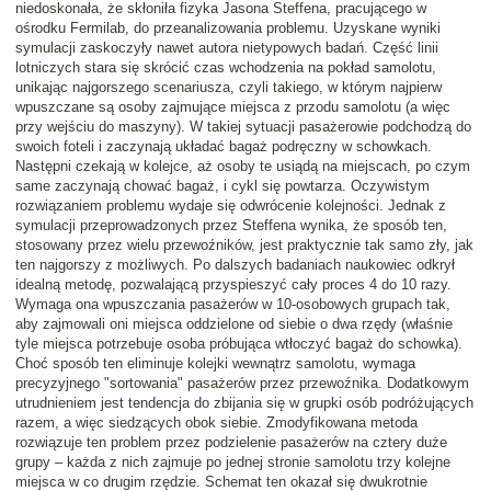
niedoskonała
, że skłoniła fizyka Jasona Steffena, pracującego w
ośrodku Fermilab, do przeanalizowania problemu. Uzyskane wyniki
symulacji zaskoczyły nawet autora nietypowych badań. Część linii
lotniczych stara się skrócić czas wchodzenia na pokład samolotu,
unikając
najgorszego scenariusza
, czyli takiego, w którym najpierw
wpuszczane są osoby zajmujące miejsca z przodu samolotu (a więc
przy wejściu do maszyny). W takiej sytuacji pasażerowie podchodzą do
swoich foteli i zaczynają układać bagaż podręczny w schowkach.
Następni czekają w kolejce, aż osoby te usiądą na miejscach, po czym
same zaczynają chować bagaż, i cykl się powtarza. Oczywistym
rozwiązaniem problemu wydaje się odwrócenie kolejności. Jednak z
symulacji przeprowadzonych przez Steffena wynika, że sposób ten,
stosowany przez wielu przewoźników, jest praktycznie
tak samo zły
, jak
ten najgorszy z możliwych. Po dalszych badaniach naukowiec odkrył
idealną metodę, pozwalającą przyspieszyć cały proces
4 do 10 razy
.
Wymaga ona wpuszczania pasażerów w 10-osobowych grupach tak,
aby zajmowali oni miejsca
oddzielone od siebie
o dwa rzędy (właśnie
tyle miejsca potrzebuje osoba próbująca wtłoczyć bagaż do schowka).
Choć sposób ten eliminuje kolejki wewnątrz samolotu, wymaga
precyzyjnego "sortowania" pasażerów przez przewoźnika. Dodatkowym
utrudnieniem jest tendencja do zbijania się w grupki osób podróżujących
razem, a więc siedzących obok siebie. Zmodyfikowana metoda
rozwiązuje ten problem przez podzielenie pasażerów na
cztery duże
grupy
– każda z nich zajmuje po jednej stronie samolotu trzy kolejne
miejsca w co drugim rzędzie. Schemat ten okazał się
dwukrotnie