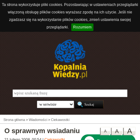
Ta strona wykorzystuje pliki cookies. Pozostawiając w ustawieniach przeglądarki
włączoną obsługę plików cookies wyrażasz zgodę na ich użycie. Jeśli nie
zgadzasz się na wykorzystanie plików cookies, zmień ustawienia swojej
przeglądarki.
Rozumiem
Strona główna
>
Wiadomości
>
Ciekawostki
O sprawnym wsiadaniu
A
A
A
21 lutego 2008, 00:54
|
Ciekawostki