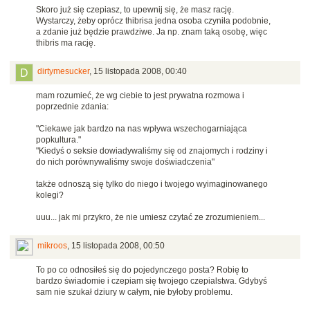
Skoro już się czepiasz, to upewnij się, że masz rację.
Wystarczy, żeby oprócz thibrisa jedna osoba czyniła podobnie,
a zdanie już będzie prawdziwe. Ja np. znam taką osobę, więc
thibris ma rację.
dirtymesucker
,
15 listopada 2008, 00:40
mam rozumieć, że wg ciebie to jest prywatna rozmowa i
poprzednie zdania:
"Ciekawe jak bardzo na nas wpływa wszechogarniająca
popkultura."
"Kiedyś o seksie dowiadywaliśmy się od znajomych i rodziny i
do nich porównywaliśmy swoje doświadczenia"
także odnoszą się tylko do niego i twojego wyimaginowanego
kolegi?
uuu... jak mi przykro, że nie umiesz czytać ze zrozumieniem...
mikroos
,
15 listopada 2008, 00:50
To po co odnosiłeś się do pojedynczego posta? Robię to
bardzo świadomie i czepiam się twojego czepialstwa. Gdybyś
sam nie szukał dziury w całym, nie byłoby problemu.