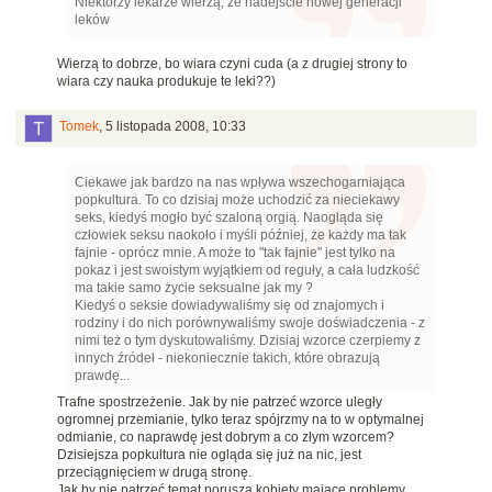
Niektórzy lekarze wierzą, że nadejście nowej generacji
leków
Wierzą to dobrze, bo wiara czyni cuda (a z drugiej strony to
wiara czy nauka produkuje te leki??)
Tomek
,
5 listopada 2008, 10:33
Ciekawe jak bardzo na nas wpływa wszechogarniająca
popkultura. To co dzisiaj może uchodzić za nieciekawy
seks, kiedyś mogło być szaloną orgią. Naogląda się
człowiek seksu naokoło i myśli później, że każdy ma tak
fajnie - oprócz mnie. A może to "tak fajnie" jest tylko na
pokaz i jest swoistym wyjątkiem od reguły, a cała ludzkość
ma takie samo życie seksualne jak my ?
Kiedyś o seksie dowiadywaliśmy się od znajomych i
rodziny i do nich porównywaliśmy swoje doświadczenia - z
nimi też o tym dyskutowaliśmy. Dzisiaj wzorce czerpiemy z
innych źródeł - niekoniecznie takich, które obrazują
prawdę...
Trafne spostrzeżenie. Jak by nie patrzeć wzorce uległy
ogromnej przemianie, tylko teraz spójrzmy na to w optymalnej
odmianie, co naprawdę jest dobrym a co złym wzorcem?
Dzisiejsza popkultura nie ogląda się już na nic, jest
przeciągnięciem w drugą stronę.
Jak by nie patrzeć temat porusza kobiety mające problemy