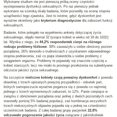
Wykonane studium nie jest pierwszą próbą oceny częstości
wystepowania dysfunkcji seksualnych. Po raz pierwszy jednak
wykonano na szeroką skalę badania, które pozwoliły na ocenę stopnia
uciążliwości tego zjawiska. Jest to istotne, gdyż dyskomfort jest
wyraźnie określony jako
kryterium diagnostyczne
dla zaburzeń funkcji
seksualnych.
Badanie, które polegało na wypełnieniu ankiety dotyczącej życia
seksualnego, objęło niemal 32 tysiące kobiet w wieku od 18 do 102(!)
lat. Wynika z niego, że
44,2% respondentek cierpi na różnego
rodzaju problemy łóżkowe
: 39% zauważyło u siebie obniżony poziom
pożądania, 26% donosiło o trudnościach z uzyskaniem odpowiedniego
stopnia podniecenia, zaś co piąta stwierdziła u siebie problemy z
osiąganiem orgazmu. Problemy te pojawiały się znacznie częściej u
kobiet starszych, lecz nie miało to prostego przełożenia na subiektywne
odczucie jakości życia seksualnego.
Na szczęście
nieliczne kobiety czują poważny dyskomfort
z powodu
dowolnej z trzech opisanych powyżej przypadłości - odsetek pań,
których samopoczucie wyraźnie pogarsza się z powodu co najmniej
jednego z trzech wymienionych zaburzeń, to 12%. Panie cierpiące w
związku z obniżeniem pożądania oraz jednej z dwóch pozostałych cech
stanowiły poniżej 5% badanej populacji, zaś kombinacja wszystkich
trzech niekorzystnych objawów pojawiła się u jednej na czterdzieści
uczestniczek badania. Z całej badanej grupy pacjentek
22,8%
odczuwało pogorszenie jakości życia
związane z jakimikolwiek