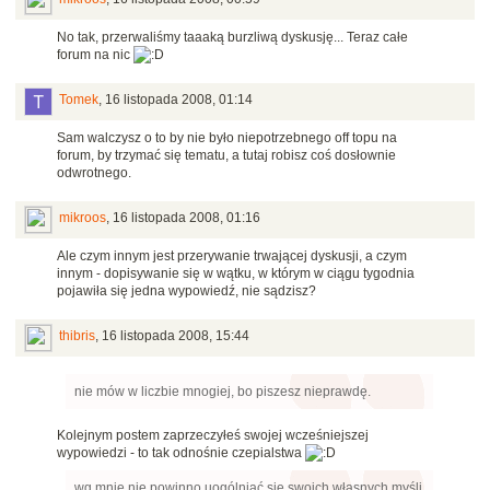
No tak, przerwaliśmy taaaką burzliwą dyskusję... Teraz całe
forum na nic
Tomek
,
16 listopada 2008, 01:14
Sam walczysz o to by nie było niepotrzebnego off topu na
forum, by trzymać się tematu, a tutaj robisz coś dosłownie
odwrotnego.
mikroos
,
16 listopada 2008, 01:16
Ale czym innym jest przerywanie trwającej dyskusji, a czym
innym - dopisywanie się w wątku, w którym w ciągu tygodnia
pojawiła się jedna wypowiedź, nie sądzisz?
thibris
,
16 listopada 2008, 15:44
nie mów w liczbie mnogiej, bo piszesz nieprawdę.
Kolejnym postem zaprzeczyłeś swojej wcześniejszej
wypowiedzi - to tak odnośnie czepialstwa
wg mnie nie powinno uogólniać się swoich własnych myśli