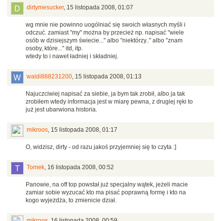
dirtymesucker
,
15 listopada 2008, 01:07
wg mnie nie powinno uogólniać się swoich własnych myśli i
odczuć. zamiast "my" można by przecież np. napisać "wiele
osób w dzisiejszym świecie..." albo "niektórzy.." albo "znam
osoby, które..." itd, itp.
wtedy to i nawet ładniej i składniej.
waldi888231200
,
15 listopada 2008, 01:13
Najuczciwiej napisać za siebie, ja bym tak zrobił, albo ja tak
zrobiłem wtedy informacja jest w miarę pewna, z drugiej ręki to
już jest ubarwiona historia.
mikroos
,
15 listopada 2008, 01:17
O, widzisz, dirty - od razu jakoś przyjemniej się to czyta :]
Tomek
,
16 listopada 2008, 00:52
Panowie, na off top powstał już specjalny wątek, jeżeli macie
zamiar sobie wyzucać kto ma pisać poprawną formę i kto na
kogo wyjeżdża, to zmienicie dział.
mikroos
,
16 listopada 2008, 00:59