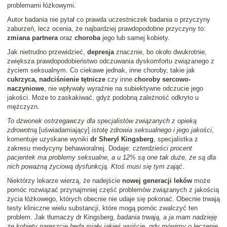
problemami łóżkowymi.
Autor badania nie pytał co prawda uczestniczek badania o przyczyny
zaburzeń, lecz ocenia, że najbardziej prawdopodobne przyczyny to:
zmiana partnera
oraz
choroba
jego lub samej kobiety.
Jak nietrudno przewidzieć,
depresja
znacznie, bo około dwukrotnie,
zwiększa prawdopodobieństwo odczuwania dyskomfortu związanego z
życiem seksualnym. Co ciekawe jednak, inne choroby, takie jak
cukrzyca, nadciśnienie tętnicze
czy inne
choroby sercowo-
naczyniowe
, nie wpływały wyraźnie na subiektywne odczucie jego
jakości. Może to zaskakiwać, gdyż podobną zależność odkryto u
mężczyzn.
To dzwonek ostrzegawczy dla specjalistów związanych z opieką
zdrowotną
[uświadamiający]
istotę zdrowia seksualnego i jego jakości
,
komentuje uzyskane wyniki
dr Sheryl Kingsberg
, specjalistka z
zakresu medycyny behawioralnej. Dodaje:
czterdzieści procent
pacjentek ma problemy seksualne, a u 12% są one tak duże, że są dla
nich poważną życiową dysfunkcją. Ktoś musi się tym zająć
.
Niektórzy lekarze wierzą, że nadejście
nowej generacji leków
może
pomóc rozwiązać przynajmniej część problemów związanych z jakością
życia łóżkowego, których obecnie nie udaje się pokonać. Obecnie trwają
testy kliniczne wielu substancji, które mogą pomóc zwalczyć ten
problem. Jak tłumaczy dr Kingsberg,
badania trwają, a ja mam nadzieję
że kobiety nareszcie będą miały jakieś wyjście, gdy mówimy o leczenie