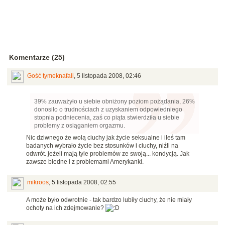
Komentarze (25)
Gość tymeknafali
,
5 listopada 2008, 02:46
39% zauważyło u siebie obniżony poziom pożądania, 26%
donosiło o trudnościach z uzyskaniem odpowiedniego
stopnia podniecenia, zaś co piąta stwierdziła u siebie
problemy z osiąganiem orgazmu.
Nic dziwnego że wolą ciuchy jak życie seksualne i ileś tam
badanych wybrało życie bez stosunków i ciuchy, niźli na
odwrót. jeżeli mają tyle problemów ze swoją... kondycją. Jak
zawsze biedne i z problemami Amerykanki.
mikroos
,
5 listopada 2008, 02:55
A może było odwrotnie - tak bardzo lubiły ciuchy, że nie miały
ochoty na ich zdejmowanie?