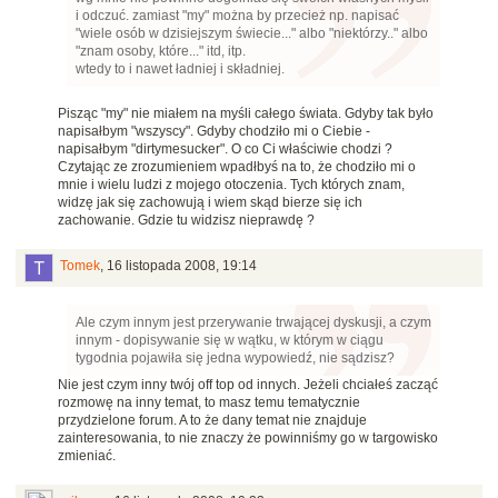
i odczuć. zamiast "my" można by przecież np. napisać
"wiele osób w dzisiejszym świecie..." albo "niektórzy.." albo
"znam osoby, które..." itd, itp.
wtedy to i nawet ładniej i składniej.
Pisząc "my" nie miałem na myśli całego świata. Gdyby tak było
napisałbym "wszyscy". Gdyby chodziło mi o Ciebie -
napisałbym "dirtymesucker". O co Ci właściwie chodzi ?
Czytając ze zrozumieniem wpadłbyś na to, że chodziło mi o
mnie i wielu ludzi z mojego otoczenia. Tych których znam,
widzę jak się zachowują i wiem skąd bierze się ich
zachowanie. Gdzie tu widzisz nieprawdę ?
Tomek
,
16 listopada 2008, 19:14
Ale czym innym jest przerywanie trwającej dyskusji, a czym
innym - dopisywanie się w wątku, w którym w ciągu
tygodnia pojawiła się jedna wypowiedź, nie sądzisz?
Nie jest czym inny twój off top od innych. Jeżeli chciałeś zacząć
rozmowę na inny temat, to masz temu tematycznie
przydzielone forum. A to że dany temat nie znajduje
zainteresowania, to nie znaczy że powinniśmy go w targowisko
zmieniać.