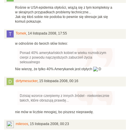
Rośnie w USA epidemia otyłości, wiążą się z tym kompleksy a
w skrajnych przypadkach problemy techniczne...
Jak się ktoś sobie nie podoba to pewnie się stresuje jak się
komuś pokazuje.
Tomek
,
14 listopada 2008, 17:55
w odnośnie do twoich słów lioleo:
Ponad 40% amerykańskich kobiet w wieku rozrodczym
cierpi z powodu najczęstszych zaburzeń życia
seksualnego
Nie wierzę, że tylko 40% Amerykanek jest otyłych
dirtymesucker
,
15 listopada 2008, 00:16
Dzisiaj wzorce czerpiemy z innych źródeł - niekoniecznie
takich, które obrazują prawdę...
nie mów w liczbie mnogiej, bo piszesz nieprawdę.
mikroos
,
15 listopada 2008, 00:23