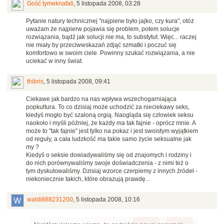
Gość tymeknafali
,
5 listopada 2008, 03:28
Pytanie natury technicznej "najpierw było jajko, czy kura", otóż
uważam że najpierw pojawia się problem, potem solucje
rozwiązania, bądź jak solucji nie ma, to substytut. Więc... raczej
nie miały by przeciwwskazań zdjąć szmatki i poczuć się
komfortowo w swoim ciele. Powinny szukać rozwiązania, a nie
uciekać w inny świat.
thibris
,
5 listopada 2008, 09:41
Ciekawe jak bardzo na nas wpływa wszechogarniająca
popkultura. To co dzisiaj może uchodzić za nieciekawy seks,
kiedyś mogło być szaloną orgią. Naogląda się człowiek seksu
naokoło i myśli później, że każdy ma tak fajnie - oprócz mnie. A
może to "tak fajnie" jest tylko na pokaz i jest swoistym wyjątkiem
od reguły, a cała ludzkość ma takie samo życie seksualne jak
my ?
Kiedyś o seksie dowiadywaliśmy się od znajomych i rodziny i
do nich porównywaliśmy swoje doświadczenia - z nimi też o
tym dyskutowaliśmy. Dzisiaj wzorce czerpiemy z innych źródeł -
niekoniecznie takich, które obrazują prawdę...
waldi888231200
,
5 listopada 2008, 10:16