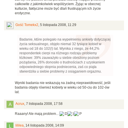
całkowite z jakimkolwiek współżyciem. Żyjąc w obecnej
kulturze, faktyczne może być dlań frustrującym ich życie
erotyczne.
Gość Tomekx2
,
5 listopada 2008, 11:29
Badanie, które polegało na wypełnieniu ankiety dotyczącej
życia seksualnego, objęło niemal 32 tysiące kobiet w
wieku od 18 do 102(!) lat. Wynika z niego, że 44,2%
respondentek cierpi na różnego rodzaju problemy
łóżkowe: 39% zauważyło u siebie obniżony poziom
pożądania, 26% donosiło o trudnościach z uzyskaniem
odpowiedniego stopnia podniecenia, zaś co piąta
stwierdziła u siebie problemy z osiąganiem orgazmu.
Wyniki badania nie wskazują na żadną nieprawidłowość, jeśli
badania objęły również kobiety w wieku od 50-ciu do 102-ów
lat.
Acrux
,
7 listopada 2008, 17:58
Raaany! Ale mają problem...
lililea
,
14 listopada 2008, 14:09