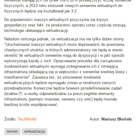
serwerów trafiających na rynek ma o 10% przewyższyć liczbę serwerów
fizycznych, a 2013 roku stosunek nowych serwerów wirtualnych do
fizycznych będzie się kształtował jak 3:2.
Do popularności maszyn wirtualnych przyczynia się kryzys
gospodarczy oraz fakt, że producenci sprzętu coraz częściej stosują
technologie ułatwiające wirtualizację.
Nebuloni ostrzega jednak, że wirtualizacja ma nie tylko dobre strony.
"Uruchamianie maszyn wirtualnych może doprowadzić do powstania
chaotycznych struktur, w których administratorzy nie będą w stanie
określić ile wirtualnych serwerów mają do dyspozycji i w jaki sposób
wykorzystują każdy z nich. Opracowanie procedur dla zarządzania
środowiskami wirtualnymi wymaga zintegrowania ich z istniejącą
infrastrukturą składającą się w większości z serwerów średniej klasy i
mainframe'ów". Zauważa też, że stosowanie środowisk
wirtualizacyjnych będzie wymagało zmian w strukturze samych
przedsiębiorstw. Konieczne będzie bowiem przedefiniowanie zadań
działów IT, a osoby odpowiedzialne za poszczególne elementy
infrastruktury (pamięci masowe, serwery czy sieć) będą musiały
bardziej ściśle współpracować.
Źródło:
TechWorld
Autor:
Mariusz Błoński
serwer
wirtualizacja