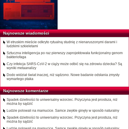
Najnowsze wiadomości
W etruskim mieście odkryto rytualną studnię z nienaruszonymi darami i
ludzkimi szkieletami
Sztuczna inteligencja po raz pierwszy zaprojektowała funkcjonalny genom
bakteriofaga
Czy infekcja SARS-CoV-2 w ciąży może odbić się na zdrowiu dziecka? Są
wyniki metaanalizy
Dodo widział świat inaczej, niż sądzono. Nowe badanie odsłania zmysły
wymarłego ptaka
Najnowsze komentarze
Spadek dzietności to uniwersalny wzorzec. Przyczyna jest prostsza, niż
można by sądzić
Ludzie polowali na mamucice. Samce zwykle ginęły w sposób naturalny
Spadek dzietności to uniwersalny wzorzec. Przyczyna jest prostsza, niż
można by sądzić
Ludzie polowali na mamucice. Samce zwykle ginęły w sposób naturalny