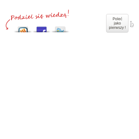
Poleć
jako
pierwszy !