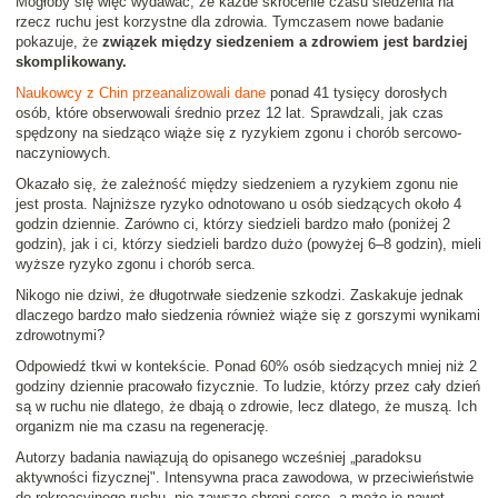
Mogłoby się więc wydawać, że każde skrócenie czasu siedzenia na
rzecz ruchu jest korzystne dla zdrowia. Tymczasem nowe badanie
pokazuje, że
związek między siedzeniem a zdrowiem jest bardziej
skomplikowany.
Naukowcy z Chin przeanalizowali dane
ponad 41 tysięcy dorosłych
osób, które obserwowali średnio przez 12 lat. Sprawdzali, jak czas
spędzony na siedząco wiąże się z ryzykiem zgonu i chorób sercowo-
naczyniowych.
Okazało się, że zależność między siedzeniem a ryzykiem zgonu nie
jest prosta. Najniższe ryzyko odnotowano u osób siedzących około 4
godzin dziennie. Zarówno ci, którzy siedzieli bardzo mało (poniżej 2
godzin), jak i ci, którzy siedzieli bardzo dużo (powyżej 6–8 godzin), mieli
wyższe ryzyko zgonu i chorób serca.
Nikogo nie dziwi, że długotrwałe siedzenie szkodzi. Zaskakuje jednak
dlaczego bardzo mało siedzenia również wiąże się z gorszymi wynikami
zdrowotnymi?
Odpowiedź tkwi w kontekście. Ponad 60% osób siedzących mniej niż 2
godziny dziennie pracowało fizycznie. To ludzie, którzy przez cały dzień
są w ruchu nie dlatego, że dbają o zdrowie, lecz dlatego, że muszą. Ich
organizm nie ma czasu na regenerację.
Autorzy badania nawiązują do opisanego wcześniej „paradoksu
aktywności fizycznej". Intensywna praca zawodowa, w przeciwieństwie
do rekreacyjnego ruchu, nie zawsze chroni serce, a może je nawet