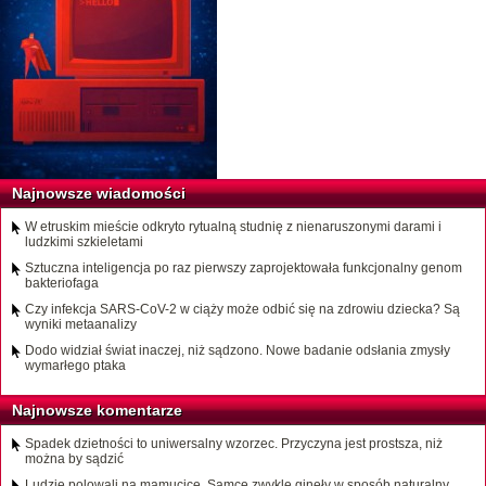
Najnowsze wiadomości
W etruskim mieście odkryto rytualną studnię z nienaruszonymi darami i
ludzkimi szkieletami
Sztuczna inteligencja po raz pierwszy zaprojektowała funkcjonalny genom
bakteriofaga
Czy infekcja SARS-CoV-2 w ciąży może odbić się na zdrowiu dziecka? Są
wyniki metaanalizy
Dodo widział świat inaczej, niż sądzono. Nowe badanie odsłania zmysły
wymarłego ptaka
Najnowsze komentarze
Spadek dzietności to uniwersalny wzorzec. Przyczyna jest prostsza, niż
można by sądzić
Ludzie polowali na mamucice. Samce zwykle ginęły w sposób naturalny