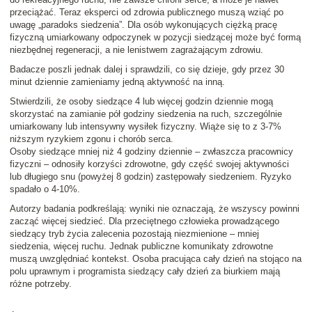
przeciążać. Teraz eksperci od zdrowia publicznego muszą wziąć po
uwagę „paradoks siedzenia”. Dla osób wykonujących ciężką pracę
fizyczną umiarkowany odpoczynek w pozycji siedzącej może być formą
niezbędnej regeneracji, a nie lenistwem zagrażającym zdrowiu.
Badacze poszli jednak dalej i sprawdzili, co się dzieje, gdy przez 30
minut dziennie zamieniamy jedną aktywność na inną.
Stwierdzili, że osoby siedzące 4 lub więcej godzin dziennie mogą
skorzystać na zamianie pół godziny siedzenia na ruch, szczególnie
umiarkowany lub intensywny wysiłek fizyczny. Wiąże się to z 3-7%
niższym ryzykiem zgonu i chorób serca.
Osoby siedzące mniej niż 4 godziny dziennie – zwłaszcza pracownicy
fizyczni – odnosiły korzyści zdrowotne, gdy część swojej aktywności
lub długiego snu (powyżej 8 godzin) zastępowały siedzeniem. Ryzyko
spadało o 4-10%.
Autorzy badania podkreślają: wyniki nie oznaczają, że wszyscy powinni
zacząć więcej siedzieć. Dla przeciętnego człowieka prowadzącego
siedzący tryb życia zalecenia pozostają niezmienione – mniej
siedzenia, więcej ruchu. Jednak publiczne komunikaty zdrowotne
muszą uwzględniać kontekst. Osoba pracująca cały dzień na stojąco na
polu uprawnym i programista siedzący cały dzień za biurkiem mają
różne potrzeby.