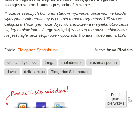
zoologicznych na 1 samca przypada aż 5 samic.
M
rożenie ssaczych komórek stanowi wyzwanie, ponieważ nie każda
wytrzyma szok termiczny w postaci temperatury minus 196 stopni
Celsjusza. Poza tym może dojść do zniszczenia w wyniku utworzenia
się kryształów lodu.
[Z tego względu]
w naszej metodzie schładzanie
nie jest nagłe, lecz stopniowe
- opowiada Thomas Hildebrandt z IZW.
Źródło:
Tiergarten Schönbrunn
Autor:
Anna Błońska
słonica afrykańska
Tonga
zapłodnienie
mrożona sperma
dawca
dziki samiec
Tiergarten Schönbrunn
Poleć
jako
pierwszy !