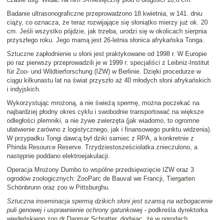
Badanie ultrasonograficzne przeprowadzono 18 kwietnia, w 141. dniu
ciąży, co oznacza, że teraz rozwijające się słoniątko mierzy już ok. 20
cm. Jeśli wszystko pójdzie, jak trzeba, urodzi się w okolicach sierpnia
przyszłego roku. Jego mamą jest 26-letnia słonica afrykańska Tonga.
Sztuczne zapłodnienie u słoni jest praktykowane od 1998 r. W Europie
po raz pierwszy przeprowadzili je w 1999 r. specjaliści z Leibniz-Institut
für Zoo- und Wildtierforschung (IZW) w Berlinie. Dzięki procedurze w
ciągu kilkunastu lat na świat przyszło aż 40 młodych słoni afrykańskich
i indyjskich.
Wykorzystując mrożoną, a nie świeżą spermę, można poczekać na
najbardziej płodny okres cyklu i swobodnie transportować na większe
odległości plemniki, a nie żywe zwierzęta (jak wiadomo, to ogromne
ułatwienie zarówno z logistycznego, jak i finansowego punktu widzenia).
W przypadku Tongi dawcą był dziki samiec z RPA, a konkretnie z
Phinda Resource Reserve. Trzydziestosześciolatka znieczulono, a
następnie poddano elektroejakulacji.
Operacja Mrożony Dumbo to wspólne przedsięwzięcie IZW oraz 3
ogrodów zoologicznych: ZooParc de Bauval we Francji, Tiergarten
Schönbrunn oraz zoo w Pittsburghu.
Sztuczna inseminacja spermą dzikich słoni jest szansą na wzbogacenie
puli genowej i usprawnienie ochrony gatunkowej
- podkreśla dyrektorka
wiedeńskiego zoo dr Dagmar Schratter, dodając, że w ogrodach