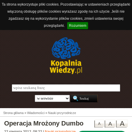
Ta strona wykorzystuje pliki cookies. Pozostawiając w ustawieniach przeglądarki
włączoną obsługę plików cookies wyrażasz zgodę na ich użycie. Jeśli nie
zgadzasz się na wykorzystanie plików cookies, zmień ustawienia swojej
przeglądarki.
Rozumiem
Strona główna
>
Wiadomości
>
Nauki przyrodnicze
Operacja Mrożony Dumbo
A
A
A
22 sierpnia 2012, 08:22
|
Nauki przyrodnicze