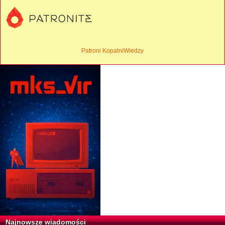
Patroni KopalniWiedzy
Najnowsze wiadomości