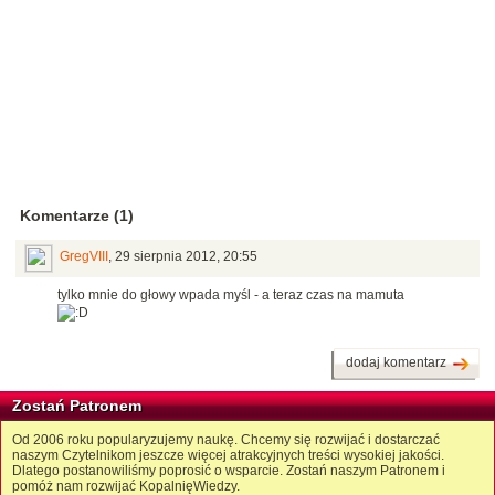
Komentarze (1)
GregVIII
,
29 sierpnia 2012, 20:55
tylko mnie do głowy wpada myśl - a teraz czas na mamuta
dodaj komentarz
Zostań Patronem
Od 2006 roku popularyzujemy naukę. Chcemy się rozwijać i dostarczać
naszym Czytelnikom jeszcze więcej atrakcyjnych treści wysokiej jakości.
Dlatego postanowiliśmy poprosić o wsparcie. Zostań naszym Patronem i
pomóż nam rozwijać KopalnięWiedzy.