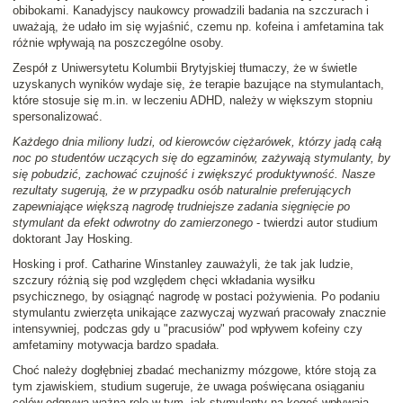
obibokami. Kanadyjscy naukowcy prowadzili badania na szczurach i
uważają, że udało im się wyjaśnić, czemu np. kofeina i amfetamina tak
różnie wpływają na poszczególne osoby.
Zespół z Uniwersytetu Kolumbii Brytyjskiej tłumaczy, że w świetle
uzyskanych wyników wydaje się, że terapie bazujące na stymulantach,
które stosuje się m.in. w leczeniu ADHD, należy w większym stopniu
spersonalizować.
Każdego dnia miliony ludzi, od kierowców ciężarówek, którzy jadą całą
noc po studentów uczących się do egzaminów, zażywają stymulanty, by
się pobudzić, zachować czujność i zwiększyć produktywność. Nasze
rezultaty sugerują, że w przypadku osób naturalnie preferujących
zapewniające większą nagrodę trudniejsze zadania
sięgnięcie po
stymulant da efekt odwrotny do zamierzonego
- twierdzi autor studium
doktorant Jay Hosking.
Hosking i prof. Catharine Winstanley zauważyli, że tak jak ludzie,
szczury różnią się pod względem chęci wkładania wysiłku
psychicznego, by osiągnąć nagrodę w postaci pożywienia. Po podaniu
stymulantu zwierzęta unikające zazwyczaj wyzwań pracowały znacznie
intensywniej, podczas gdy u "pracusiów" pod wpływem kofeiny czy
amfetaminy motywacja bardzo spadała.
Choć należy dogłębniej zbadać mechanizmy mózgowe, które stoją za
tym zjawiskiem, studium sugeruje, że uwaga poświęcana osiąganiu
celów odgrywa ważną rolę w tym, jak stymulanty na kogoś wpływają.