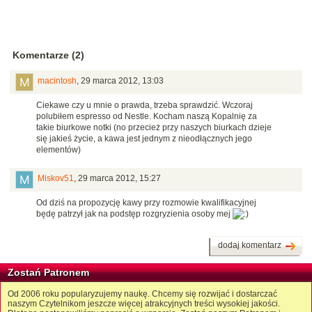
Komentarze (2)
macintosh
,
29 marca 2012, 13:03
Ciekawe czy u mnie o prawda, trzeba sprawdzić. Wczoraj
polubiłem espresso od Nestle. Kocham naszą Kopalnię za
takie biurkowe notki (no przecież przy naszych biurkach dzieje
się jakieś życie, a kawa jest jednym z nieodłącznych jego
elementów)
Miskov51
,
29 marca 2012, 15:27
Od dziś na propozycję kawy przy rozmowie kwalifikacyjnej
będę patrzył jak na podstęp rozgryzienia osoby mej
dodaj komentarz
Zostań Patronem
Od 2006 roku popularyzujemy naukę. Chcemy się rozwijać i dostarczać
naszym Czytelnikom jeszcze więcej atrakcyjnych treści wysokiej jakości.