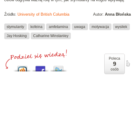
Źródło:
University of British Columbia
Autor:
Anna Błońska
stymulanty
kofeina
amfetamina
uwaga
motywacja
wysiłek
Jay Hosking
Catharine Winstanley
Poleca
9
osób