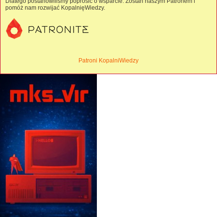
Dlatego postanowiliśmy poprosić o wsparcie. Zostań naszym Patronem i
pomóż nam rozwijać KopalnięWiedzy.
Patroni KopalniWiedzy