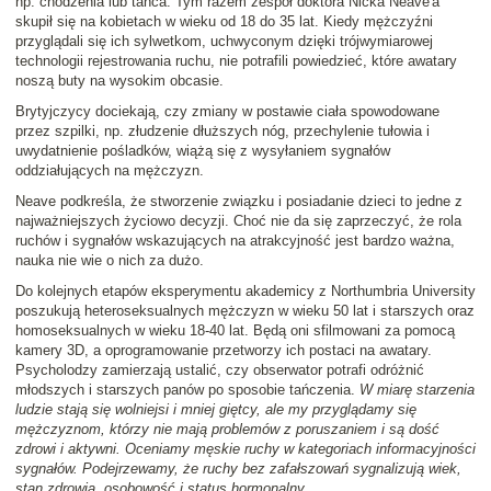
np. chodzenia lub tańca. Tym razem zespół doktora Nicka Neave'a
skupił się na kobietach w wieku od 18 do 35 lat. Kiedy mężczyźni
przyglądali się ich sylwetkom, uchwyconym dzięki trójwymiarowej
technologii rejestrowania ruchu, nie potrafili powiedzieć, które awatary
noszą buty na wysokim obcasie.
Brytyjczycy dociekają, czy zmiany w postawie ciała spowodowane
przez szpilki, np. złudzenie dłuższych nóg, przechylenie tułowia i
uwydatnienie pośladków, wiążą się z wysyłaniem sygnałów
oddziałujących na mężczyzn.
Neave podkreśla, że stworzenie związku i posiadanie dzieci to jedne z
najważniejszych życiowo decyzji. Choć nie da się zaprzeczyć, że rola
ruchów i sygnałów wskazujących na atrakcyjność jest bardzo ważna,
nauka nie wie o nich za dużo.
Do kolejnych etapów eksperymentu akademicy z Northumbria University
poszukują heteroseksualnych mężczyzn w wieku 50 lat i starszych oraz
homoseksualnych w wieku 18-40 lat. Będą oni sfilmowani za pomocą
kamery 3D, a oprogramowanie przetworzy ich postaci na awatary.
Psycholodzy zamierzają ustalić, czy obserwator potrafi odróżnić
młodszych i starszych panów po sposobie tańczenia.
W miarę starzenia
ludzie stają się wolniejsi i mniej giętcy, ale my przyglądamy się
mężczyznom, którzy nie mają problemów z poruszaniem i są dość
zdrowi i aktywni. Oceniamy męskie ruchy w kategoriach informacyjności
sygnałów. Podejrzewamy, że ruchy bez zafałszowań sygnalizują wiek,
stan zdrowia, osobowość i status hormonalny
.