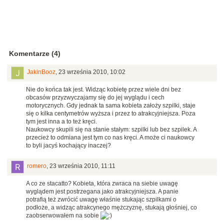
Komentarze (4)
JakinBooz
,
23 września 2010, 10:02
Nie do końca tak jest. Widząc kobietę przez wiele dni bez
obcasów przyzwyczajamy się do jej wyglądu i cech
motorycznych. Gdy jednak ta sama kobieta założy szpilki, staje
się o kilka centymetrów wyższa i przez to atrakcyjniejsza. Poza
tym jest inna a to też kręci.
Naukowcy skupili się na stanie stałym: szpilki lub bez szpilek. A
przecież to odmiana jest tym co nas kręci. A może ci naukowcy
to byli jacyś kochający inaczej?
romero
,
23 września 2010, 11:11
A co ze stacatto? Kobieta, która zwraca na siebie uwagę
wyglądem jest postrzegana jako atrakcyjniejsza. A panie
potrafią też zwrócić uwagę właśnie stukając szpilkami o
podłoże, a widząc atrakcynego mężczyznę, stukają głośniej, co
zaobserwowałem na sobie