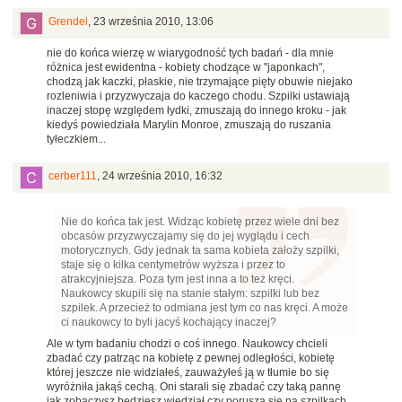
Grendel
,
23 września 2010, 13:06
nie do końca wierzę w wiarygodność tych badań - dla mnie
różnica jest ewidentna - kobiety chodzące w "japonkach",
chodzą jak kaczki, płaskie, nie trzymające pięty obuwie niejako
rozleniwia i przyzwyczaja do kaczego chodu. Szpilki ustawiają
inaczej stopę względem łydki, zmuszają do innego kroku - jak
kiedyś powiedziała Marylin Monroe, zmuszają do ruszania
tyłeczkiem...
cerber111
,
24 września 2010, 16:32
Nie do końca tak jest. Widząc kobietę przez wiele dni bez
obcasów przyzwyczajamy się do jej wyglądu i cech
motorycznych. Gdy jednak ta sama kobieta założy szpilki,
staje się o kilka centymetrów wyższa i przez to
atrakcyjniejsza. Poza tym jest inna a to też kręci.
Naukowcy skupili się na stanie stałym: szpilki lub bez
szpilek. A przecież to odmiana jest tym co nas kręci. A może
ci naukowcy to byli jacyś kochający inaczej?
Ale w tym badaniu chodzi o coś innego. Naukowcy chcieli
zbadać czy patrząc na kobietę z pewnej odległości, kobietę
której jeszcze nie widziałeś, zauważyłeś ją w tłumie bo się
wyróżniła jakąś cechą. Oni starali się zbadać czy taką pannę
jak zobaczysz będziesz wiedział czy porusza się na szpilkach