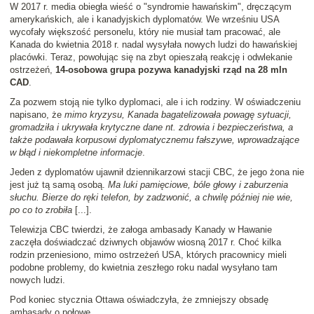
W 2017 r. media obiegła wieść o "syndromie hawańskim", dręczącym
amerykańskich, ale i kanadyjskich dyplomatów. We wrześniu USA
wycofały większość personelu, który nie musiał tam pracować, ale
Kanada do kwietnia 2018 r. nadal wysyłała nowych ludzi do hawańskiej
placówki. Teraz, powołując się na zbyt opieszałą reakcję i odwlekanie
ostrzeżeń,
14-osobowa grupa pozywa kanadyjski rząd na 28 mln
CAD
.
Za pozwem stoją nie tylko dyplomaci, ale i ich rodziny. W oświadczeniu
napisano, że
mimo kryzysu, Kanada bagatelizowała powagę sytuacji,
gromadziła i ukrywała krytyczne dane nt. zdrowia i bezpieczeństwa, a
także podawała korpusowi dyplomatycznemu fałszywe, wprowadzające
w błąd i niekompletne informacje
.
Jeden z dyplomatów ujawnił dziennikarzowi stacji CBC, że jego żona nie
jest już tą samą osobą.
Ma luki pamięciowe, bóle głowy i zaburzenia
słuchu. Bierze do ręki telefon, by zadzwonić, a chwilę później nie wie,
po co to zrobiła
[...].
Telewizja CBC twierdzi, że załoga ambasady Kanady w Hawanie
zaczęła doświadczać dziwnych objawów wiosną 2017 r. Choć kilka
rodzin przeniesiono, mimo ostrzeżeń USA, których pracownicy mieli
podobne problemy, do kwietnia zeszłego roku nadal wysyłano tam
nowych ludzi.
Pod koniec stycznia Ottawa oświadczyła, że zmniejszy obsadę
ambasady o połowę.