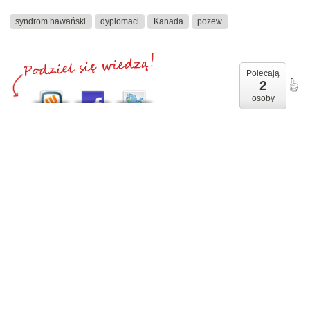
syndrom hawański
dyplomaci
Kanada
pozew
Polecają
2
osoby