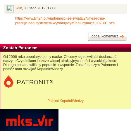
wilk
,
8 lutego 2019, 17:08
https://www.tvn24.pl/wiadomosci-ze-swiata,2/times-rosja-
pracuje-nad-systemem-wywolujacym-halucynacje,907301.html
dodaj komentarz
Zostań Patronem
Od 2006 roku popularyzujemy naukę. Chcemy się rozwijać i dostarczać
naszym Czytelnikom jeszcze więcej atrakcyjnych treści wysokiej jakości.
Dlatego postanowiliśmy poprosić o wsparcie. Zostań naszym Patronem i
pomóż nam rozwijać KopalnięWiedzy.
Patroni KopalniWiedzy