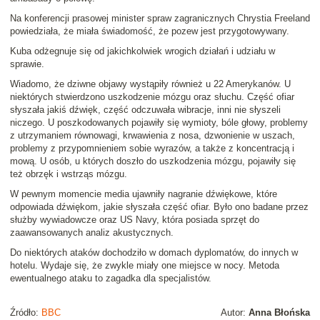
Na konferencji prasowej minister spraw zagranicznych Chrystia Freeland
powiedziała, że miała świadomość, że pozew jest przygotowywany.
Kuba odżegnuje się od jakichkolwiek wrogich działań i udziału w
sprawie.
Wiadomo, że dziwne objawy wystąpiły również u 22 Amerykanów. U
niektórych stwierdzono uszkodzenie mózgu oraz słuchu. Część ofiar
słyszała jakiś dźwięk, część odczuwała wibracje, inni nie słyszeli
niczego. U poszkodowanych pojawiły się wymioty, bóle głowy, problemy
z utrzymaniem równowagi, krwawienia z nosa, dzwonienie w uszach,
problemy z przypomnieniem sobie wyrazów, a także z koncentracją i
mową. U osób, u których doszło do uszkodzenia mózgu, pojawiły się
też obrzęk i wstrząs mózgu.
W pewnym momencie media ujawniły nagranie dźwiękowe, które
odpowiada dźwiękom, jakie słyszała część ofiar. Było ono badane przez
służby wywiadowcze oraz US Navy, która posiada sprzęt do
zaawansowanych analiz akustycznych.
Do niektórych ataków dochodziło w domach dyplomatów, do innych w
hotelu. Wydaje się, że zwykle miały one miejsce w nocy. Metoda
ewentualnego ataku to zagadka dla specjalistów.
Źródło:
BBC
Autor:
Anna Błońska