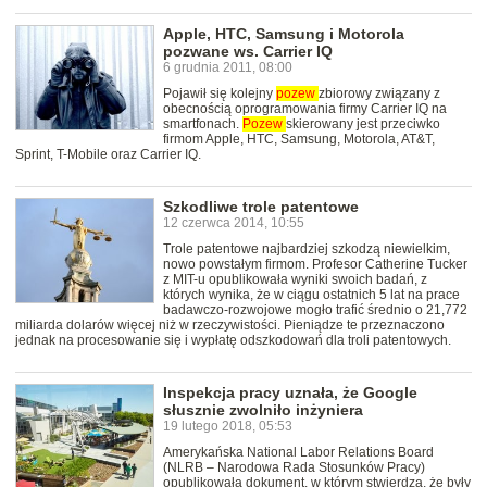
Apple, HTC, Samsung i Motorola
pozwane ws. Carrier IQ
6 grudnia 2011, 08:00
Pojawił się kolejny
pozew
zbiorowy związany z
obecnością oprogramowania firmy Carrier IQ na
smartfonach.
Pozew
skierowany jest przeciwko
firmom Apple, HTC, Samsung, Motorola, AT&T,
Sprint, T-Mobile oraz Carrier IQ.
Szkodliwe trole patentowe
12 czerwca 2014, 10:55
Trole patentowe najbardziej szkodzą niewielkim,
nowo powstałym firmom. Profesor Catherine Tucker
z MIT-u opublikowała wyniki swoich badań, z
których wynika, że w ciągu ostatnich 5 lat na prace
badawczo-rozwojowe mogło trafić średnio o 21,772
miliarda dolarów więcej niż w rzeczywistości. Pieniądze te przeznaczono
jednak na procesowanie się i wypłatę odszkodowań dla troli patentowych.
Inspekcja pracy uznała, że Google
słusznie zwolniło inżyniera
19 lutego 2018, 05:53
Amerykańska National Labor Relations Board
(NLRB – Narodowa Rada Stosunków Pracy)
opublikowała dokument, w którym stwierdza, że były