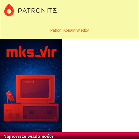
Patroni KopalniWiedzy
Najnowsze wiadomości