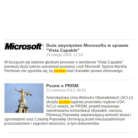
Duże zwycięstwo Microsoftu w sprawie
"Vista Capable"
19 lutego 2009, 12:18
W toczącym się właśnie głośnym procesie o określenie "Vista Capable"
pierwszy duży sukces zanotował pozwany, czyli Microsoft. Sędzia Marsha
Pechman nie zgodziła się, by
pozew
miał charakter pozwu zbiorowego.
Pozew o PRISM
12 czerwca 2013, 08:51
Amerykańska Unia Wolności Obywatelskich (ACLU)
złożyła
pozew
sądowy przeciwko rządowi USA.
ACLU uważa, że PRISM, projekt masowego
rejestrowania komunikacji obywateli, narusza
Pierwszą Poprawkę zapewniającą wolność słowa i
zgromadzeń oraz Czwartą Poprawkę chroniącą przed nieuzasadnionym
przeszukaniem i zajęciem własności, w tym dokumentów