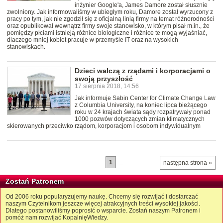
inżynier Google'a, James Damore został słusznie
zwolniony. Jak informowaliśmy w ubiegłym roku, Damore został wyrzucony z
pracy po tym, jak nie zgodził się z oficjalną linią firmy na temat różnorodności
oraz opublikował wewnątrz firmy swoje stanowisko, w którym pisał m.in., że
pomiędzy płciami istnieją różnice biologiczne i różnice te mogą wyjaśniać,
dlaczego mniej kobiet pracuje w przemyśle IT oraz na wysokich
stanowiskach.
Dzieci walczą z rządami i korporacjami o
swoją przyszłość
17 sierpnia 2018, 14:56
Jak informuje Sabin Center for Climate Change Law
z Columbia University, na koniec lipca bieżącego
roku w 24 krajach świata sądy rozpatrywały ponad
1000 pozwów dotyczących zmian klimatycznych
skierowanych przeciwko rządom, korporacjom i osobom indywidualnym
1
…
następna strona »
Zostań Patronem
Od 2006 roku popularyzujemy naukę. Chcemy się rozwijać i dostarczać
naszym Czytelnikom jeszcze więcej atrakcyjnych treści wysokiej jakości.
Dlatego postanowiliśmy poprosić o wsparcie. Zostań naszym Patronem i
pomóż nam rozwijać KopalnięWiedzy.