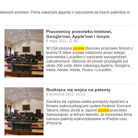
 własnym pozwem. Firma oskarżyła giganta o naruszenie jej trzech patentów w
Pracownicy przeciwko Intelowi,
Google'owi, Apple'owi i innym
6 maja 2011, 11:40
W USA złożono
pozew
zbiorowy przeciwko firmom z
branży IT, które zostały oskarżone przez byłego
pracownika Lucasfilm o zaniżanie wynagrodzeń
zatrudnionych. Obecnie do pozwu przystąpiło już
około 200 osób, które oskarżają Apple'a, Google'a,
Intela, Adobe, Intuita, Pixara i Lucasfilm.
Rozkręca się wojna na patenty
8 września 2011, 16:23
Zaostrza się sądowa walka pomiędzy Apple'em a
firmami wykorzystującymi system Android. Koncern
Steve'a Jobsa złożył w Japonii
pozew
przeciwko
Samsungowi, w którym twierdzi, że koreańska firma
narusza patenty wykorzystywane w iPadzie oraz
iPhone'ie