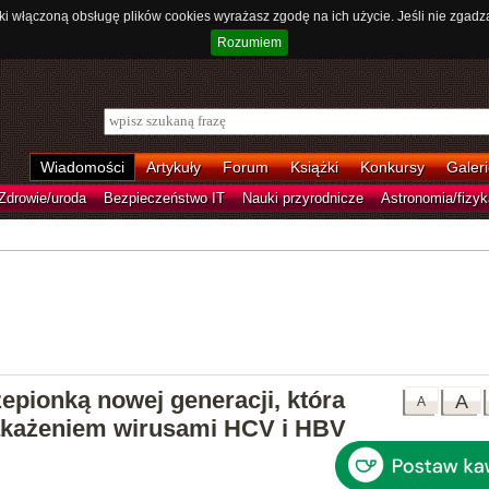
ki włączoną obsługę plików cookies wyrażasz zgodę na ich użycie. Jeśli nie zgadz
Rozumiem
Wiadomości
Artykuły
Forum
Książki
Konkursy
Galeri
Zdrowie/uroda
Bezpieczeństwo IT
Nauki przyrodnicze
Astronomia/fizyk
epionką nowej generacji, która
A
A
zakażeniem wirusami HCV i HBV