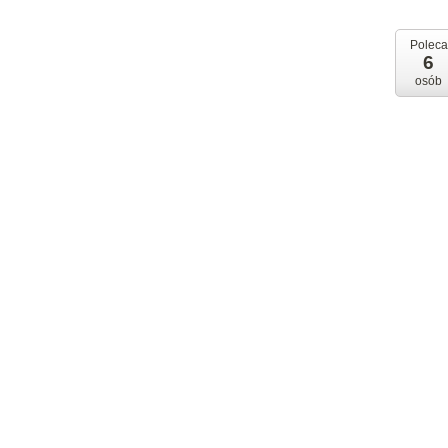
Poleca
6
osób