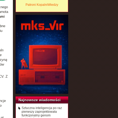
Patroni KopalniWiedzy
znego
rnota
ami
obne
iu
mln
e
czyną
pów
CV. Z
Najnowsze wiadomości
ncje
o
Sztuczna inteligencja po raz
pierwszy zaprojektowała
funkcjonalny genom
pt.