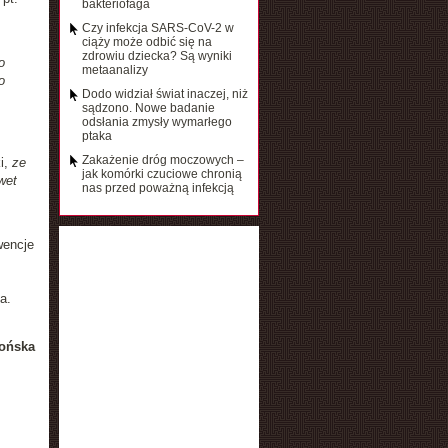
bakteriofaga
Czy infekcja SARS-CoV-2 w
ciąży może odbić się na
zdrowiu dziecka? Są wyniki
o
metaanalizy
o
Dodo widział świat inaczej, niż
sądzono. Nowe badanie
odsłania zmysły wymarłego
ptaka
Zakażenie dróg moczowych –
i,
ze
jak komórki czuciowe chronią
wet
nas przed poważną infekcją
wencje
a.
ońska