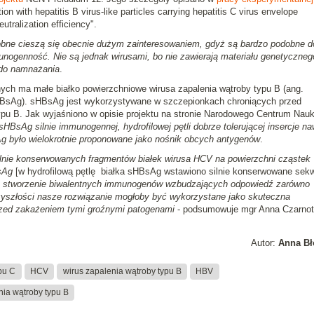
n with hepatitis B virus-like particles carrying hepatitis C virus envelope
utralization efficiency".
obne cieszą się obecnie dużym zainteresowaniem, gdyż są bardzo podobne d
unogenność. Nie są jednak wirusami, bo nie zawierają materiału genetyczneg
 do namnażania
.
ych ma małe białko powierzchniowe wirusa zapalenia wątroby typu B (ang.
HBsAg). sHBsAg jest wykorzystywane w szczepionkach chroniących przed
pu B. Jak wyjaśniono w opisie projektu na stronie Narodowego Centrum Nauk
HBsAg silnie immunogennej, hydrofilowej pętli dobrze tolerującej insercje na
g było wielokrotnie proponowane jako nośnik obcych antygenów
.
ie konserwowanych fragmentów białek wirusa HCV na powierzchni cząstek
sAg
[w hydrofilową pętlę białka sHBsAg wstawiono silnie konserwowane sek
a stworzenie biwalentnych immunogenów wzbudzających odpowiedź zarówno
zyszłości nasze rozwiązanie mogłoby być wykorzystane jako skuteczna
rzed zakażeniem tymi groźnymi patogenami
- podsumowuje mgr Anna Czarnot
Autor:
Anna Bł
pu C
HCV
wirus zapalenia wątroby typu B
HBV
ia wątroby typu B