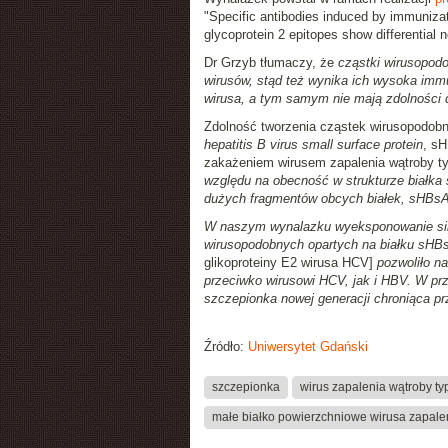
"Specific antibodies induced by immunizatio
glycoprotein 2 epitopes show differential ne
Dr Grzyb tłumaczy, że
cząstki wirusopod
wirusów, stąd też wynika ich wysoka imm
wirusa, a tym samym nie mają zdolności
Zdolność tworzenia cząstek wirusopodobn
hepatitis B virus small surface protein
, s
zakażeniem wirusem zapalenia wątroby ty
względu na obecność w strukturze białka s
dużych fragmentów obcych białek, sHBsA
W naszym wynalazku wyeksponowanie siln
wirusopodobnych opartych na białku sHB
glikoproteiny E2 wirusa HCV]
pozwoliło n
przeciwko wirusowi HCV, jak i HBV. W pr
szczepionka nowej generacji chroniąca p
Źródło:
Uniwersytet Gdański
szczepionka
wirus zapalenia wątroby ty
małe białko powierzchniowe wirusa zapalen