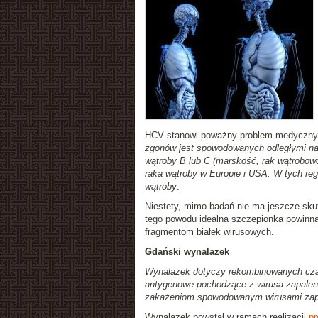
HCV stanowi poważny problem medyczny.
zgonów jest spowodowanych odległymi na
wątroby B lub C (marskość, rak wątrob
raka wątroby w Europie i USA. W tych r
wątroby
.
Niestety, mimo badań nie ma jeszcze sk
tego powodu idealna szczepionka powinn
fragmentom białek wirusowych.
Gdański wynalazek
Wynalazek dotyczy rekombinowanych cząs
antygenowe pochodzące z wirusa zapalen
zakażeniom spowodowanym wirusami zapal
Wynalazek powstał w ramach realizacji
pr