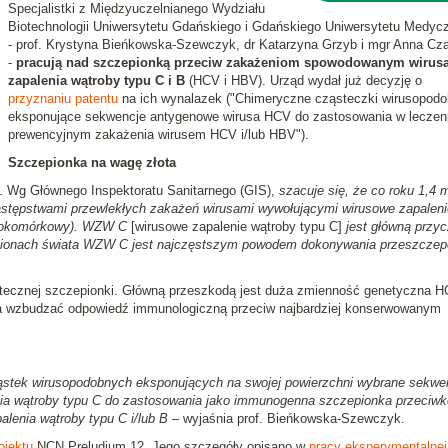
Specjalistki z Międzyuczelnianego Wydziału
Biotechnologii Uniwersytetu Gdańskiego i Gdańskiego Uniwersytetu Medyc
- prof. Krystyna Bieńkowska-Szewczyk, dr Katarzyna Grzyb i mgr Anna Cza
-
pracują nad szczepionką przeciw zakażeniom spowodowanym wirus
zapalenia wątroby typu C i B
(HCV i HBV). Urząd wydał już decyzję o
przyznaniu patentu
na ich wynalazek ("Chimeryczne cząsteczki wirusopod
eksponujące sekwencje antygenowe wirusa HCV do zastosowania w leczen
prewencyjnym zakażenia wirusem HCV i/lub HBV").
Szczepionka na wagę złota
 Wg Głównego Inspektoratu Sanitarnego (GIS),
szacuje się, że co roku 1,4 
stępstwami przewlekłych zakażeń wirusami wywołującymi wirusowe zapaleni
owokomórkowy). WZW C
[wirusowe zapalenie wątroby typu C]
jest główną przy
egionach świata WZW C jest najczęstszym powodem dokonywania przeszcze
utecznej szczepionki. Główną przeszkodą jest duża zmienność genetyczna H
a wzbudzać odpowiedź immunologiczną przeciw najbardziej konserwowanym
tek wirusopodobnych eksponujących na swojej powierzchni wybrane sekwe
ia wątroby typu C do zastosowania jako immunogenna szczepionka przeciwk
enia wątroby typu C i/lub B
– wyjaśnia prof. Bieńkowska-Szewczyk.
ojektu
NCN Preludium 12. Jego szczegóły opisano w
pracy eksperymentalnej