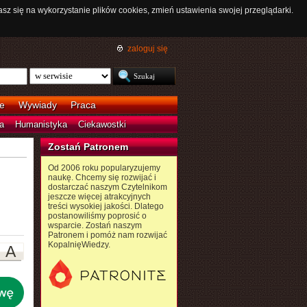
asz się na wykorzystanie plików cookies, zmień ustawienia swojej przeglądarki.
zaloguj się
e
Wywiady
Praca
a
Humanistyka
Ciekawostki
Zostań Patronem
Od 2006 roku popularyzujemy
naukę. Chcemy się rozwijać i
dostarczać naszym Czytelnikom
jeszcze więcej atrakcyjnych
treści wysokiej jakości. Dlatego
postanowiliśmy poprosić o
wsparcie. Zostań naszym
Patronem i pomóż nam rozwijać
KopalnięWiedzy.
A