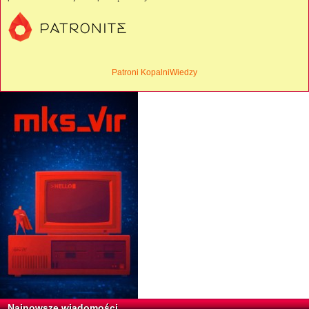
Patroni KopalniWiedzy
Najnowsze wiadomości