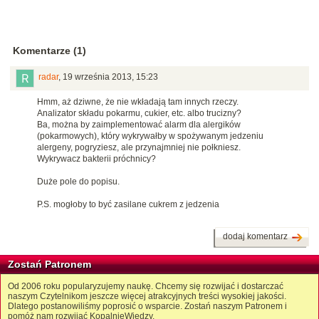
Komentarze (1)
radar
,
19 września 2013, 15:23
Hmm, aż dziwne, że nie wkładają tam innych rzeczy.
Analizator składu pokarmu, cukier, etc. albo trucizny?
Ba, można by zaimplementować alarm dla alergików
(pokarmowych), który wykrywałby w spożywanym jedzeniu
alergeny, pogryziesz, ale przynajmniej nie połkniesz.
Wykrywacz bakterii próchnicy?
Duże pole do popisu.
P.S. mogłoby to być zasilane cukrem z jedzenia
dodaj komentarz
Zostań Patronem
Od 2006 roku popularyzujemy naukę. Chcemy się rozwijać i dostarczać
naszym Czytelnikom jeszcze więcej atrakcyjnych treści wysokiej jakości.
Dlatego postanowiliśmy poprosić o wsparcie. Zostań naszym Patronem i
pomóż nam rozwijać KopalnięWiedzy.