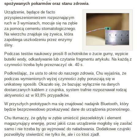
spożywanych pokarmów oraz stanu zdrowia
.
Urządzenie, będące de facto
przyspieszeniomierzem rozpoznającym
ruch w 3 wymiarach, mocuje się na zębie
za pomocą cementu stomatologicznego.
Na wierzchu znajduje się żywica, która
zapobiega uszkodzeniu przez enzymy
śliny.
Podczas testów naukowcy prosili 8 ochotników o żucie gumy, wypicie
butelki wody, odkasływanie lub czytanie fragmentu artykułu. Na każdą z
czynności trzeba było przeznaczyć ok. 40 s.
Podkreślając, że
usta to okno do naszego zdrowia
, Chu wyjaśnia, że
podczas wymienionych wyżej czynności zęby poruszają się w
unikatowy sposób. Okazało się, że bazując wyłącznie na danych
dostarczanych kablem z czujnika, system trafnie rozpoznawał rodzaj
aktywności aż w 93,8% przypadków.
W przyszłych prototypach ma się znajdować nadajnik Bluetooth, który
będzie bezprzewodowo przekazywać dane do urządzenia przenośnego.
Chu tłumaczy, że gdyby w zębie umieścić piezoelektryk i element
magazynujący energię, przez jakiś czas urządzenie mogłoby się zasilać
samo i nie trzeba by go wyjmować do naładowania. Dodatkowe czujniki
pozwoliłyby stwierdzić nie tylko ile, ale i co ktoś zjadł.