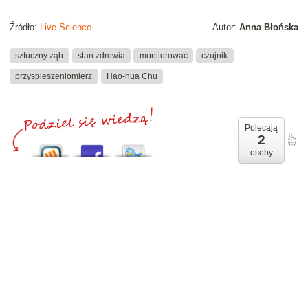
Źródło:
Live Science
Autor:
Anna Błońska
sztuczny ząb
stan zdrowia
monitorować
czujnik
przyspieszeniomierz
Hao-hua Chu
Polecają
2
osoby