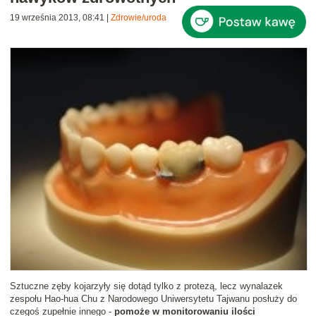
19 września 2013, 08:41
|
Zdrowie/uroda
Sztuczne zęby kojarzyły się dotąd tylko z protezą, lecz wynalazek
zespołu Hao-hua Chu z Narodowego Uniwersytetu Tajwanu posłuży do
czegoś zupełnie innego -
pomoże w monitorowaniu ilości