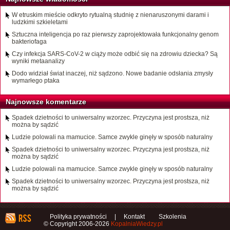
W etruskim mieście odkryto rytualną studnię z nienaruszonymi darami i
ludzkimi szkieletami
Sztuczna inteligencja po raz pierwszy zaprojektowała funkcjonalny genom
bakteriofaga
Czy infekcja SARS-CoV-2 w ciąży może odbić się na zdrowiu dziecka? Są
wyniki metaanalizy
Dodo widział świat inaczej, niż sądzono. Nowe badanie odsłania zmysły
wymarłego ptaka
Najnowsze komentarze
Spadek dzietności to uniwersalny wzorzec. Przyczyna jest prostsza, niż
można by sądzić
Ludzie polowali na mamucice. Samce zwykle ginęły w sposób naturalny
Spadek dzietności to uniwersalny wzorzec. Przyczyna jest prostsza, niż
można by sądzić
Ludzie polowali na mamucice. Samce zwykle ginęły w sposób naturalny
Spadek dzietności to uniwersalny wzorzec. Przyczyna jest prostsza, niż
można by sądzić
Polityka prywatności
|
Kontakt
Szkolenia
© Copyright 2006-2026
KopalniaWiedzy.pl