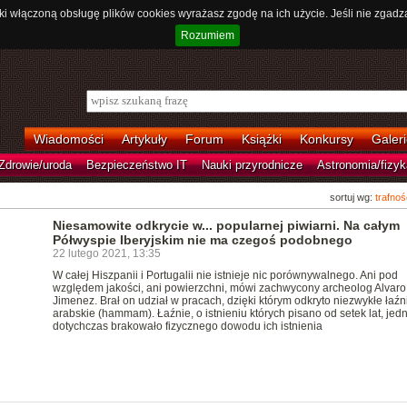
ki włączoną obsługę plików cookies wyrażasz zgodę na ich użycie. Jeśli nie zgadz
Rozumiem
Wiadomości
Artykuły
Forum
Książki
Konkursy
Galeri
Zdrowie/uroda
Bezpieczeństwo IT
Nauki przyrodnicze
Astronomia/fizyk
sortuj wg:
trafnoś
Niesamowite odkrycie w... popularnej piwiarni. Na całym
Półwyspie Iberyjskim nie ma czegoś podobnego
22 lutego 2021, 13:35
W całej Hiszpanii i Portugalii nie istnieje nic porównywalnego. Ani pod
względem jakości, ani powierzchni, mówi zachwycony archeolog Alvaro
Jimenez. Brał on udział w pracach, dzięki którym odkryto niezwykłe łaźn
arabskie (hammam). Łaźnie, o istnieniu których pisano od setek lat, jed
dotychczas brakowało fizycznego dowodu ich istnienia