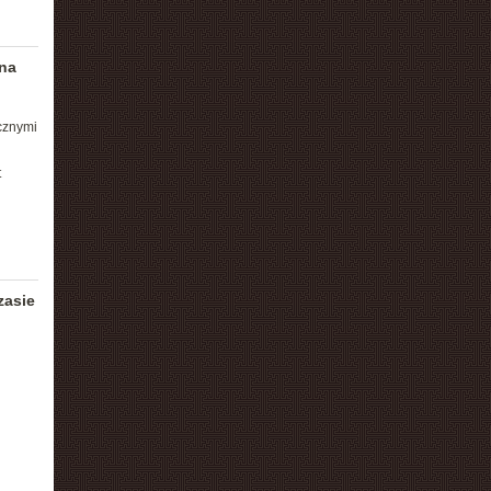
 na
cznymi
t
zasie