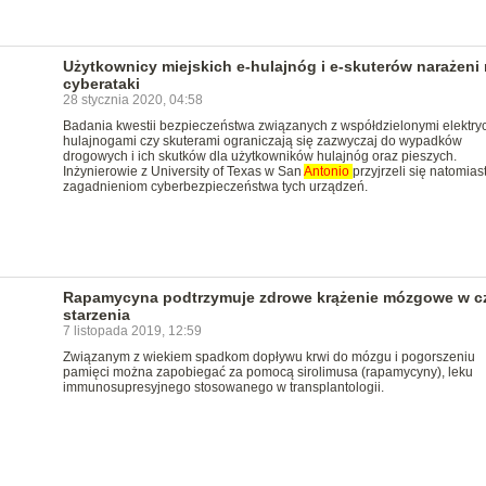
Użytkownicy miejskich e-hulajnóg i e-skuterów narażeni
cyberataki
28 stycznia 2020, 04:58
Badania kwestii bezpieczeństwa związanych z współdzielonymi elektry
hulajnogami czy skuterami ograniczają się zazwyczaj do wypadków
drogowych i ich skutków dla użytkowników hulajnóg oraz pieszych.
Inżynierowie z University of Texas w San
Antonio
przyjrzeli się natomias
zagadnieniom cyberbezpieczeństwa tych urządzeń.
Rapamycyna podtrzymuje zdrowe krążenie mózgowe w c
starzenia
7 listopada 2019, 12:59
Związanym z wiekiem spadkom dopływu krwi do mózgu i pogorszeniu
pamięci można zapobiegać za pomocą sirolimusa (rapamycyny), leku
immunosupresyjnego stosowanego w transplantologii.