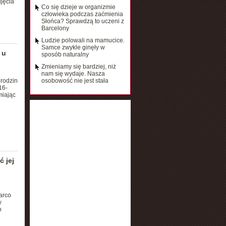
jęcia
Co się dzieje w organizmie
człowieka podczas zaćmienia
Słońca? Sprawdzą to uczeni z
Barcelony
Ludzie polowali na mamucice.
Samce zwykle ginęły w
 u
sposób naturalny
Zmieniamy się bardziej, niż
nam się wydaje. Nasza
urodzin
osobowość nie jest stała
16-
miając
 jej
arco
w
o