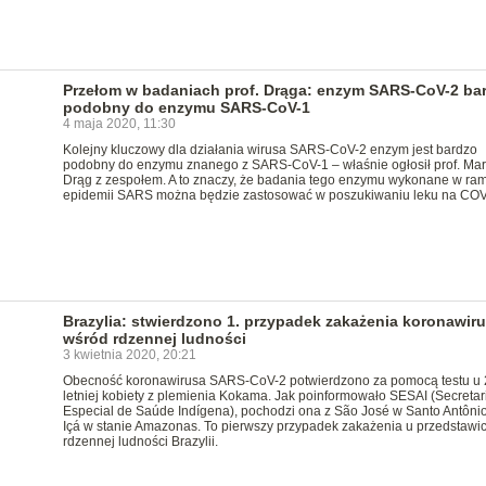
Przełom w badaniach prof. Drąga: enzym SARS-CoV-2 ba
podobny do enzymu SARS-CoV-1
4 maja 2020, 11:30
Kolejny kluczowy dla działania wirusa SARS-CoV-2 enzym jest bardzo
podobny do enzymu znanego z SARS-CoV-1 – właśnie ogłosił prof. Mar
Drąg z zespołem. A to znaczy, że badania tego enzymu wykonane w ra
epidemii SARS można będzie zastosować w poszukiwaniu leku na COV
Brazylia: stwierdzono 1. przypadek zakażenia koronawir
wśród rdzennej ludności
3 kwietnia 2020, 20:21
Obecność koronawirusa SARS-CoV-2 potwierdzono za pomocą testu u 
letniej kobiety z plemienia Kokama. Jak poinformowało SESAI (Secretar
Especial de Saúde Indígena), pochodzi ona z São José w Santo Antôni
Içá w stanie Amazonas. To pierwszy przypadek zakażenia u przedstawic
rdzennej ludności Brazylii.