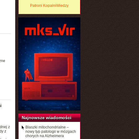
Patroni KopalniWiedzy
n
zne
i
Najnowsze wiadomości
dnej z
Blaszki mitochondrialne –
dy z
nowy typ patologii w mózgach
chorych na Alzheimera