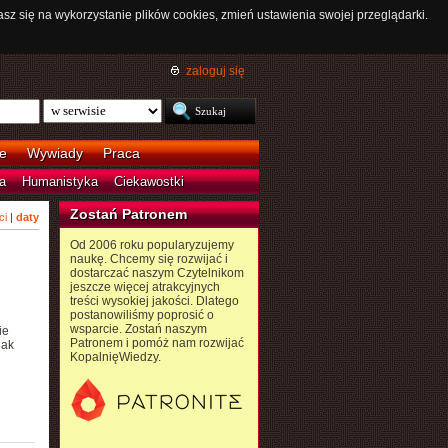
asz się na wykorzystanie plików cookies, zmień ustawienia swojej przeglądarki.
zaloguj się
e
Wywiady
Praca
a
Humanistyka
Ciekawostki
Zostań Patronem
ci
|
daty
Od 2006 roku popularyzujemy
naukę. Chcemy się rozwijać i
dostarczać naszym Czytelnikom
jeszcze więcej atrakcyjnych
treści wysokiej jakości. Dlatego
postanowiliśmy poprosić o
wsparcie. Zostań naszym
ie
Patronem i pomóż nam rozwijać
nak
KopalnięWiedzy.