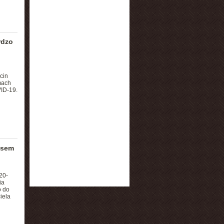
rdzo
cin
mach
ID-19.
usem
20-
ia
o do
iela