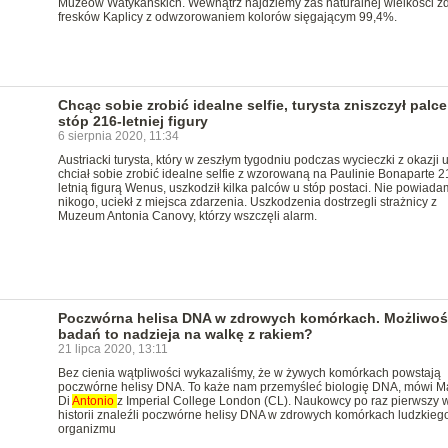
Muzeów Watykańskich. Wewnątrz najdziemy zaś naturalnej wielkości zd
fresków Kaplicy z odwzorowaniem kolorów sięgającym 99,4%.
Chcąc sobie zrobić idealne selfie, turysta zniszczył palce
stóp 216-letniej figury
6 sierpnia 2020, 11:34
Austriacki turysta, który w zeszłym tygodniu podczas wycieczki z okazji 
chciał sobie zrobić idealne selfie z wzorowaną na Paulinie Bonaparte 2
letnią figurą Wenus, uszkodził kilka palców u stóp postaci. Nie powiada
nikogo, uciekł z miejsca zdarzenia. Uszkodzenia dostrzegli strażnicy z
Muzeum Antonia Canovy, którzy wszczęli alarm.
Poczwórna helisa DNA w zdrowych komórkach. Możliwość
badań to nadzieja na walkę z rakiem?
21 lipca 2020, 13:11
Bez cienia wątpliwości wykazaliśmy, że w żywych komórkach powstają
poczwórne helisy DNA. To każe nam przemyśleć biologię DNA, mówi M
Di
Antonio
z Imperial College London (CL). Naukowcy po raz pierwszy 
historii znaleźli poczwórne helisy DNA w zdrowych komórkach ludzkieg
organizmu