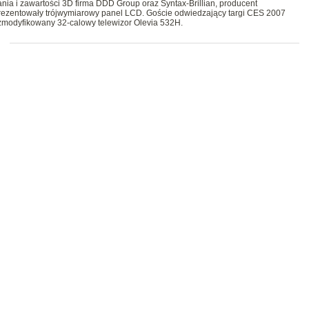
nia i zawartości 3D firma DDD Group oraz Syntax-Brillian, producent
aprezentowały trójwymiarowy panel LCD. Goście odwiedzający targi CES 2007
e zmodyfikowany 32-calowy telewizor Olevia 532H.