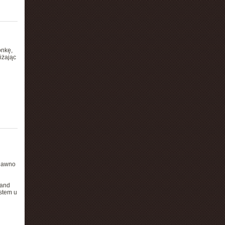
onkę,
iżając
edawno
 and
stem u