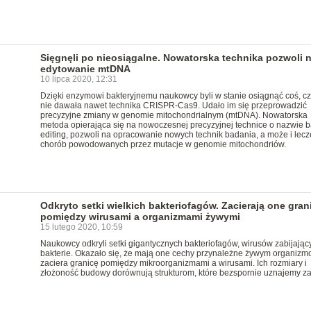
Sięgnęli po nieosiągalne. Nowatorska technika pozwoli 
edytowanie mtDNA
10 lipca 2020, 12:31
Dzięki enzymowi bakteryjnemu naukowcy byli w stanie osiągnąć coś, c
nie dawała nawet technika CRISPR-Cas9. Udało im się przeprowadzić
precyzyjne zmiany w genomie mitochondrialnym (mtDNA). Nowatorska
metoda opierająca się na nowoczesnej precyzyjnej technice o nazwie 
editing, pozwoli na opracowanie nowych technik badania, a może i lecz
chorób powodowanych przez mutacje w genomie mitochondriów.
Odkryto setki wielkich bakteriofagów. Zacierają one gran
pomiędzy wirusami a organizmami żywymi
15 lutego 2020, 10:59
Naukowcy odkryli setki gigantycznych bakteriofagów, wirusów zabijając
bakterie. Okazało się, że mają one cechy przynależne żywym organizm
zaciera granicę pomiędzy mikroorganizmami a wirusami. Ich rozmiary i
złożoność budowy dorównują strukturom, które bezspornie uznajemy z