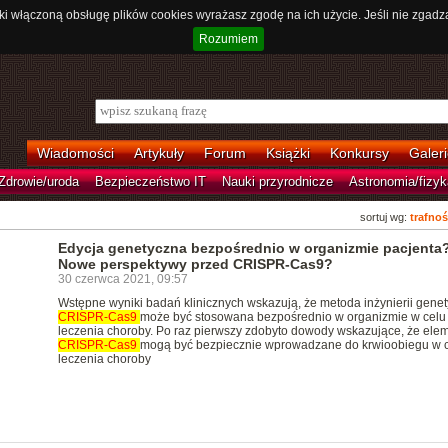
ki włączoną obsługę plików cookies wyrażasz zgodę na ich użycie. Jeśli nie zgadz
Rozumiem
Wiadomości
Artykuły
Forum
Książki
Konkursy
Galeri
Zdrowie/uroda
Bezpieczeństwo IT
Nauki przyrodnicze
Astronomia/fizyk
sortuj wg:
trafnoś
Edycja genetyczna bezpośrednio w organizmie pacjenta
Nowe perspektywy przed CRISPR-Cas9?
30 czerwca 2021, 09:57
Wstępne wyniki badań klinicznych wskazują, że metoda inżynierii genet
CRISPR-Cas9
może być stosowana bezpośrednio w organizmie w celu
leczenia choroby. Po raz pierwszy zdobyto dowody wskazujące, że ele
CRISPR-Cas9
mogą być bezpiecznie wprowadzane do krwioobiegu w 
leczenia choroby