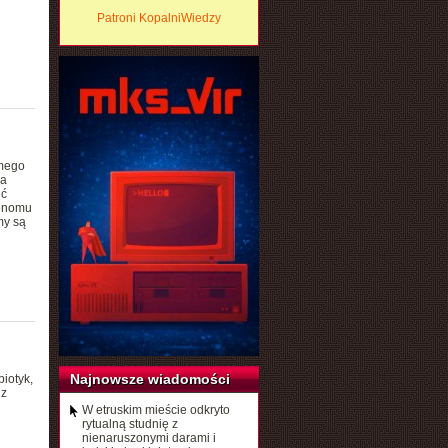
Patroni KopalniWiedzy
amego
ła
ić
genomu
my są
Najnowsze wiadomości
iotyk,
 z
W etruskim mieście odkryto
rytualną studnię z
nienaruszonymi darami i