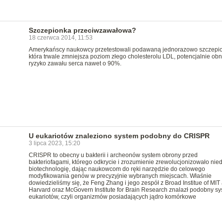
Szczepionka przeciwzawałowa?
18 czerwca 2014, 11:53
Amerykańscy naukowcy przetestowali podawaną jednorazowo szczepi
która trwale zmniejsza poziom złego cholesterolu LDL, potencjalnie obn
ryzyko zawału serca nawet o 90%.
U eukariotów znaleziono system podobny do CRISPR
3 lipca 2023, 15:20
CRISPR to obecny u bakterii i archeonów system obrony przed
bakteriofagami, którego odkrycie i zrozumienie zrewolucjonizowało ni
biotechnologię, dając naukowcom do ręki narzędzie do celowego
modyfikowania genów w precyzyjnie wybranych miejscach. Właśnie
dowiedzieliśmy się, że Feng Zhang i jego zespół z Broad Institue of MIT
Harvard oraz McGovern Institute for Brain Research znalazł podobny sy
eukariotów, czyli organizmów posiadających jądro komórkowe