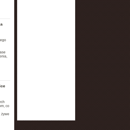
na
zego
base
enia,
ice
ych
om, co
a żywe