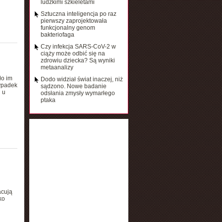
ludzkimi szkieletami
Sztuczna inteligencja po raz
pierwszy zaprojektowała
funkcjonalny genom
bakteriofaga
Czy infekcja SARS-CoV-2 w
ciąży może odbić się na
zdrowiu dziecka? Są wyniki
metaanalizy
ło im
Dodo widział świat inaczej, niż
zypadek
sądzono. Nowe badanie
 u
odsłania zmysły wymarłego
ptaka
acują
ko