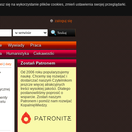
asz się na wykorzystanie plików cookies, zmień ustawienia swojej przeglądarki.
zaloguj się
e
Wywiady
Praca
a
Humanistyka
Ciekawostki
Zostań Patronem
ci
|
daty
Od 2006 roku popularyzujemy
?
naukę. Chcemy się rozwijać i
dostarczać naszym Czytelnikom
jeszcze więcej atrakcyjnych
treści wysokiej jakości. Dlatego
ycznej
postanowiliśmy poprosić o
wsparcie. Zostań naszym
menty
Patronem i pomóż nam rozwijać
celu
KopalnięWiedzy.