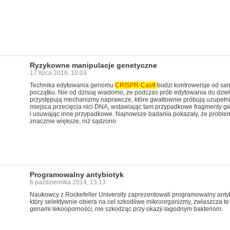
Ryzykowne manipulacje genetyczne
17 lipca 2018, 10:03
Technika edytowania genomu
CRISPR-Cas9
budzi kontrowersje od s
początku. Nie od dzisiaj wiadomo, że podczas prób edytowania do dzie
przystępują mechanizmy naprawcze, które gwałtownie próbują uzupełn
miejsca przecięcia nici DNA, wstawiając tam przypadkowe fragmenty 
i usuwając inne przypadkowe. Najnowsze badania pokazały, że proble
znacznie większe, niż sądzono
Programowalny antybiotyk
6 października 2014, 13:13
Naukowcy z Rockefeller University zaprezentowali programowalny antyb
który selektywnie obiera na cel szkodliwe mikroorganizmy, zwłaszcza te
genami lekooporności, nie szkodząc przy okazji łagodnym bakteriom.