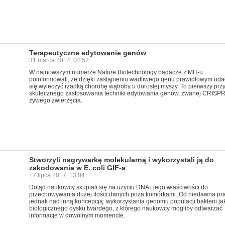
Terapeutyczne edytowanie genów
31 marca 2014, 04:52
W najnowszym numerze Nature Biotechnology badacze z MIT-u
poinformowali, że dzięki zastąpieniu wadliwego genu prawidłowym uda
się wyleczyć rzadką chorobę wątroby u dorosłej myszy. To pierwszy pr
skutecznego zastosowania techniki edytowania genów, zwanej CRISPR
żywego zwierzęcia.
Stworzyli nagrywarkę molekularną i wykorzystali ją do
zakodowania w E. coli GIF-a
17 lipca 2017, 13:04
Dotąd naukowcy skupiali się na użyciu DNA i jego właściwości do
przechowywania dużej ilości danych poza komórkami. Od niedawna pr
jednak nad inną koncepcją: wykorzystania genomu populacji bakterii ja
biologicznego dysku twardego, z którego naukowcy mogliby odtwarzać
informacje w dowolnym momencie.