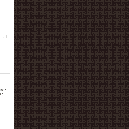
w
 nasi
akcja
się