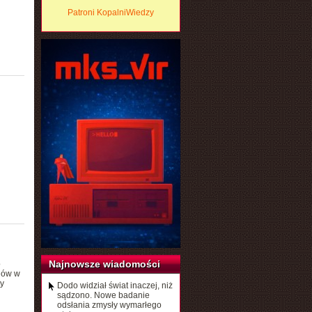
Patroni KopalniWiedzy
Najnowsze wiadomości
o
enów w
y
Dodo widział świat inaczej, niż
sądzono. Nowe badanie
odsłania zmysły wymarłego