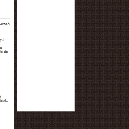
ocząć
nych
ku
ło do
ą
dnak,