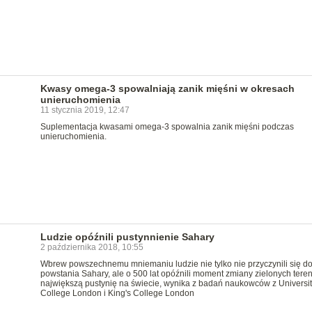
Kwasy omega-3 spowalniają zanik mięśni w okresach
unieruchomienia
11 stycznia 2019, 12:47
Suplementacja kwasami omega-3 spowalnia zanik mięśni podczas
unieruchomienia.
Ludzie opóźnili pustynnienie Sahary
2 października 2018, 10:55
Wbrew powszechnemu mniemaniu ludzie nie tylko nie przyczynili się d
powstania Sahary, ale o 500 lat opóźnili moment zmiany zielonych ter
największą pustynię na świecie, wynika z badań naukowców z Universit
College London i King's College London