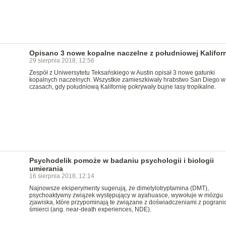
Opisano 3 nowe kopalne naczelne z południowej Kaliforn
29 sierpnia 2018, 12:56
Zespół z Uniwersytetu Teksańskiego w Austin opisał 3 nowe gatunki
kopalnych naczelnych. Wszystkie zamieszkiwały hrabstwo San Diego w
czasach, gdy południową Kalifornię pokrywały bujne lasy tropikalne.
Psychodelik pomoże w badaniu psychologii i biologii
umierania
16 sierpnia 2018, 12:14
Najnowsze eksperymenty sugerują, że dimetylotryptamina (DMT),
psychoaktywny związek występujący w ayahuasce, wywołuje w mózgu
zjawiska, które przypominają te związane z doświadczeniami z pograni
śmierci (ang. near-death experiences, NDE).