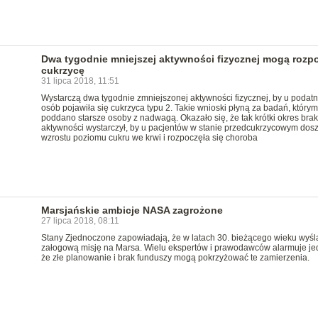
Dwa tygodnie mniejszej aktywności fizycznej mogą rozp
cukrzycę
31 lipca 2018, 11:51
Wystarczą dwa tygodnie zmniejszonej aktywności fizycznej, by u podat
osób pojawiła się cukrzyca typu 2. Takie wnioski płyną za badań, którym
poddano starsze osoby z nadwagą. Okazało się, że tak krótki okres bra
aktywności wystarczył, by u pacjentów w stanie przedcukrzycowym dosz
wzrostu poziomu cukru we krwi i rozpoczęła się choroba
Marsjańskie ambicje NASA zagrożone
27 lipca 2018, 08:11
Stany Zjednoczone zapowiadają, że w latach 30. bieżącego wieku wyśl
załogową misję na Marsa. Wielu ekspertów i prawodawców alarmuje je
że złe planowanie i brak funduszy mogą pokrzyżować te zamierzenia.