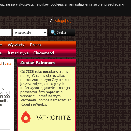
asz się na wykorzystanie plików cookies, zmień ustawienia swojej przeglądarki.
zaloguj się
e
Wywiady
Praca
a
Humanistyka
Ciekawostki
Zostań Patronem
ci
|
daty
Od 2006 roku popularyzujemy
naukę. Chcemy się rozwijać i
dostarczać naszym Czytelnikom
jeszcze więcej atrakcyjnych
treści wysokiej jakości. Dlatego
i o
postanowiliśmy poprosić o
kinię i
wsparcie. Zostań naszym
 55 000
Patronem i pomóż nam rozwijać
nell z
KopalnięWiedzy.
a.