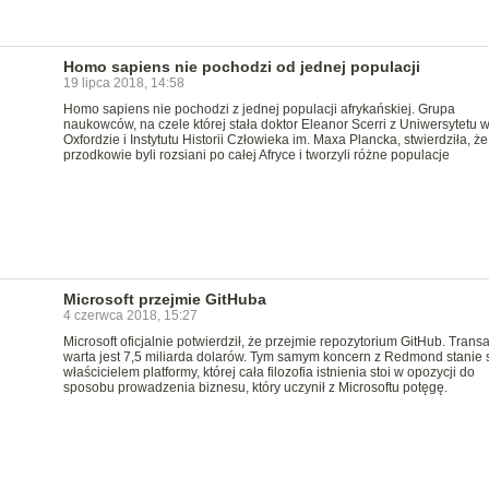
Homo sapiens nie pochodzi od jednej populacji
19 lipca 2018, 14:58
Homo sapiens nie pochodzi z jednej populacji afrykańskiej. Grupa
naukowców, na czele której stała doktor Eleanor Scerri z Uniwersytetu 
Oxfordzie i Instytutu Historii Człowieka im. Maxa Plancka, stwierdziła, że
przodkowie byli rozsiani po całej Afryce i tworzyli różne populacje
Microsoft przejmie GitHuba
4 czerwca 2018, 15:27
Microsoft oficjalnie potwierdził, że przejmie repozytorium GitHub. Trans
warta jest 7,5 miliarda dolarów. Tym samym koncern z Redmond stanie 
właścicielem platformy, której cała filozofia istnienia stoi w opozycji do
sposobu prowadzenia biznesu, który uczynił z Microsoftu potęgę.