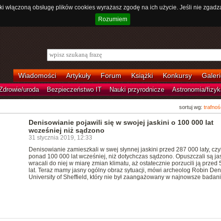
ki włączoną obsługę plików cookies wyrażasz zgodę na ich użycie. Jeśli nie zgadz
Rozumiem
Wiadomości
Artykuły
Forum
Książki
Konkursy
Galeri
Zdrowie/uroda
Bezpieczeństwo IT
Nauki przyrodnicze
Astronomia/fizyk
sortuj wg:
trafnoś
Denisowianie pojawili się w swojej jaskini o 100 000 lat
wcześniej niż sądzono
31 stycznia 2019, 12:33
Denisowianie zamieszkali w swej słynnej jaskini przed 287 000 laty, czyl
ponad 100 000 lat wcześniej, niż dotychczas sądzono. Opuszczali są jas
wracali do niej w miarę zmian klimatu, aż ostatecznie porzucili ją przed
lat. Teraz mamy jasny ogólny obraz sytuacji, mówi archeolog Robin Den
University of Sheffield, który nie był zaangażowany w najnowsze badani