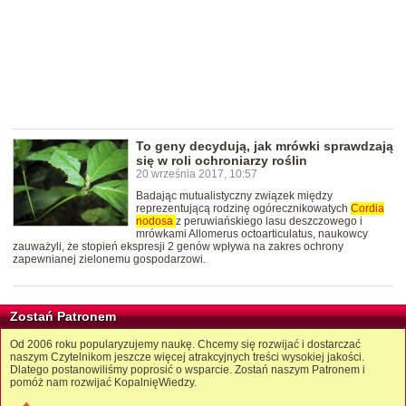
To geny decydują, jak mrówki sprawdzają
się w roli ochroniarzy roślin
20 września 2017, 10:57
Badając mutualistyczny związek między
reprezentującą rodzinę ogórecznikowatych
Cordia
nodosa
z peruwiańskiego lasu deszczowego i
mrówkami Allomerus octoarticulatus, naukowcy
zauważyli, że stopień ekspresji 2 genów wpływa na zakres ochrony
zapewnianej zielonemu gospodarzowi.
Zostań Patronem
Od 2006 roku popularyzujemy naukę. Chcemy się rozwijać i dostarczać
naszym Czytelnikom jeszcze więcej atrakcyjnych treści wysokiej jakości.
Dlatego postanowiliśmy poprosić o wsparcie. Zostań naszym Patronem i
pomóż nam rozwijać KopalnięWiedzy.