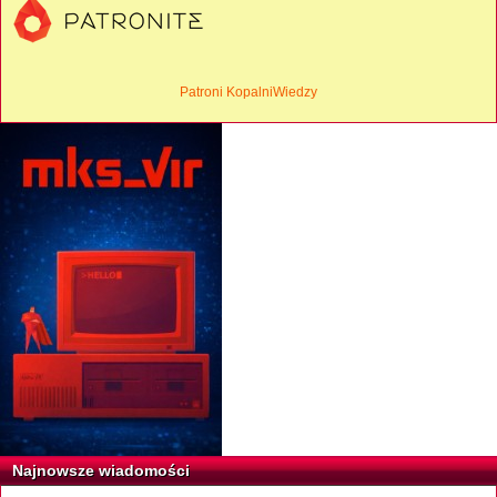
Patroni KopalniWiedzy
Najnowsze wiadomości