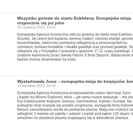
Wszystko gotowe do startu Euklidesa. Europejska misja
rozpocznie się już jutro
30 czerwca 2023, 10:41
Europejska Agencja Kosmiczna odlicza godziny do startu misji Euklides
(Euclid). Jej celem jest badanie ciemnej materii, ciemnej energii, geomet
wszechświata, zależności pomiędzy odległością a przesunięciem ku
czerwieni, pomiary kształtów i światła galaktyk oraz gromad galaktyk. Sta
odbędzie się z Przylądka Canaveral o godzinie 17:11 czasu polskiego. 
zostanie wyniesiony przez rakietę Falcon X firmy SpaceX. Wydarzenie
będzie można obserwować na żywo.
Wystartowała Juice – europejska misja do księżyców Jo
14 kwietnia 2023, 16:56
Europejska Agencja Kosmiczna przeprowadziła udany start misji Juice
(Jupiter Icy Moons Explorer), która – jak sama nazwa wskazuje – ma zb
trzy Galileuszowe księżyce Jowisza, Ganimedesa, Kallisto i Europę. Na
pokładzie misji znalazły się polskie urządzenia, wysięgniki firmy Astroni
których zamontowano sondy do pomiarów plazmy. Mają one rozłożyć si
odległość 3 metrów od satelity i ustawić czujniki pod kątem 135 stopni, 
umożliwić im zbadanie plazmy znajdującej się w atmosferze Jowisza.