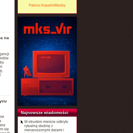
Patroni KopalniWiedzy
ca na
gencji
 lotów
eby
ne
ę,
ć
życu
Najnowsze wiadomości
nie
a
W etruskim mieście odkryto
asy
rytualną studnię z
ym się
nienaruszonymi darami i