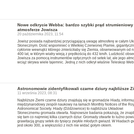
Nowe odkrycie Webba: bardzo szybki prąd strumieniowy
atmosferze Jowisza
20 października 2023, 11:54
Jowisz posiada najbardziej przyciągającą uwagę atmosferę w całym Uk
Słonecznym. Dość wspomnieć o Wielkiej Czerwonej Plamie, gigantycz
cyklonie wewnątrz którego zmieściłaby się Ziemia, obserwowanym od n
400 lat, w którym wiatry wieją z prędkością do 432 km/h. Ludzkość obse
Jowisza za pomocą instrumentów optycznych od setek lat, ale jego atm
wciąż skrywa wiele tajemnic. Jedną z nich odkrył właśnie Teleskop Web
Astronomowie zidentyfikowali czarne dziury najbliższe Z
11 września 2023, 08:31
Najbliższe Ziemi czarne dziury znajdują się w gromadzie Hiady, informu
międzynarodowy zespół naukowy na łamach Monthly Notices of the Roy
Astronomical Society. Hiady (Dżdżownice) to najbliższa Układowi
Słonecznemu gromada otwarta. Najnowsze badania pokazują, że znajd
się tam co najmniej kilka czarnych dziur. Gromady otwarte to luźno pow
grawitacją grupy setek do tysięcy zwykle młodych gwiazd. W Hiadach g
jest około 300, a większości z nich nie widać gołym okiem.