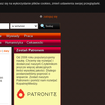
asz się na wykorzystanie plików cookies, zmień ustawienia swojej przeglądarki.
zaloguj się
e
Wywiady
Praca
a
Humanistyka
Ciekawostki
Zostań Patronem
ci
|
daty
Od 2006 roku popularyzujemy
naukę. Chcemy się rozwijać i
dostarczać naszym Czytelnikom
jeszcze więcej atrakcyjnych
treści wysokiej jakości. Dlatego
postanowiliśmy poprosić o
wsparcie. Zostań naszym
zas
Patronem i pomóż nam rozwijać
ek
KopalnięWiedzy.