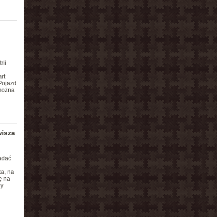
rii
rt
Pojazd
 można
wisza
adać
ka, na
ę na
by