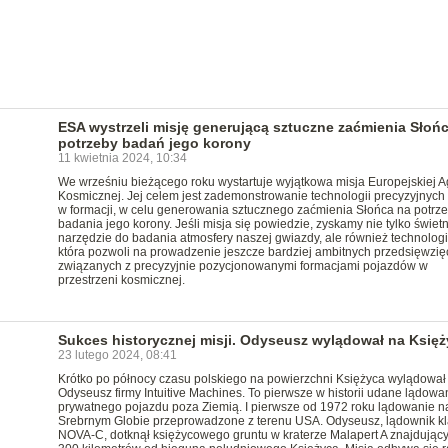
ESA wystrzeli misję generującą sztuczne zaćmienia Słoń
potrzeby badań jego korony
11 kwietnia 2024, 10:34
We wrześniu bieżącego roku wystartuje wyjątkowa misja Europejskiej A
Kosmicznej. Jej celem jest zademonstrowanie technologii precyzyjnych
w formacji, w celu generowania sztucznego zaćmienia Słońca na potrz
badania jego korony. Jeśli misja się powiedzie, zyskamy nie tylko świet
narzędzie do badania atmosfery naszej gwiazdy, ale również technologi
która pozwoli na prowadzenie jeszcze bardziej ambitnych przedsięwzię
związanych z precyzyjnie pozycjonowanymi formacjami pojazdów w
przestrzeni kosmicznej.
Sukces historycznej misji. Odyseusz wylądował na Księ
23 lutego 2024, 08:41
Krótko po północy czasu polskiego na powierzchni Księżyca wylądował
Odyseusz firmy Intuitive Machines. To pierwsze w historii udane lądowa
prywatnego pojazdu poza Ziemią. I pierwsze od 1972 roku lądowanie n
Srebrnym Globie przeprowadzone z terenu USA. Odyseusz, lądownik kl
NOVA-C, dotknął księżycowego gruntu w kraterze Malapert A znajdując