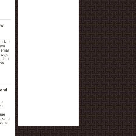
 w
ładzie
nym
iemal
rwuje
osfera
ba.
iemi
je
al
uje
iązane
wiazd