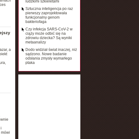
ramach
ludzkimi szkieletami
ces
Sztuczna inteligencja po raz
pierwszy zaprojektowała
funkcjonalny genom
bakteriofaga
Czy infekcja SARS-CoV-2 w
ejszy
ciąży może odbić się na
zdrowiu dziecka? Są wyniki
metaanalizy
azar, a
Dodo widział świat inaczej, niż
biekt
sądzono. Nowe badanie
odsłania zmysły wymarłego
ura,
ptaka
.
ownie
i
, mówi