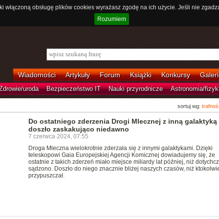
ki włączoną obsługę plików cookies wyrażasz zgodę na ich użycie. Jeśli nie zgadz
Rozumiem
Wiadomości
Artykuły
Forum
Książki
Konkursy
Galeri
Zdrowie/uroda
Bezpieczeństwo IT
Nauki przyrodnicze
Astronomia/fizyk
sortuj wg:
trafnoś
Do ostatniego zderzenia Drogi Mlecznej z inną galaktyką
doszło zaskakująco niedawno
7 czerwca 2024, 07:55
Droga Mleczna wielokrotnie zderzała się z innymi galaktykami. Dzięki
teleskopowi Gaia Europejskiej Agencji Komicznej dowiadujemy się, że
ostatnie z takich zderzeń miało miejsce miliardy lat później, niż dotychc
sądzono. Doszło do niego znacznie bliżej naszych czasów, niż ktokolwi
przypuszczał.