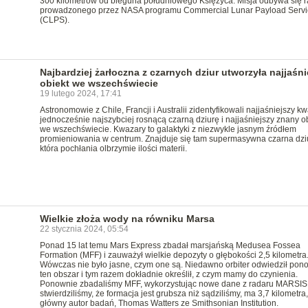
300 kilometrów od bieguna południowego Księżyca. Misja odbywa się 
prowadzonego przez NASA programu Commercial Lunar Payload Servi
(CLPS).
Najbardziej żarłoczna z czarnych dziur utworzyła najjaśni
obiekt we wszechświecie
19 lutego 2024, 17:41
Astronomowie z Chile, Francji i Australii zidentyfikowali najjaśniejszy kw
jednocześnie najszybciej rosnącą czarną dziurę i najjaśniejszy znany o
we wszechświecie. Kwazary to galaktyki z niezwykle jasnym źródłem
promieniowania w centrum. Znajduje się tam supermasywna czarna dzi
która pochłania olbrzymie ilości materii.
Wielkie złoża wody na równiku Marsa
22 stycznia 2024, 05:54
Ponad 15 lat temu Mars Express zbadał marsjańską Medusea Fossea
Formation (MFF) i zauważył wielkie depozyty o głębokości 2,5 kilometra
Wówczas nie było jasne, czym one są. Niedawno orbiter odwiedził pon
ten obszar i tym razem dokładnie określił, z czym mamy do czynienia.
Ponownie zbadaliśmy MFF, wykorzystując nowe dane z radaru MARSIS 
stwierdziliśmy, że formacja jest grubsza niż sądziliśmy, ma 3,7 kilometra
główny autor badań, Thomas Watters ze Smithsonian Institution.