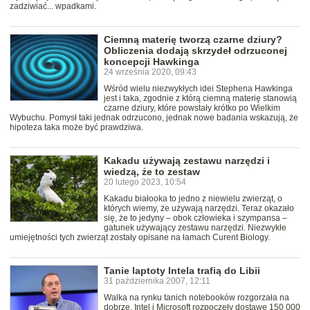
zadziwiać... wpadkami.
Ciemną materię tworzą czarne dziury?
Obliczenia dodają skrzydeł odrzuconej
koncepcji Hawkinga
24 września 2020, 09:43
Wśród wielu niezwykłych idei Stephena Hawkinga
jest i taka, zgodnie z którą ciemną materię stanowią
czarne dziury, które powstały krótko po Wielkim
Wybuchu. Pomysł taki jednak odrzucono, jednak nowe badania wskazują, że
hipoteza taka może być prawdziwa.
Kakadu używają zestawu narzędzi i
wiedzą, że to zestaw
20 lutego 2023, 10:54
Kakadu białooka to jedno z niewielu zwierząt, o
których wiemy, że używają narzędzi. Teraz okazało
się, że to jedyny – obok człowieka i szympansa –
gatunek używający zestawu narzędzi. Niezwykłe
umiejętności tych zwierząt zostały opisane na łamach Curent Biology.
Tanie laptoty Intela trafią do Libii
31 października 2007, 12:11
Walka na rynku tanich notebooków rozgorzała na
dobrze. Intel i Microsoft rozpoczęły dostawę 150 000