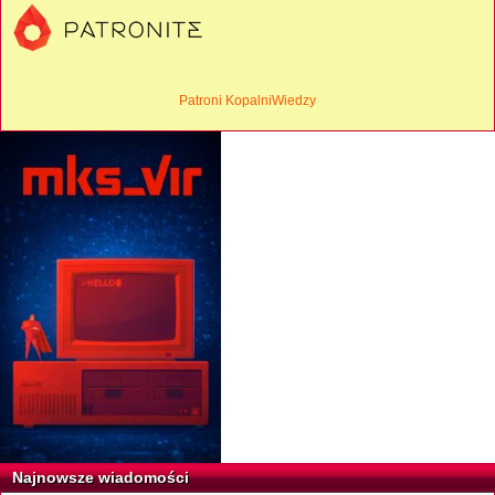
Patroni KopalniWiedzy
Najnowsze wiadomości