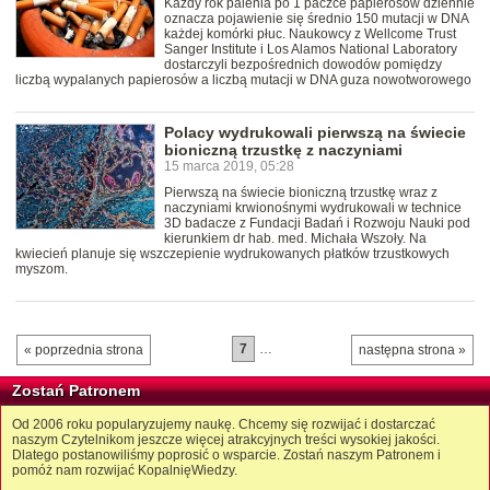
Każdy rok palenia po 1 paczce papierosów dziennie
oznacza pojawienie się średnio 150 mutacji w DNA
każdej komórki płuc. Naukowcy z Wellcome Trust
Sanger Institute i Los Alamos National Laboratory
dostarczyli bezpośrednich dowodów pomiędzy
liczbą wypalanych papierosów a liczbą mutacji w DNA guza nowotworowego
Polacy wydrukowali pierwszą na świecie
bioniczną trzustkę z naczyniami
15 marca 2019, 05:28
Pierwszą na świecie bioniczną trzustkę wraz z
naczyniami krwionośnymi wydrukowali w technice
3D badacze z Fundacji Badań i Rozwoju Nauki pod
kierunkiem dr hab. med. Michała Wszoły. Na
kwiecień planuje się wszczepienie wydrukowanych płatków trzustkowych
myszom.
7
…
« poprzednia strona
następna strona »
Zostań Patronem
Od 2006 roku popularyzujemy naukę. Chcemy się rozwijać i dostarczać
naszym Czytelnikom jeszcze więcej atrakcyjnych treści wysokiej jakości.
Dlatego postanowiliśmy poprosić o wsparcie. Zostań naszym Patronem i
pomóż nam rozwijać KopalnięWiedzy.