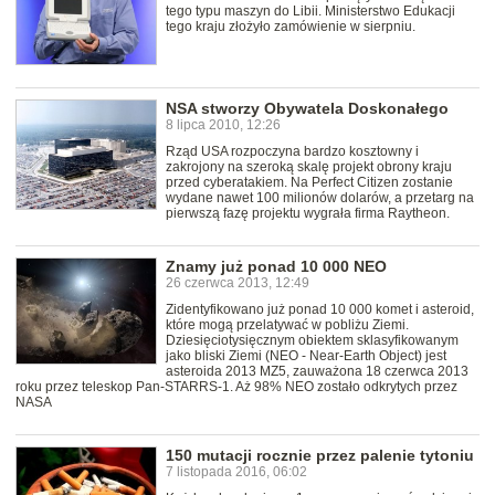
tego typu maszyn do Libii. Ministerstwo Edukacji
tego kraju złożyło zamówienie w sierpniu.
NSA stworzy Obywatela Doskonałego
8 lipca 2010, 12:26
Rząd USA rozpoczyna bardzo kosztowny i
zakrojony na szeroką skalę projekt obrony kraju
przed cyberatakiem. Na Perfect Citizen zostanie
wydane nawet 100 milionów dolarów, a przetarg na
pierwszą fazę projektu wygrała firma Raytheon.
Znamy już ponad 10 000 NEO
26 czerwca 2013, 12:49
Zidentyfikowano już ponad 10 000 komet i asteroid,
które mogą przelatywać w pobliżu Ziemi.
Dziesięciotysięcznym obiektem sklasyfikowanym
jako bliski Ziemi (NEO - Near-Earth Object) jest
asteroida 2013 MZ5, zauważona 18 czerwca 2013
roku przez teleskop Pan-STARRS-1. Aż 98% NEO zostało odkrytych przez
NASA
150 mutacji rocznie przez palenie tytoniu
7 listopada 2016, 06:02