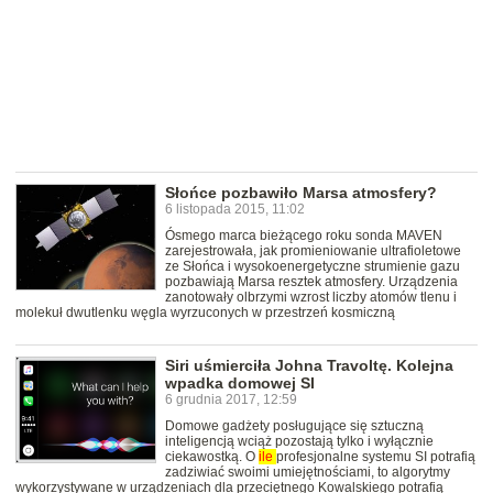
Słońce pozbawiło Marsa atmosfery?
6 listopada 2015, 11:02
Ósmego marca bieżącego roku sonda MAVEN
zarejestrowała, jak promieniowanie ultrafioletowe
ze Słońca i wysokoenergetyczne strumienie gazu
pozbawiają Marsa resztek atmosfery. Urządzenia
zanotowały olbrzymi wzrost liczby atomów tlenu i
molekuł dwutlenku węgla wyrzuconych w przestrzeń kosmiczną
Siri uśmierciła Johna Travoltę. Kolejna
wpadka domowej SI
6 grudnia 2017, 12:59
Domowe gadżety posługujące się sztuczną
inteligencją wciąż pozostają tylko i wyłącznie
ciekawostką. O
ile
profesjonalne systemu SI potrafią
zadziwiać swoimi umiejętnościami, to algorytmy
wykorzystywane w urządzeniach dla przeciętnego Kowalskiego potrafią