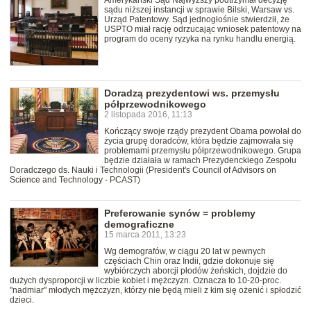
Amerykański Sąd Najwyższy podtrzymał decyzję
sądu niższej instancji w sprawie Bilski, Warsaw vs.
Urząd Patentowy. Sąd jednogłośnie stwierdził, że
USPTO miał rację odrzucając wniosek patentowy na
program do oceny ryzyka na rynku handlu energią.
Doradzą prezydentowi ws. przemysłu
półprzewodnikowego
2 listopada 2016, 11:13
Kończący swoje rządy prezydent Obama powołał do
życia grupę doradców, która będzie zajmowała się
problemami przemysłu półprzewodnikowego. Grupa
będzie działała w ramach Prezydenckiego Zespołu
Doradczego ds. Nauki i Technologii (President's Council of Advisors on
Science and Technology - PCAST)
Preferowanie synów = problemy
demograficzne
15 marca 2011, 13:23
Wg demografów, w ciągu 20 lat w pewnych
częściach Chin oraz Indii, gdzie dokonuje się
wybiórczych aborcji płodów żeńskich, dojdzie do
dużych dysproporcji w liczbie kobiet i mężczyzn. Oznacza to 10-20-proc.
"nadmiar" młodych mężczyzn, którzy nie będą mieli z kim się ożenić i spłodzić
dzieci.