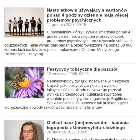
Nastolatkowie używający smartfonów
ponad 4 godziny dziennie mają więcej
problemów psychicznych
11 grudnia 2023, 09:19
U nastolatków, którzy używają smartfona ponad 4
godziny dziennie, występuje większy odsetek
problemów psychicznych oraz używania substancji
odurzających. Takie wyniki dały badania przeprowadzone na ponad 50 000
koreańskich nastolatków przez naukowców z Centrum Medycznego
Uniwersytetu Hanyang
Pestycydy toksyczne dla pszczół
12 września 2009, 08:06
Neonikotynoidy, związki stosowane w niektórych
krajach jako pestycydy, wykazują wysoką
toksyczność dla układu nerwowego pszczół -
wynika z przeglądowej publikacji stworzonej
wspólnie przez brytyjskie organizacje Buglife oraz
Soil Association. To pierwsze tak przekonujące i
jednoznaczne dowody szkodliwości substancji z tej grupy.
Giełkot nasz (nie)powszedni - badania
logopedki z Uniwersytetu Łódzkiego
28 stycznia 2022, 13:45
Dr Monika Kaźmierczak z Uniwersytetu Łódzkiego