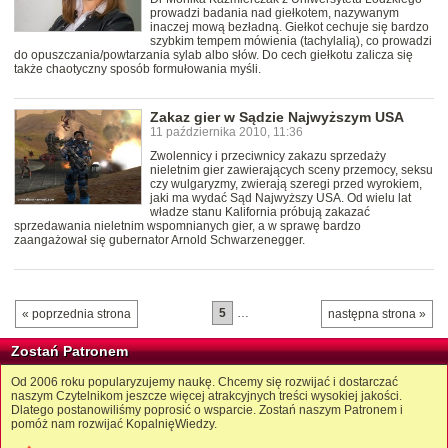
prowadzi badania nad giełkotem, nazywanym
inaczej mową bezładną. Giełkot cechuje się bardzo
szybkim tempem mówienia (tachylalią), co prowadzi
do opuszczania/powtarzania sylab albo słów. Do cech giełkotu zalicza się
także chaotyczny sposób formułowania myśli.
Zakaz gier w Sądzie Najwyższym USA
11 października 2010, 11:36
Zwolennicy i przeciwnicy zakazu sprzedaży
nieletnim gier zawierających sceny przemocy, seksu
czy wulgaryzmy, zwierają szeregi przed wyrokiem,
jaki ma wydać Sąd Najwyższy USA. Od wielu lat
władze stanu Kalifornia próbują zakazać
sprzedawania nieletnim wspomnianych gier, a w sprawę bardzo
zaangażował się gubernator Arnold Schwarzenegger.
5
…
« poprzednia strona
następna strona »
Zostań Patronem
Od 2006 roku popularyzujemy naukę. Chcemy się rozwijać i dostarczać
naszym Czytelnikom jeszcze więcej atrakcyjnych treści wysokiej jakości.
Dlatego postanowiliśmy poprosić o wsparcie. Zostań naszym Patronem i
pomóż nam rozwijać KopalnięWiedzy.