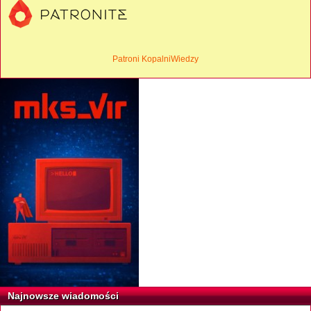
Patroni KopalniWiedzy
Najnowsze wiadomości