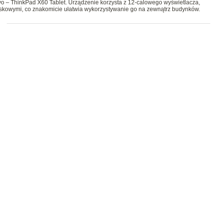
o – ThinkPad X60 Tablet. Urządzenie korzysta z 12-calowego wyświetlacza,
skowymi, co znakomicie ułatwia wykorzystywanie go na zewnątrz budynków.