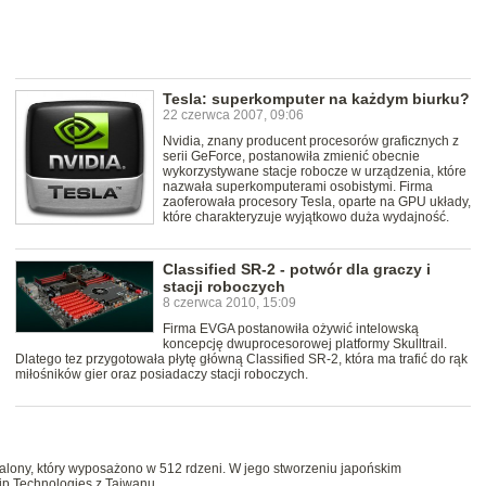
Tesla: superkomputer na każdym biurku?
22 czerwca 2007, 09:06
Nvidia, znany producent procesorów graficznych z
serii GeForce, postanowiła zmienić obecnie
wykorzystywane stacje robocze w urządzenia, które
nazwała superkomputerami osobistymi. Firma
zaoferowała procesory Tesla, oparte na GPU układy,
które charakteryzuje wyjątkowo duża wydajność.
Classified SR-2 - potwór dla graczy i
stacji roboczych
8 czerwca 2010, 15:09
Firma EVGA postanowiła ożywić intelowską
koncepcję dwuprocesorowej platformy Skulltrail.
Dlatego tez przygotowała płytę główną Classified SR-2, która ma trafić do rąk
miłośników gier oraz posiadaczy stacji roboczych.
calony, który wyposażono w 512 rdzeni. W jego stworzeniu japońskim
p Technologies z Tajwanu.