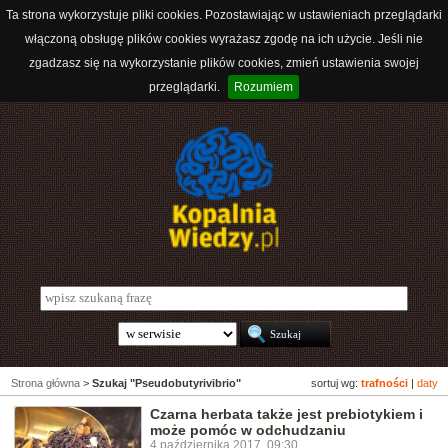
Ta strona wykorzystuje pliki cookies. Pozostawiając w ustawieniach przeglądarki
włączoną obsługę plików cookies wyrażasz zgodę na ich użycie. Jeśli nie
zgadzasz się na wykorzystanie plików cookies, zmień ustawienia swojej
przeglądarki.
Rozumiem
Strona główna
>
Szukaj "Pseudobutyrivibrio"
sortuj wg:
trafności
|
daty
Czarna herbata także jest prebiotykiem i
może pomóc w odchudzaniu
4 października 2017, 09:30