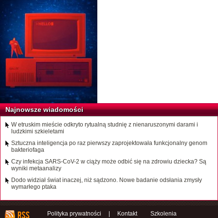
Najnowsze wiadomości
W etruskim mieście odkryto rytualną studnię z nienaruszonymi darami i
ludzkimi szkieletami
Sztuczna inteligencja po raz pierwszy zaprojektowała funkcjonalny genom
bakteriofaga
Czy infekcja SARS-CoV-2 w ciąży może odbić się na zdrowiu dziecka? Są
wyniki metaanalizy
Dodo widział świat inaczej, niż sądzono. Nowe badanie odsłania zmysły
wymarłego ptaka
Polityka prywatności
|
Kontakt
Szkolenia