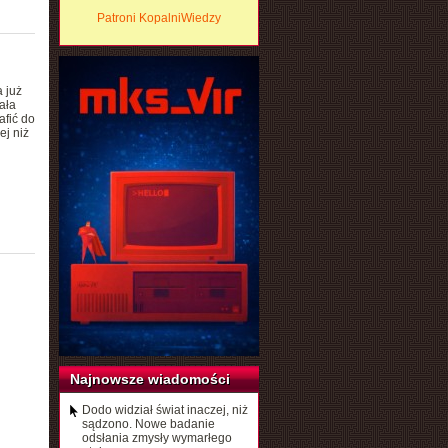
Patroni KopalniWiedzy
 już
ała
afić do
ej niż
Najnowsze wiadomości
Dodo widział świat inaczej, niż
sądzono. Nowe badanie
odsłania zmysły wymarłego