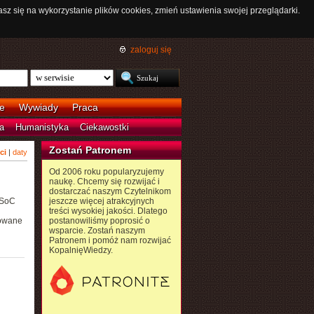
asz się na wykorzystanie plików cookies, zmień ustawienia swojej przeglądarki.
zaloguj się
e
Wywiady
Praca
a
Humanistyka
Ciekawostki
Zostań Patronem
ci
|
daty
Od 2006 roku popularyzujemy
naukę. Chcemy się rozwijać i
dostarczać naszym Czytelnikom
 SoC
jeszcze więcej atrakcyjnych
treści wysokiej jakości. Dlatego
towane
postanowiliśmy poprosić o
wsparcie. Zostań naszym
Patronem i pomóż nam rozwijać
KopalnięWiedzy.