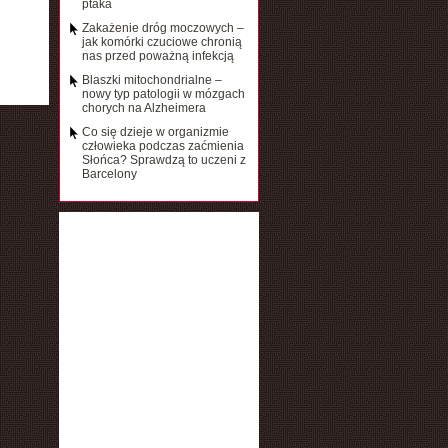
ptaka
Zakażenie dróg moczowych –
jak komórki czuciowe chronią
nas przed poważną infekcją
Blaszki mitochondrialne –
nowy typ patologii w mózgach
chorych na Alzheimera
Co się dzieje w organizmie
człowieka podczas zaćmienia
Słońca? Sprawdzą to uczeni z
Barcelony