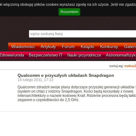
ki włączoną obsługę plików cookies wyrażasz zgodę na ich użycie. Jeśli nie zgadz
Rozumiem
Wiadomości
Artykuły
Forum
Książki
Konkursy
Galeri
Zdrowie/uroda
Bezpieczeństwo IT
Nauki przyrodnicze
Astronomia/fizyk
sortuj wg:
trafnoś
Qualcomm o przyszłych układach Snapdragon
14 lutego 2011, 17:13
Qualcomm zdradził swoje plany dotyczące przyszłej generacji układów
(system on chip) z rodziny Snapdragon. Kości będą korzystały z nowej
mikroarchitektury o nazwie kodowej Krait. Rdzenie procesora będą tak
zegarem o częstotliwości do 2,5 GHz.