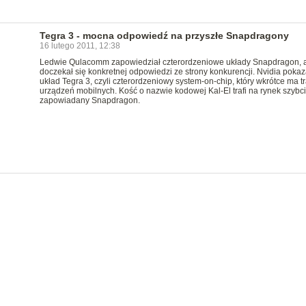
Tegra 3 - mocna odpowiedź na przyszłe Snapdragony
16 lutego 2011, 12:38
Ledwie Qulacomm zapowiedział czterordzeniowe układy Snapdragon, a
doczekał się konkretnej odpowiedzi ze strony konkurencji. Nvidia pokaz
układ Tegra 3, czyli czterordzeniowy system-on-chip, który wkrótce ma tr
urządzeń mobilnych. Kość o nazwie kodowej Kal-El trafi na rynek szybci
zapowiadany Snapdragon.