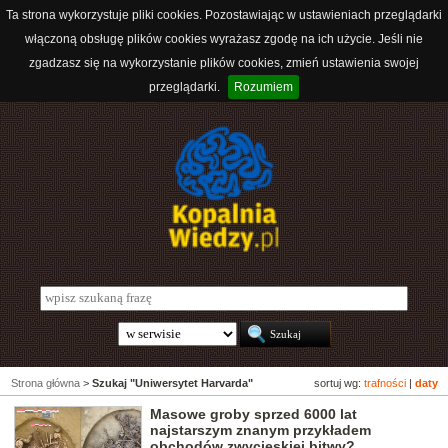
Ta strona wykorzystuje pliki cookies. Pozostawiając w ustawieniach przeglądarki
włączoną obsługę plików cookies wyrażasz zgodę na ich użycie. Jeśli nie
zgadzasz się na wykorzystanie plików cookies, zmień ustawienia swojej
przeglądarki.
Rozumiem
Strona główna
>
Szukaj "Uniwersytet Harvarda"
sortuj wg:
trafności
|
daty
Masowe groby sprzed 6000 lat
najstarszym znanym przykładem
obchodów zwycięskiej bitwy?