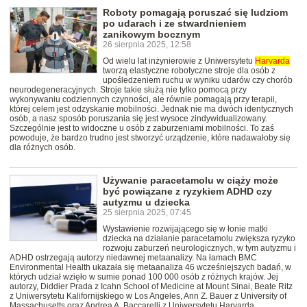
Roboty pomagają poruszać się ludziom
po udarach i ze stwardnieniem
zanikowym bocznym
26 sierpnia 2025, 12:58
Od wielu lat inżynierowie z Uniwersytetu
Harvarda
tworzą elastyczne robotyczne stroje dla osób z
upośledzeniem ruchu w wyniku udarów czy chorób
neurodegeneracyjnych. Stroje takie służą nie tylko pomocą przy
wykonywaniu codziennych czynności, ale równie pomagają przy terapii,
której celem jest odzyskanie mobilności. Jednak nie ma dwóch identycznych
osób, a nasz sposób poruszania się jest wysoce zindywidualizowany.
Szczególnie jest to widoczne u osób z zaburzeniami mobilności. To zaś
powoduje, że bardzo trudno jest stworzyć urządzenie, które nadawałoby się
dla różnych osób.
Używanie paracetamolu w ciąży może
być powiązane z ryzykiem ADHD czy
autyzmu u dziecka
25 sierpnia 2025, 07:45
Wystawienie rozwijającego się w łonie matki
dziecka na działanie paracetamolu zwiększa ryzyko
rozwoju zaburzeń neurologicznych, w tym autyzmu i
ADHD ostrzegają autorzy niedawnej metaanalizy. Na łamach BMC
Environmental Health ukazała się metaanaliza 46 wcześniejszych badań, w
których udział wzięło w sumie ponad 100 000 osób z różnych krajów. Jej
autorzy, Diddier Prada z Icahn School of Medicine at Mount Sinai, Beate Ritz
z Uniwersytetu Kalifornijskiego w Los Angeles, Ann Z. Bauer z University of
Massachusetts oraz Andrea A. Baccarelli z Uniwersytetu Harvarda,