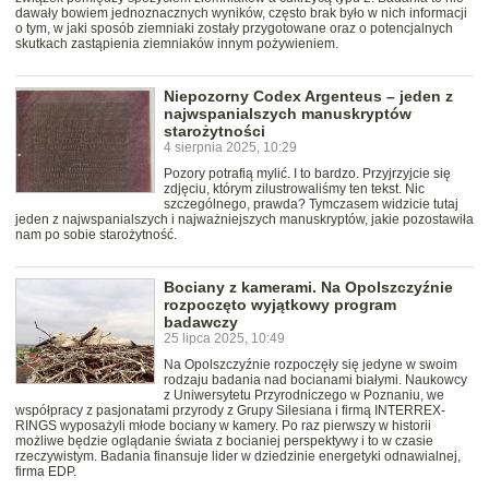
dawały bowiem jednoznacznych wyników, często brak było w nich informacji
o tym, w jaki sposób ziemniaki zostały przygotowane oraz o potencjalnych
skutkach zastąpienia ziemniaków innym pożywieniem.
Niepozorny Codex Argenteus – jeden z
najwspanialszych manuskryptów
starożytności
4 sierpnia 2025, 10:29
Pozory potrafią mylić. I to bardzo. Przyjrzyjcie się
zdjęciu, którym zilustrowaliśmy ten tekst. Nic
szczególnego, prawda? Tymczasem widzicie tutaj
jeden z najwspanialszych i najważniejszych manuskryptów, jakie pozostawiła
nam po sobie starożytność.
Bociany z kamerami. Na Opolszczyźnie
rozpoczęto wyjątkowy program
badawczy
25 lipca 2025, 10:49
Na Opolszczyźnie rozpoczęły się jedyne w swoim
rodzaju badania nad bocianami białymi. Naukowcy
z Uniwersytetu Przyrodniczego w Poznaniu, we
współpracy z pasjonatami przyrody z Grupy Silesiana i firmą INTERREX-
RINGS wyposażyli młode bociany w kamery. Po raz pierwszy w historii
możliwe będzie oglądanie świata z bocianiej perspektywy i to w czasie
rzeczywistym. Badania finansuje lider w dziedzinie energetyki odnawialnej,
firma EDP.