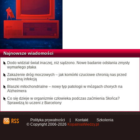
Najnowsze wiadomości
Dodo widział świat inaczej, niż sądzono. Nowe badanie odsłania zmysły
wymarłego ptaka
Zakażenie dróg moczowych – jak komórki czuciowe chronią nas przed
poważną infekcją
Blaszki mitochondrialne – nowy typ patologii w mózgach chorych na
Alzheimera
Co się dzieje w organizmie człowieka podczas zaćmienia Słońca?
Sprawdzą to uczeni z Barcelony
Polityka prywatności
|
Kontakt
Szkolenia
© Copyright 2006-2026
KopalniaWiedzy.pl