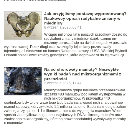
Jak przyjęliśmy postawę wyprostowaną?
Naukowcy opisali radykalne zmiany w
miednicy
8 września 2025, 08:41
W ciągu milionów lat u naszych przodków doszło do
radykalnej zmiany miednicy, dzięki czemu my
możemy poruszać się na dwóch nogach w postawie
wyprostowanej. Przez długi czas szczegóły tej zmiany pozostawały
tajemnicą, aż niedawno na łamach Nature naukowcy z USA, Wielkiej Brytanii
i Irlandii opisali dwie zmiany genetyczne, które doprowadził do tej rewolucji.
Na co chorowały mamuty? Niezwykłe
wyniki badań nad mikroorganizmami z
przeszłości
3 września 2025, 17:47
Międzynarodowa grupa naukowa przeanalizowała
szczątki 483 mamutów pod kątem występowania w
nich mikroorganizmów. W przypadku 440
osobników były to pierwsze tego typu badania, a wśród nich znajdował się
mamut stepowy, który żył około 1,1 miliona lat temu. Badaniami objęto zatem
zwierzęta, żyjące od 1,1 milionów lat temu do wyginięcia mamutów. W ten
sposób zidentyfikowano jedne z najstarszych DNA mikroorganizmów oraz
znaleziono mikroorganizmy, które najprawdopodobniej wywoływały choroby
u mamutów.