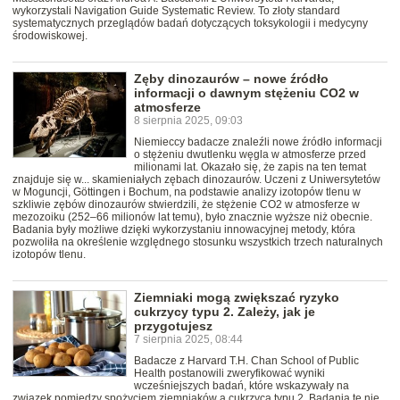
wykorzystali Navigation Guide Systematic Review. To złoty standard
systematycznych przeglądów badań dotyczących toksykologii i medycyny
środowiskowej.
Zęby dinozaurów – nowe źródło
informacji o dawnym stężeniu CO2 w
atmosferze
8 sierpnia 2025, 09:03
Niemieccy badacze znaleźli nowe źródło informacji
o stężeniu dwutlenku węgla w atmosferze przed
milionami lat. Okazało się, że zapis na ten temat
znajduje się w... skamieniałych zębach dinozaurów. Uczeni z Uniwersytetów
w Moguncji, Göttingen i Bochum, na podstawie analizy izotopów tlenu w
szkliwie zębów dinozaurów stwierdzili, że stężenie CO2 w atmosferze w
mezozoiku (252–66 milionów lat temu), było znacznie wyższe niż obecnie.
Badania były możliwe dzięki wykorzystaniu innowacyjnej metody, która
pozwoliła na określenie względnego stosunku wszystkich trzech naturalnych
izotopów tlenu.
Ziemniaki mogą zwiększać ryzyko
cukrzycy typu 2. Zależy, jak je
przygotujesz
7 sierpnia 2025, 08:44
Badacze z Harvard T.H. Chan School of Public
Health postanowili zweryfikować wyniki
wcześniejszych badań, które wskazywały na
związek pomiędzy spożyciem ziemniaków a cukrzycą typu 2. Badania te nie