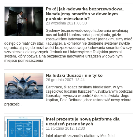
Pokój jak ładowarka bezprzewodowa.
Naładujemy smartfon w dowolnym
punkcie mieszkania?
23 września 2021, 08:30
Systemy bezprzewodowego ładowania uwalniają
nas od kabli i konieczności pamiętania, gdzie
zostawiliśmy ładowarkę. Wciąż jednak musimy mieć
dostęp do maty czy stacji ładującej, a komercyjnie dostępne systemy zwykle
ograniczają się do możliwości bezprzewodowego ładowania smartfonów czy
szczoteczek elektrycznych. Jednak na Uniwersytecie Tokijskim powstał
system, który pozwala na bezpieczne ładowanie urządzeń w dowolnym
miejscu pomieszczenia
Na ludzki tłuszcz i nie tylko
26 grudnia 2007, 18:44
Earthrace, ślizgacz zasilany biodieslem, w tym
częściowo ludzkim tłuszczem uzyskiwanym podczas
liposukcji, wyrusza w podróż dookoła świata. Jego
kapitan, Pete Bethune, chce ustanowić nowy rekord
prędkości.
Intel prezentuje nową platformę dla
urządzeń przenośnych
11 stycznia 2012, 12:33
Intel ujawnił szczegóły platformy Medfield