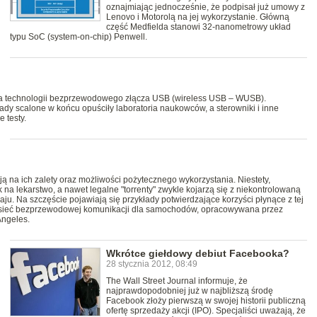
oznajmiając jednocześnie, że podpisał już umowy z
Lenovo i Motorolą na jej wykorzystanie. Główną
część Medfielda stanowi 32-nanometrowy układ
typu SoC (system-on-chip) Penwell.
era technologii bezprzewodowego złącza USB (wireless USB – WUSB).
łady scalone w końcu opuściły laboratoria naukowców, a sterowniki i inne
 testy.
ją na ich zalety oraz możliwości pożytecznego wykorzystania. Niestety,
 na lekarstwo, a nawet legalne "torrenty" zwykle kojarzą się z niekontrolowaną
aju. Na szczęście pojawiają się przykłady potwierdzające korzyści płynące z tej
t – sieć bezprzewodowej komunikacji dla samochodów, opracowywana przez
Angeles.
Wkrótce giełdowy debiut Facebooka?
28 stycznia 2012, 08:49
The Wall Street Journal informuje, że
najprawdopodobniej już w najbliższą środę
Facebook złoży pierwszą w swojej historii publiczną
ofertę sprzedaży akcji (IPO). Specjaliści uważają, że