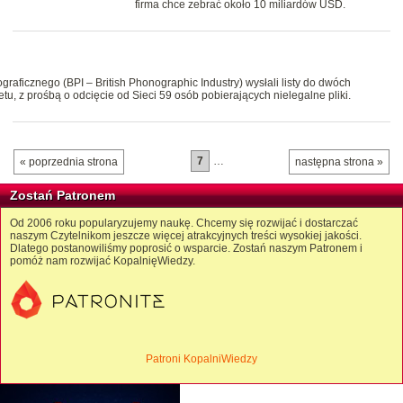
firma chce zebrać około 10 miliardów USD.
raficznego (BPI – British Phonographic Industry) wysłali listy do dwóch
, z prośbą o odcięcie od Sieci 59 osób pobierających nielegalne pliki.
7
…
« poprzednia strona
następna strona »
Zostań Patronem
Od 2006 roku popularyzujemy naukę. Chcemy się rozwijać i dostarczać
naszym Czytelnikom jeszcze więcej atrakcyjnych treści wysokiej jakości.
Dlatego postanowiliśmy poprosić o wsparcie. Zostań naszym Patronem i
pomóż nam rozwijać KopalnięWiedzy.
Patroni KopalniWiedzy