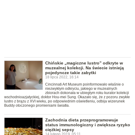
Chińskie „magiczne lustro” odkryte w
muzealnej kolekcji. Na świecie istnieją
pojedyncze takie zabytki
18 lipca 2022, 16:14
Cincinnati Art Museum poinformowało właśnie o
niezwykłym odkryciu, jakiego w muzealnych
zbiorach dokonała w ubiegłym roku kurator kolekcji
wschodnioazjatyckiej, doktor Hou-mei Sung. Okazało się, że z pozoru zwykłe
lustro z brązu z XVI wieku, po odpowiednim oświetleniu, odbija wizerunek
Buddy otoczonego promieniami światła.
Zachodnia dieta przeprogramowuje
status immunologiczny i zwiększa ryzyko
ciężkiej sepsy
14 lutego 2019, 05:11