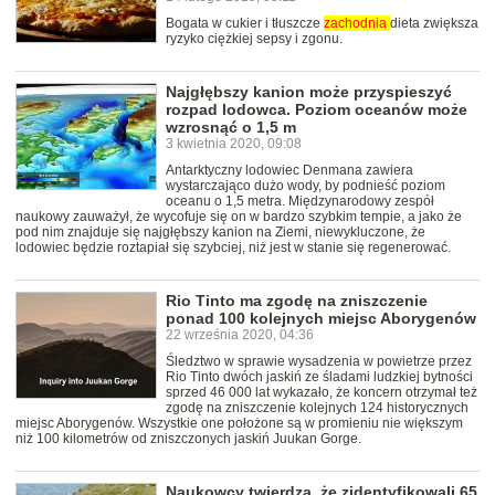
Bogata w cukier i tłuszcze
zachodnia
dieta zwiększa
ryzyko ciężkiej sepsy i zgonu.
Najgłębszy kanion może przyspieszyć
rozpad lodowca. Poziom oceanów może
wzrosnąć o 1,5 m
3 kwietnia 2020, 09:08
Antarktyczny lodowiec Denmana zawiera
wystarczająco dużo wody, by podnieść poziom
oceanu o 1,5 metra. Międzynarodowy zespół
naukowy zauważył, że wycofuje się on w bardzo szybkim tempie, a jako że
pod nim znajduje się najgłębszy kanion na Ziemi, niewykluczone, że
lodowiec będzie roztapiał się szybciej, niż jest w stanie się regenerować.
Rio Tinto ma zgodę na zniszczenie
ponad 100 kolejnych miejsc Aborygenów
22 września 2020, 04:36
Śledztwo w sprawie wysadzenia w powietrze przez
Rio Tinto dwóch jaskiń ze śladami ludzkiej bytności
sprzed 46 000 lat wykazało, że koncern otrzymał też
zgodę na zniszczenie kolejnych 124 historycznych
miejsc Aborygenów. Wszystkie one położone są w promieniu nie większym
niż 100 kilometrów od zniszczonych jaskiń Juukan Gorge.
Naukowcy twierdzą, że zidentyfikowali 65