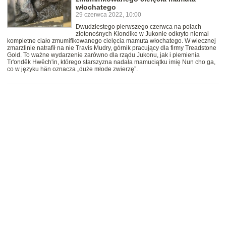
włochatego
29 czerwca 2022, 10:00
Dwudziestego pierwszego czerwca na polach
złotonośnych Klondike w Jukonie odkryto niemal
kompletne ciało zmumifikowanego cielęcia mamuta włochatego. W wiecznej
zmarzlinie natrafił na nie Travis Mudry, górnik pracujący dla firmy Treadstone
Gold. To ważne wydarzenie zarówno dla rządu Jukonu, jak i plemienia
Tr'ondëk Hwëch'in, którego starszyzna nadała mamuciątku imię Nun cho ga,
co w języku hän oznacza „duże młode zwierzę”.