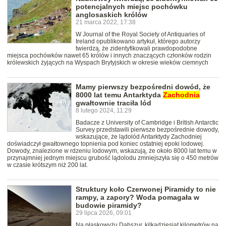
potencjalnych miejsc pochówku
anglosaskich królów
21 marca 2022, 17:38
W Journal of the Royal Society of Antiquaries of
Ireland opublikowano artykuł, którego autorzy
twierdzą, że zidentyfikowali prawdopodobne
miejsca pochówków nawet 65 królów i innych znaczących członków rodzin
królewskich żyjących na Wyspach Brytyjskich w okresie wieków ciemnych
Mamy pierwszy bezpośredni dowód, że
8000 lat temu Antarktyda
Zachodnia
gwałtownie traciła lód
8 lutego 2024, 11:29
Badacze z University of Cambridge i British Antarctic
Survey przedstawili pierwsze bezpośrednie dowody,
wskazujące, że lądolód Antarktydy Zachodniej
doświadczył gwałtownego topnienia pod koniec ostatniej epoki lodowej.
Dowody, znalezione w rdzeniu lodowym, wskazują, że około 8000 lat temu w
przynajmniej jednym miejscu grubość lądolodu zmniejszyła się o 450 metrów
w czasie krótszym niż 200 lat.
Struktury koło Czerwonej Piramidy to nie
rampy, a zapory? Woda pomagała w
budowie piramidy?
29 lipca 2026, 09:01
Na płaskowyżu Dahszur, kilkadziesiąt kilometrów na