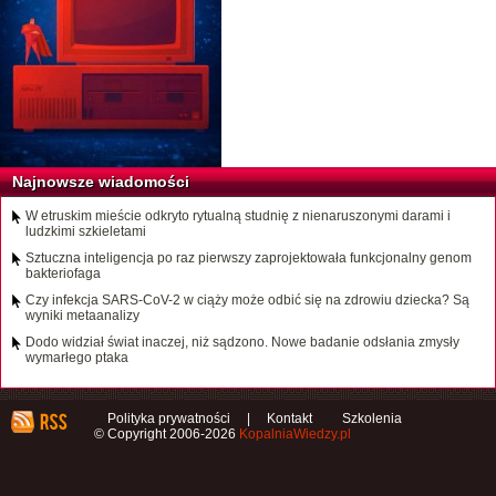
Najnowsze wiadomości
W etruskim mieście odkryto rytualną studnię z nienaruszonymi darami i
ludzkimi szkieletami
Sztuczna inteligencja po raz pierwszy zaprojektowała funkcjonalny genom
bakteriofaga
Czy infekcja SARS-CoV-2 w ciąży może odbić się na zdrowiu dziecka? Są
wyniki metaanalizy
Dodo widział świat inaczej, niż sądzono. Nowe badanie odsłania zmysły
wymarłego ptaka
Polityka prywatności
|
Kontakt
Szkolenia
© Copyright 2006-2026
KopalniaWiedzy.pl