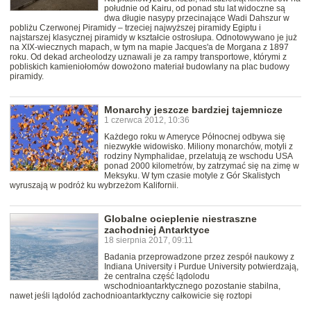
południe od Kairu, od ponad stu lat widoczne są
dwa długie nasypy przecinające Wadi Dahszur w
pobliżu Czerwonej Piramidy – trzeciej najwyższej piramidy Egiptu i
najstarszej klasycznej piramidy w kształcie ostrosłupa. Odnotowywano je już
na XIX-wiecznych mapach, w tym na mapie Jacques'a de Morgana z 1897
roku. Od dekad archeolodzy uznawali je za rampy transportowe, którymi z
pobliskich kamieniołomów dowożono materiał budowlany na plac budowy
piramidy.
Monarchy jeszcze bardziej tajemnicze
1 czerwca 2012, 10:36
Każdego roku w Ameryce Północnej odbywa się
niezwykłe widowisko. Miliony monarchów, motyli z
rodziny Nymphalidae, przelatują ze wschodu USA
ponad 2000 kilometrów, by zatrzymać się na zimę w
Meksyku. W tym czasie motyle z Gór Skalistych
wyruszają w podróż ku wybrzeżom Kalifornii.
Globalne ocieplenie niestraszne
zachodniej Antarktyce
18 sierpnia 2017, 09:11
Badania przeprowadzone przez zespół naukowy z
Indiana University i Purdue University potwierdzają,
że centralna część lądolodu
wschodnioantarktycznego pozostanie stabilna,
nawet jeśli lądolód zachodnioantarktyczny całkowicie się roztopi