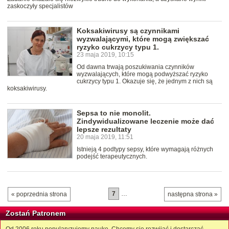
zaskoczyły specjalistów
Koksakiwirusy są czynnikami
wyzwalającymi, które mogą zwiększać
ryzyko cukrzycy typu 1.
23 maja 2019, 10:15
Od dawna trwają poszukiwania czynników
wyzwalających, które mogą podwyższać ryzyko
cukrzycy typu 1. Okazuje się, że jednym z nich są
koksakiwirusy.
Sepsa to nie monolit.
Zindywidualizowane leczenie może dać
lepsze rezultaty
20 maja 2019, 11:51
Istnieją 4 podtypy sepsy, które wymagają różnych
podejść terapeutycznych.
7
…
« poprzednia strona
następna strona »
Zostań Patronem