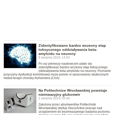
Zidentyfikowano bardzo wczesny etap
toksycznego oddziaływania beta-
amyloidu na neurony
9 sierpnia 2019, 14:53
Po raz pierwszy naukowcom udało się
zidentyfikować bardzo wczesny etap toksycznego
oddziaływania beta-amyloidu na neurony. Poznanie
przyczyny dysfunkcji komórkowej może pomóc w opracowaniu skutecznych
metod terapii choroby Alzheimera (ChA).
Na Politechnice Wrocławskiej powstaje
nieinwazyjny glukometr
2 sierpnia 2019, 05:44
Założony przez absolwentów Politechniki
Wrocławskiej startup GlucoActive pracuje nad
urządzeniem do bezinwazyjnego badania poziomu