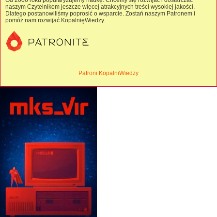
Od 2006 roku popularyzujemy naukę. Chcemy się rozwijać i dostarczać
naszym Czytelnikom jeszcze więcej atrakcyjnych treści wysokiej jakości.
Dlatego postanowiliśmy poprosić o wsparcie. Zostań naszym Patronem i
pomóż nam rozwijać KopalnięWiedzy.
Patroni KopalniWiedzy