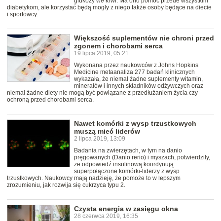
glukozy we krwi. Ma ono pomóc przede wszystkim
diabetykom, ale korzystać będą mogły z niego także osoby będące na diecie
i sportowcy.
Większość suplementów nie chroni przed
zgonem i chorobami serca
19 lipca 2019, 05:21
Wykonana przez naukowców z Johns Hopkins
Medicine metaanaliza 277 badań klinicznych
wykazała, że niemal żadne suplementy witamin,
minerałów i innych składników odżywczych oraz
niemal żadne diety nie mogą być powiązane z przedłużaniem życia czy
ochroną przed chorobami serca.
Nawet komórki z wysp trzustkowych
muszą mieć liderów
2 lipca 2019, 13:09
Badania na zwierzętach, w tym na danio
pręgowanych (Danio rerio) i myszach, potwierdziły,
że odpowiedź insulinową koordynują
superpołączone komórki-liderzy z wysp
trzustkowych. Naukowcy mają nadzieję, że pomoże to w lepszym
zrozumieniu, jak rozwija się cukrzyca typu 2.
Czysta energia w zasięgu okna
28 czerwca 2019, 16:35