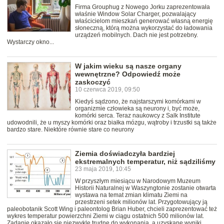
Firma Grouphug z Nowego Jorku zaprezentowała
właśnie Window Solar Charger, pozwalający
właścicielom mieszkań generować własną energię
słoneczną, którą można wykorzystać do ładowania
urządzeń mobilnych. Dach nie jest potrzebny.
Wystarczy okno...
W jakim wieku są nasze organy
wewnętrzne? Odpowiedź może
zaskoczyć
10 czerwca 2019, 09:50
Kiedyś sądzono, że najstarszymi komórkami w
organizmie człowieka są neurony i, być może,
komórki serca. Teraz naukowcy z Salk Institute
udowodnili, że u myszy komórki oraz białka mózgu, wątroby i trzustki są także
bardzo stare. Niektóre równie stare co neurony
Ziemia doświadczyła bardziej
ekstremalnych temperatur, niż sądziliśmy
23 maja 2019, 10:45
W przyszłym miesiącu w Narodowym Muzeum
Historii Naturalnej w Waszyngtonie zostanie otwarta
wystawa na temat zmian klimatu Ziemi na
przestrzeni setek milionów lat. Przygotowujący ją
paleobotanik Scott Wing i paleontolog Brian Huber, chcieli zaprezentować też
wykres temperatur powierzchni Ziemi w ciągu ostatnich 500 milionów lat.
Zadanie okazało się niezwykle trudne do wykonania, a uzyskane wyniki