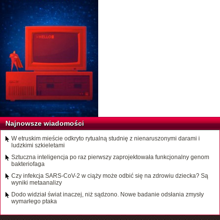
Najnowsze wiadomości
W etruskim mieście odkryto rytualną studnię z nienaruszonymi darami i
ludzkimi szkieletami
Sztuczna inteligencja po raz pierwszy zaprojektowała funkcjonalny genom
bakteriofaga
Czy infekcja SARS-CoV-2 w ciąży może odbić się na zdrowiu dziecka? Są
wyniki metaanalizy
Dodo widział świat inaczej, niż sądzono. Nowe badanie odsłania zmysły
wymarłego ptaka