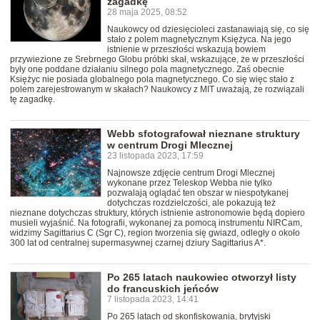
zagadkę
28 maja 2025, 08:52
Naukowcy od dziesięcioleci zastanawiają się, co się
stało z polem magnetycznym Księżyca. Na jego
istnienie w przeszłości wskazują bowiem
przywiezione ze Srebrnego Globu próbki skał, wskazujące, że w przeszłości
były one poddane działaniu silnego pola magnetycznego. Zaś obecnie
Księżyc nie posiada globalnego pola magnetycznego. Co się więc stało z
polem zarejestrowanym w skałach? Naukowcy z MIT uważają, że rozwiązali
tę zagadkę.
Webb sfotografował nieznane struktury
w centrum Drogi Mlecznej
23 listopada 2023, 17:59
Najnowsze zdjęcie centrum Drogi Mlecznej
wykonane przez Teleskop Webba nie tylko
pozwalają oglądać ten obszar w niespotykanej
dotychczas rozdzielczości, ale pokazują też
nieznane dotychczas struktury, których istnienie astronomowie będą dopiero
musieli wyjaśnić. Na fotografii, wykonanej za pomocą instrumentu NIRCam,
widzimy Sagittarius C (Sgr C), region tworzenia się gwiazd, odległy o około
300 lat od centralnej supermasywnej czarnej dziury Sagittarius A*.
Po 265 latach naukowiec otworzył listy
do francuskich jeńców
7 listopada 2023, 14:41
Po 265 latach od skonfiskowania, brytyjski