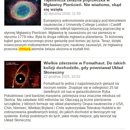
Tajemnicza żelazna poprzeczka w
Mgławicy Pierścień. Nie wiadomo, skąd
się wzięła
20 stycznia 2026, 11:50
Europejscy astronomowie pracujący pod kierunkiem
naukowców z University College London i Cardiff
University odkryli tajemniczą żelazną poprzeczkę w
słynnej Mgławicy Pierścień. Mgławicę tę zauważono po raz pierwszy w
styczniu 1779 roku. Była to druga odkryta mgławica planetarna. To kolorowy
bąbel gazu wyrzuconego przez gwiazdę pod koniec jej życia. Teraz, dzięki
nowoczesnym instrumentom badawczym, naukowy zauważyli, że mgławicę
przecina
chmura
atomów żelaza ułożona w kształt linii.
Wielkie zderzenie w Fomalhaut. Do takich
kolizji dochodziło, gdy powstawał Układ
Słoneczny
22 grudnia 2025, 10:52
Fomalhaut to jedna z najjaśniejszych gwiazd na
nocnym niebie. Znajduje się w odległości 25 lat
świetlnych od nas w gwiazdozbiorze Ryba
Południowa i jest bardziej masywna, jaśniejsza oraz znacznie młodsza od
Słońca. Ma zaledwie 440 milionów lat. Otaczają ją liczne pierścienie
szczątków, z których formuje się układ planetarny. Grupa naukowców z USA,
Chin, Niemiec, Wielkiej Brytanii i Chile wykorzystała Teleskop Hubble'a do
zobrazowania gwałtownych kolizji, do jakich dochodzi w tworzącym się
systemie. Kolizji podobnych do tych, jakie miały miejsce, gdy tworzył się
Układ Słoneczny.