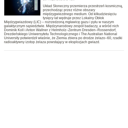
Układ Słoneczny przemierza przestrzeń kosmiczną,
przechodząc przez różne obszary
międzygwiezdnego medium. Od kilkudziesięciu
tysięcy lat wędruje przez Lokalny Obłok
Międzygwiazdowy (LIC) – rozrzedzoną mgławicę gazu i pyłu w naszym
galaktycznym sąsiedztwie. Międzynarodowy zespół badaczy, a wśród nich
Dominik Koll i Anton Wallner z Helmholz–Zentrum Dresden–Rossendorf,
Drezdeńskiego Uniwersytetu Technologicznego i The Australian National
University potwierdził właśnie, że Ziemia zbiera po drodze żelazo–60, rzadki
radioaktywny izotop żelaza powstający w eksplozjach gwiazd.