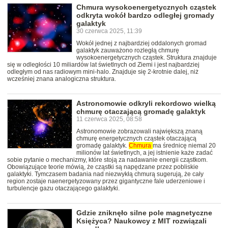
Chmura wysokoenergetycznych cząstek
odkryta wokół bardzo odległej gromady
galaktyk
30 czerwca 2025, 11:39
Wokół jednej z najbardziej oddalonych gromad
galaktyk zauważono rozległą chmurę
wysokoenergetycznych cząstek. Struktura znajduje
się w odległości 10 miliardów lat świetlnych od Ziemi i jest najbardziej
odległym od nas radiowym mini-halo. Znajduje się 2-krotnie dalej, niż
wcześniej znana analogiczna struktura.
Astronomowie odkryli rekordowo wielką
chmurę otaczającą gromadę galaktyk
11 czerwca 2025, 08:58
Astronomowie zobrazowali największą znaną
chmurę energetycznych cząstek otaczającą
gromadę galaktyk.
Chmura
ma średnicę niemal 20
milionów lat świetlnych, a jej istnienie każe zadać
sobie pytanie o mechanizmy, które stoją za nadawanie energii cząstkom.
Obowiązujące teorie mówią, że cząstki są napędzane przez pobliskie
galaktyki. Tymczasem badania nad niezwykłą chmurą sugerują, że cały
region zostaje naenergetyzowany przez gigantyczne fale uderzeniowe i
turbulencje gazu otaczającego galaktyki.
Gdzie zniknęło silne pole magnetyczne
Księżyca? Naukowcy z MIT rozwiązali