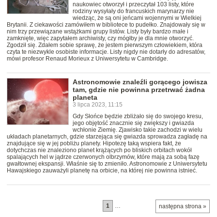
naukowiec otworzył i przeczytał 103 listy, które
rodziny wysyłały do francuskich marynarzy nie
wiedząc, że są oni jeńcami wojennymi w Wielkiej
Brytanii. Z ciekawości zamówiłem w bibliotece to pudełko. Znajdowały się w
nim trzy przewiązane wstążkami grupy listów. Listy były bardzo małe i
zamknięte, więc zapytałem archiwisty, czy mógłby je dla mnie otworzyć.
Zgodził się. Zdałem sobie sprawę, że jestem pierwszym człowiekiem, która
czyta te niezwykle osobiste informacje. Listy nigdy nie dotarły do adresatów,
mówi profesor Renaud Morieux z Uniwersytetu w Cambridge.
Astronomowie znaleźli gorącego jowisza
tam, gdzie nie powinna przetrwać żadna
planeta
3 lipca 2023, 11:15
Gdy Słońce będzie zbliżało się do swojego kresu,
jego objętość znacznie się zwiększy i gwiazda
wchłonie Ziemię. Zjawisko takie zachodzi w wielu
układach planetarnych, gdzie starzejąca się gwiazda sprowadza zagładę na
znajdujące się w jej pobliżu planety. Hipotezę taką wspiera fakt, że
dotychczas nie znaleziono planet krążących po bliskich orbitach wokół
spalających hel w jądrze czerwonych olbrzymów, które mają za sobą fazę
gwałtownej ekspansji. Właśnie się to zmieniło. Astronomowie z Uniwersytetu
Hawajskiego zauważyli planetę na orbicie, na której nie powinna istnieć.
1
…
następna strona »