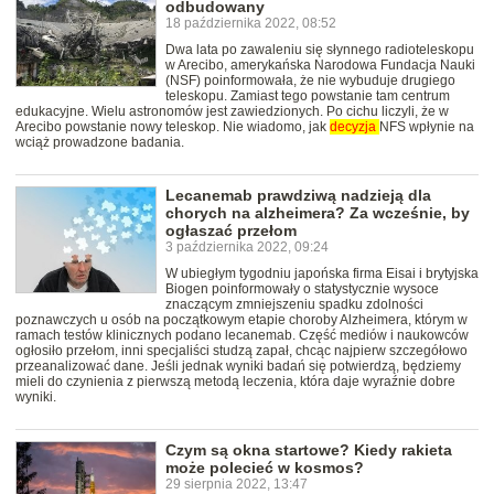
odbudowany
18 października 2022, 08:52
Dwa lata po zawaleniu się słynnego radioteleskopu
w Arecibo, amerykańska Narodowa Fundacja Nauki
(NSF) poinformowała, że nie wybuduje drugiego
teleskopu. Zamiast tego powstanie tam centrum
edukacyjne. Wielu astronomów jest zawiedzionych. Po cichu liczyli, że w
Arecibo powstanie nowy teleskop. Nie wiadomo, jak
decyzja
NFS wpłynie na
wciąż prowadzone badania.
Lecanemab prawdziwą nadzieją dla
chorych na alzheimera? Za wcześnie, by
ogłaszać przełom
3 października 2022, 09:24
W ubiegłym tygodniu japońska firma Eisai i brytyjska
Biogen poinformowały o statystycznie wysoce
znaczącym zmniejszeniu spadku zdolności
poznawczych u osób na początkowym etapie choroby Alzheimera, którym w
ramach testów klinicznych podano lecanemab. Część mediów i naukowców
ogłosiło przełom, inni specjaliści studzą zapał, chcąc najpierw szczegółowo
przeanalizować dane. Jeśli jednak wyniki badań się potwierdzą, będziemy
mieli do czynienia z pierwszą metodą leczenia, która daje wyraźnie dobre
wyniki.
Czym są okna startowe? Kiedy rakieta
może polecieć w kosmos?
29 sierpnia 2022, 13:47