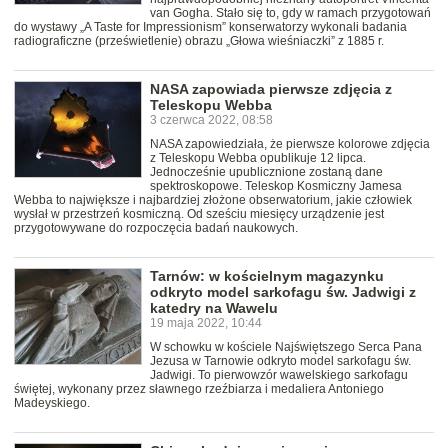
van Gogha. Stało się to, gdy w ramach przygotowań
do wystawy „A Taste for Impressionism” konserwatorzy wykonali badania
radiograficzne (prześwietlenie) obrazu „Głowa wieśniaczki” z 1885 r.
NASA zapowiada pierwsze zdjęcia z
Teleskopu Webba
3 czerwca 2022, 08:58
NASA zapowiedziała, że pierwsze kolorowe zdjęcia
z Teleskopu Webba opublikuje 12 lipca.
Jednocześnie upublicznione zostaną dane
spektroskopowe. Teleskop Kosmiczny Jamesa
Webba to największe i najbardziej złożone obserwatorium, jakie człowiek
wysłał w przestrzeń kosmiczną. Od sześciu miesięcy urządzenie jest
przygotowywane do rozpoczęcia badań naukowych.
Tarnów: w kościelnym magazynku
odkryto model sarkofagu św. Jadwigi z
katedry na Wawelu
19 maja 2022, 10:44
W schowku w kościele Najświętszego Serca Pana
Jezusa w Tarnowie odkryto model sarkofagu św.
Jadwigi. To pierwowzór wawelskiego sarkofagu
świętej, wykonany przez sławnego rzeźbiarza i medaliera Antoniego
Madeyskiego.