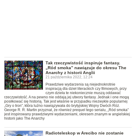
Tak rzeczywistość inspiruje fantasy.
„Ród smoka” nawiązuje do okresu The
Anarchy z historii Anglii
21 października 2022, 12:24
Prawdziwe wydarzenia są niejednokrotnie
inspiracją dla dzieł literackich czy filmowych, przy
czym dzieła te niekoniecznie muszą oddawać
rzeczywistość. A na pewno nie oddają jej utwory fantasy. Jednak i one mogą
posiłkować się historią. Tak jest właśnie w przypadku niezwykle popularnej
„Gry o tron”, która luźno nawiązywała do brytyjskiej Wojny Dwóch Róż.
George R. R. Martin przyznał, że również prequel tego serialu, „Ród smoka”
jest inspirowany prawdziwymi wydarzeniami, okresem znanym w angielskiej
historii jako The Anarchy
Radioteleskop w Arecibo nie zostanie