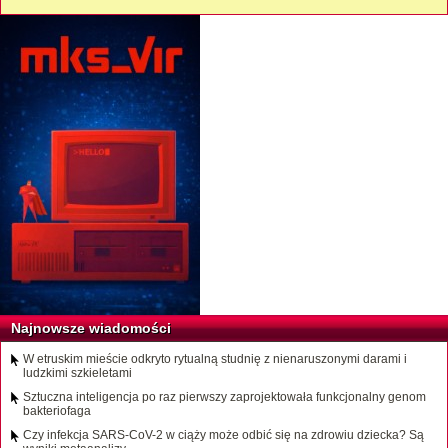
Najnowsze wiadomości
W etruskim mieście odkryto rytualną studnię z nienaruszonymi darami i
ludzkimi szkieletami
Sztuczna inteligencja po raz pierwszy zaprojektowała funkcjonalny genom
bakteriofaga
Czy infekcja SARS-CoV-2 w ciąży może odbić się na zdrowiu dziecka? Są