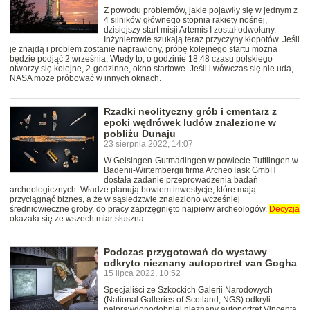
Z powodu problemów, jakie pojawiły się w jednym z
4 silników głównego stopnia rakiety nośnej,
dzisiejszy start misji Artemis I został odwołany.
Inżynierowie szukają teraz przyczyny kłopotów. Jeśli
je znajdą i problem zostanie naprawiony, próbę kolejnego startu można
będzie podjąć 2 września. Wtedy to, o godzinie 18:48 czasu polskiego
otworzy się kolejne, 2-godzinne, okno startowe. Jeśli i wówczas się nie uda,
NASA może próbować w innych oknach.
Rzadki neolityczny grób i cmentarz z
epoki wędrówek ludów znalezione w
pobliżu Dunaju
23 sierpnia 2022, 14:07
W Geisingen-Gutmadingen w powiecie Tuttlingen w
Badenii-Wirtembergii firma ArcheoTask GmbH
dostała zadanie przeprowadzenia badań
archeologicznych. Władze planują bowiem inwestycje, które mają
przyciągnąć biznes, a że w sąsiedztwie znaleziono wcześniej
średniowieczne groby, do pracy zaprzęgnięto najpierw archeologów.
Decyzja
okazała się ze wszech miar słuszna.
Podczas przygotowań do wystawy
odkryto nieznany autoportret van Gogha
15 lipca 2022, 10:52
Specjaliści ze Szkockich Galerii Narodowych
(National Galleries of Scotland, NGS) odkryli
najprawdopodobniej nieznany autoportret Vincenta