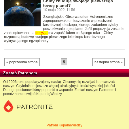
Chiny zbudują swojego pierwszego
łowcę planet?
10 maja 2022, 11:56
Szanghajskie Obserwatorium Astronomiczne
zaproponowało umieszczenie w przestrzeni
kosmicznej teleskopu, którego zadaniem byłoby
poszukiwanie egzoplanet. Jeśli propozycja zostanie
zaakceptowana – a
decyzja
ma zapaść latem bieżącego roku – Chiny
rozpoczną budowę swojego pierwszego teleskopu kosmicznego
wykrywającego egzoplanety.
5
…
« poprzednia strona
następna strona »
Zostań Patronem
Od 2006 roku popularyzujemy naukę. Chcemy się rozwijać i dostarczać
naszym Czytelnikom jeszcze więcej atrakcyjnych treści wysokiej jakości.
Dlatego postanowiliśmy poprosić o wsparcie. Zostań naszym Patronem i
pomóż nam rozwijać KopalnięWiedzy.
Patroni KopalniWiedzy