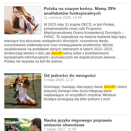
Polska na szarym końcu. Mamy 39%
analfabetów funkcjonalnych
11 czerwca 2026, 14:49
W 2023 roku 31 krajów OECD, w tym Polska,
przeprowadziło nowy cykl Programu
Międzynarodowej Oceny Kompetencji Dorosłych –
PIAAC. To największe na świecie badanie tego typu,
mierzące trzy kluczowe umiejętności dorosłych: rozumienie tekstu,
rozumowanie matematyczne oraz rozwiązywanie problemów. Wyniki,
opublikowane na podstawie danych zebranych w latach 2022–2023,
dostarczają wiedzy o tym, jak
dorośli
radzą sobie z podstawowymi
wyzwaniami informacyjnymi i poznawczymi we współczesnym świecie.
Polska nie wypada na tym tle dobrze.
Od jedności do mnogości
5 maja 2008, 12:37
Oceniając i badając otaczający świat,
dorośli
i dzieci
powyżej ósmego roku życia integrują dane
napływające ze wszystkich zmysłów. Młodsze
brzdące posługują się tylko jednym z nich.
Nauka języka migowego poprawia
widzenie obwodowe
7 lutego 2017, 11:09