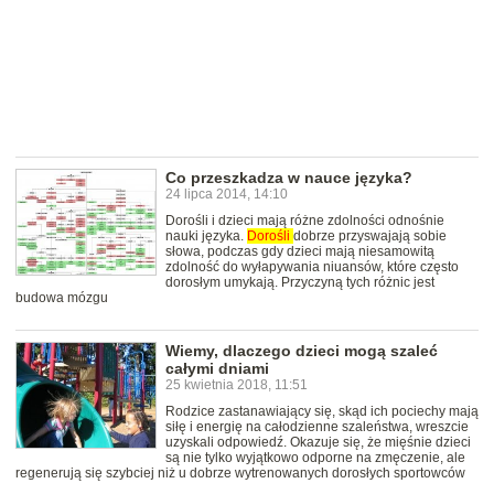
Co przeszkadza w nauce języka?
24 lipca 2014, 14:10
Dorośli i dzieci mają różne zdolności odnośnie
nauki języka.
Dorośli
dobrze przyswajają sobie
słowa, podczas gdy dzieci mają niesamowitą
zdolność do wyłapywania niuansów, które często
dorosłym umykają. Przyczyną tych różnic jest
budowa mózgu
Wiemy, dlaczego dzieci mogą szaleć
całymi dniami
25 kwietnia 2018, 11:51
Rodzice zastanawiający się, skąd ich pociechy mają
siłę i energię na całodzienne szaleństwa, wreszcie
uzyskali odpowiedź. Okazuje się, że mięśnie dzieci
są nie tylko wyjątkowo odporne na zmęczenie, ale
regenerują się szybciej niż u dobrze wytrenowanych dorosłych sportowców