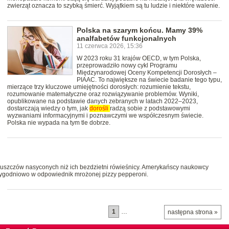
zwierząt oznacza to szybką śmierć. Wyjątkiem są tu ludzie i niektóre walenie.
Polska na szarym końcu. Mamy 39%
analfabetów funkcjonalnych
11 czerwca 2026, 15:36
W 2023 roku 31 krajów OECD, w tym Polska,
przeprowadziło nowy cykl Programu
Międzynarodowej Oceny Kompetencji Dorosłych –
PIAAC. To największe na świecie badanie tego typu,
mierzące trzy kluczowe umiejętności dorosłych: rozumienie tekstu,
rozumowanie matematyczne oraz rozwiązywanie problemów. Wyniki,
opublikowane na podstawie danych zebranych w latach 2022–2023,
dostarczają wiedzy o tym, jak
dorośli
radzą sobie z podstawowymi
wyzwaniami informacyjnymi i poznawczymi we współczesnym świecie.
Polska nie wypada na tym tle dobrze.
tłuszczów nasyconych niż ich bezdzietni rówieśnicy. Amerykańscy naukowcy
ę tygodniowo w odpowiednik mrożonej pizzy pepperoni.
1
…
następna strona »