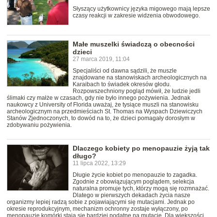
Słyszący użytkownicy języka migowego mają lepsze
czasy reakcji w zakresie widzenia obwodowego.
Małe muszelki świadczą o obecności
dzieci
27 marca 2019, 11:04
Specjaliści od dawna sądzili, że muszle
znajdowane na stanowiskach archeologicznych na
Karaibach to świadek okresów głodu.
Rozpowszechniony pogląd mówił, że ludzie jedli
ślimaki czy małże w czasach, gdy nie było innego pożywienia. Jednak
naukowcy z University of Florida uważaj, że tysiące muszli na stanowisku
archeologicznym na przedmieściach St. Thomas na Wyspach Dziewiczych
Stanów Zjednoczonych, to dowód na to, że dzieci pomagały dorosłym w
zdobywaniu pożywienia.
Dlaczego kobiety po menopauzie żyją tak
długo?
11 lipca 2022, 13:29
Długie życie kobiet po menopauzie to zagadka.
Zgodnie z obowiązującym poglądem, selekcja
naturalna promuje tych, którzy mogą się rozmnażać.
Dlatego w pierwszych dekadach życia nasze
organizmy lepiej radzą sobie z pojawiającymi się mutacjami. Jednak po
okresie reprodukcyjnym, mechanizm ochronny zostaje wyłączony, po
menopauzie komórki stają się bardziej podatne na mutacje. Dla większości