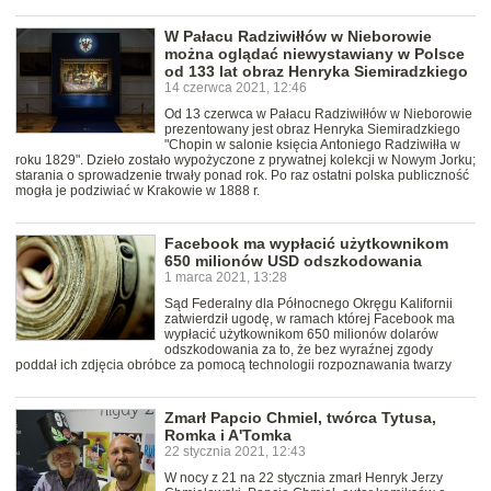
W Pałacu Radziwiłłów w Nieborowie
można oglądać niewystawiany w Polsce
od 133 lat obraz Henryka Siemiradzkiego
14 czerwca 2021, 12:46
Od 13 czerwca w Pałacu Radziwiłłów w Nieborowie
prezentowany jest obraz Henryka Siemiradzkiego
"Chopin w salonie księcia Antoniego Radziwiłła w
roku 1829". Dzieło zostało wypożyczone z prywatnej kolekcji w Nowym Jorku;
starania o sprowadzenie trwały ponad rok. Po raz ostatni polska publiczność
mogła je podziwiać w Krakowie w 1888 r.
Facebook ma wypłacić użytkownikom
650 milionów USD odszkodowania
1 marca 2021, 13:28
Sąd Federalny dla Północnego Okręgu Kalifornii
zatwierdził ugodę, w ramach której Facebook ma
wypłacić użytkownikom 650 milionów dolarów
odszkodowania za to, że bez wyraźnej zgody
poddał ich zdjęcia obróbce za pomocą technologii rozpoznawania twarzy
Zmarł Papcio Chmiel, twórca Tytusa,
Romka i A'Tomka
22 stycznia 2021, 12:43
W nocy z 21 na 22 stycznia zmarł Henryk Jerzy