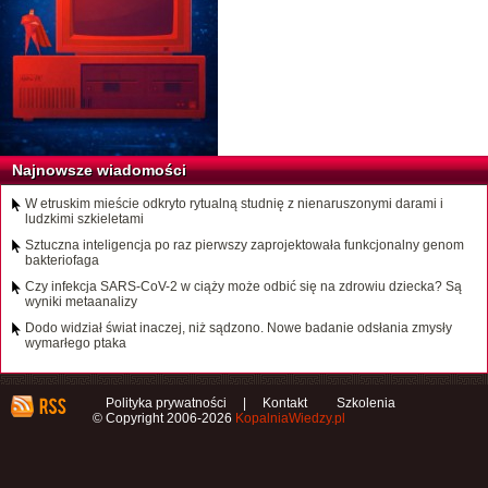
Najnowsze wiadomości
W etruskim mieście odkryto rytualną studnię z nienaruszonymi darami i
ludzkimi szkieletami
Sztuczna inteligencja po raz pierwszy zaprojektowała funkcjonalny genom
bakteriofaga
Czy infekcja SARS-CoV-2 w ciąży może odbić się na zdrowiu dziecka? Są
wyniki metaanalizy
Dodo widział świat inaczej, niż sądzono. Nowe badanie odsłania zmysły
wymarłego ptaka
Polityka prywatności
|
Kontakt
Szkolenia
© Copyright 2006-2026
KopalniaWiedzy.pl