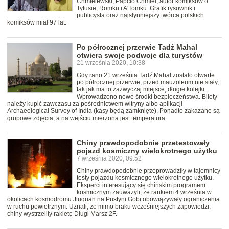
Chmielewski, Papcio Chmiel, autor komiksów o
Tytusie, Romku i A'Tomku. Grafik rysownik i
publicysta oraz najsłynniejszy twórca polskich
komiksów miał 97 lat.
Po półrocznej przerwie Tadź Mahal
otwiera swoje podwoje dla turystów
21 września 2020, 10:38
Gdy rano 21 września Tadź Mahal zostało otwarte
po półrocznej przerwie, przed mauzoleum nie stały,
tak jak ma to zazwyczaj miejsce, długie kolejki.
Wprowadzono nowe środki bezpieczeństwa. Bilety
należy kupić zawczasu za pośrednictwem witryny albo aplikacji
Archaeological Survey of India (kasy będą zamknięte). Ponadto zakazane są
grupowe zdjęcia, a na wejściu mierzona jest temperatura.
Chiny prawdopodobnie przetestowały
pojazd kosmiczny wielokrotnego użytku
7 września 2020, 09:52
Chiny prawdopodobnie przeprowadziły w tajemnicy
testy pojazdu kosmicznego wielokrotnego użytku.
Eksperci interesujący się chińskim programem
kosmicznym zauważyli, że rankiem 4 września w
okolicach kosmodromu Jiuquan na Pustyni Gobi obowiązywały ograniczenia
w ruchu powietrznym. Uznali, że mimo braku wcześniejszych zapowiedzi,
chiny wystrzeliły rakietę Długi Marsz 2F.