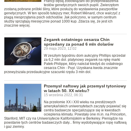
Francji będą zobowiązani do przeprowadzenia
testów genetycznych swoich pupili. Zwierzętom
zostaną pobrane próbki śliny, które posłużą do wystawienia paszportów
genetycznych. W ten sposób tutejszy mer, Robert Ménard, chce walczyć z
plagą niesprzątania psich odchodów. Jak policzono, w samym centrum
służby sprzątają miesięcznie ponad 1000 kup. Zdarza się, że jest ich
znacznie więcej.
Zegarek ostatniego cesarza Chin
sprzedany za ponad 6 mln dolarów
29 maja 2023, 12:02
W zeszłym tygodniu dom aukcyjny Phillips sprzedał
za 6,2 mln dol. platynowy zegarek na rękę marki
Patek-Philippe, który należał kiedyś do ostatniego
cesarza Chin - Puyi. Uzyskana kwota znacznie
przewyższała przedaukcyjne szacunki rzędu 3 mln dol.
Przemysł naftowy jak przemysł tytoniowy
w latach 50. XX wieku?
15 września 2022, 06:31
Na przełomie XX i XXI wieku na prestiżowych
amerykańskich uniwersytetach zaczęły pojawiać się
centra badawcze specjalizujące się w kwestiach
ocieplenia klimatu. Powstały one m.in. na Princeton,
Stanford, MIT czy na Uniwersytecie Kalifornijskim w Berkeley. Pieniądze na
powstanie tych centrów badawczych dały... firmy wydobywające ropę naftową
i gaz ziemny.