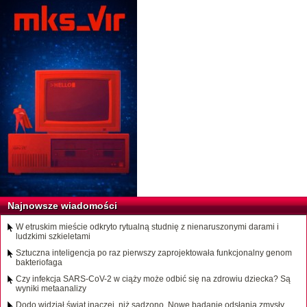
Najnowsze wiadomości
W etruskim mieście odkryto rytualną studnię z nienaruszonymi darami i
ludzkimi szkieletami
Sztuczna inteligencja po raz pierwszy zaprojektowała funkcjonalny genom
bakteriofaga
Czy infekcja SARS-CoV-2 w ciąży może odbić się na zdrowiu dziecka? Są
wyniki metaanalizy
Dodo widział świat inaczej, niż sądzono. Nowe badanie odsłania zmysły