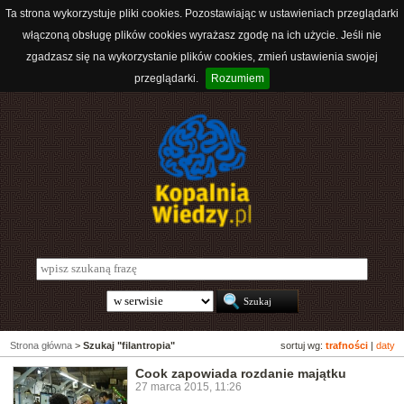
Ta strona wykorzystuje pliki cookies. Pozostawiając w ustawieniach przeglądarki
włączoną obsługę plików cookies wyrażasz zgodę na ich użycie. Jeśli nie
zgadzasz się na wykorzystanie plików cookies, zmień ustawienia swojej
przeglądarki.
Rozumiem
Strona główna
>
Szukaj "filantropia"
sortuj wg:
trafności
|
daty
Cook zapowiada rozdanie majątku
27 marca 2015, 11:26