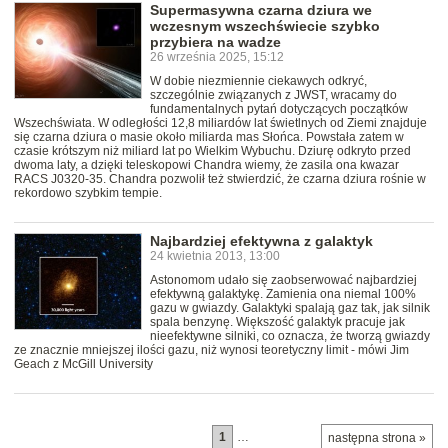
Supermasywna czarna dziura we
wczesnym wszechświecie szybko
przybiera na wadze
26 września 2025, 15:12
W dobie niezmiennie ciekawych odkryć,
szczególnie związanych z JWST, wracamy do
fundamentalnych pytań dotyczących początków
Wszechświata. W odległości 12,8 miliardów lat świetlnych od Ziemi znajduje
się czarna dziura o masie około miliarda mas Słońca. Powstała zatem w
czasie krótszym niż miliard lat po Wielkim Wybuchu. Dziurę odkryto przed
dwoma laty, a dzięki teleskopowi Chandra wiemy, że zasila ona kwazar
RACS J0320-35. Chandra pozwolił też stwierdzić, że czarna dziura rośnie w
rekordowo szybkim tempie.
Najbardziej efektywna z galaktyk
24 kwietnia 2013, 13:00
Astonomom udało się zaobserwować najbardziej
efektywną galaktykę. Zamienia ona niemal 100%
gazu w gwiazdy. Galaktyki spalają gaz tak, jak silnik
spala benzynę. Większość galaktyk pracuje jak
nieefektywne silniki, co oznacza, że tworzą gwiazdy
ze znacznie mniejszej ilości gazu, niż wynosi teoretyczny limit - mówi Jim
Geach z McGill University
1
…
następna strona »