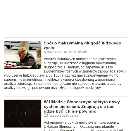
Spór o maksymalną długość ludzkiego
życia
6 października 2016, 09:45
Analiza światowych danych demograficznych
sugeruje, że ludzkość osiągnęła maksymalną
długość życia. Jednak, co zapewne ucieszy
zwolenników różnych wizjonerów zapowiadających
wydłużenie ludzkiego życia do 150 lat czy też nawet zapewnienie Homo
sapiens nieśmiertelności, niektórzy eksperci kwestionują wspomnianą
analizę twierdząc, że dane demograficzne nie są jednoznaczne, a autorzy
analizy nie wzięli pod uwagę przyszłych postępów medycyny.
W Układzie Słonecznym odkryto nowy
system pierścieni. Znajdują się tam,
gdzie być ich nie powinno
13 lutego 2023, 09:39
Astronomowie odkryli nowy system pierścieni w
Układzie Słonecznym. Otaczają one planetę
karłowatą Quaoar i znajdują się znacznie dalej od