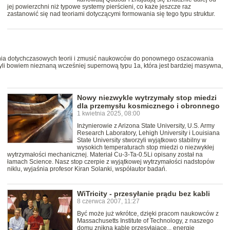
jej powierzchni niż typowe systemy pierścieni, co każe jeszcze raz
zastanowić się nad teoriami dotyczącymi formowania się tego typu struktur.
ia dotychczasowych teorii i zmusić naukowców do ponownego oszacowania
li bowiem nieznaną wcześniej supernową typu 1a, która jest bardziej masywna,
Nowy niezwykle wytrzymały stop miedzi
dla przemysłu kosmicznego i obronnego
1 kwietnia 2025, 08:00
Inżynierowie z Arizona State University, U.S. Army
Research Laboratory, Lehigh University i Louisiana
State University stworzyli wyjątkowo stabilny w
wysokich temperaturach stop miedzi o niezwykłej
wytrzymałości mechanicznej. Materiał Cu-3-Ta-0.5Li opisany został na
łamach Science. Nasz stop czerpie z wyjątkowej wytrzymałości nadstopów
niklu, wyjaśnia profesor Kiran Solanki, współautor badań.
WiTricity - przesyłanie prądu bez kabli
8 czerwca 2007, 11:27
Być może już wkrótce, dzięki pracom naukowców z
Massachusetts Institute of Technology, z naszego
domu znikną kable przesyłające... energię