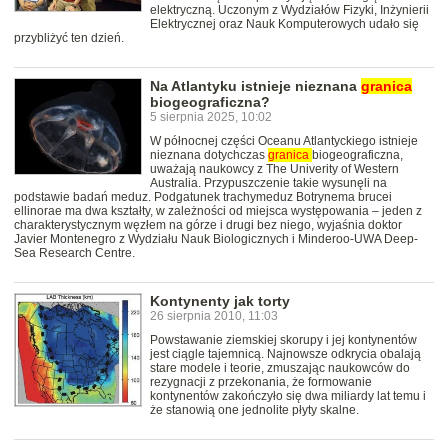
elektryczną. Uczonym z Wydziałów Fizyki, Inżynierii
Elektrycznej oraz Nauk Komputerowych udało się
przybliżyć ten dzień.
Na Atlantyku istnieje nieznana
granica
biogeograficzna?
5 sierpnia 2025, 10:02
W północnej części Oceanu Atlantyckiego istnieje
nieznana dotychczas
granica
biogeograficzna,
uważają naukowcy z The Univerity of Western
Australia. Przypuszczenie takie wysunęli na
podstawie badań meduz. Podgatunek trachymeduz Botrynema brucei
ellinorae ma dwa kształty, w zależności od miejsca występowania – jeden z
charakterystycznym węzłem na górze i drugi bez niego, wyjaśnia doktor
Javier Montenegro z Wydziału Nauk Biologicznych i Minderoo-UWA Deep-
Sea Research Centre.
Kontynenty jak torty
26 sierpnia 2010, 11:03
Powstawanie ziemskiej skorupy i jej kontynentów
jest ciągle tajemnicą. Najnowsze odkrycia obalają
stare modele i teorie, zmuszając naukowców do
rezygnacji z przekonania, że formowanie
kontynentów zakończyło się dwa miliardy lat temu i
że stanowią one jednolite płyty skalne.