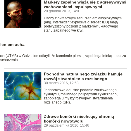
Markery zapalne wiążą się z agresywnymi
zachowaniami impulsywnymi
20 grudnia 2013, 14:01
Osoby z okresowym zaburzeniem eksplozywnym
(ang. intermittent explosive disorder, IED) mają
podwyższony poziom 2 markerów układowego
stanu zapalnego we krwi.
aleniem ucha
nch (UTMB) w Galveston odkryli, że karmienie piersią zapobiega infekcjom uszu
 schorzenia.
Pochodna naturalnego związku hamuje
rozwój stwardnienia rozsianego
30 marca 2016, 12:53
Jednorazowe doustne podanie zmutowanego
cyklotydu, roślinnego polipeptydu cyklicznego,
zapobiega u myszy rozwojowi stwardnienia
rozsianego (SR).
Zdrowe komórki niechcący chronią
komórki nowotworu
29 października 2010, 15:46