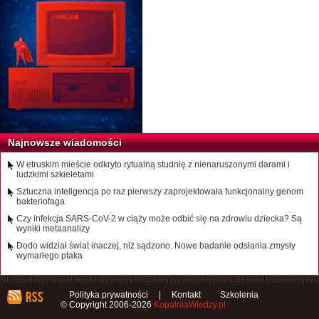
Najnowsze wiadomości
W etruskim mieście odkryto rytualną studnię z nienaruszonymi darami i
ludzkimi szkieletami
Sztuczna inteligencja po raz pierwszy zaprojektowała funkcjonalny genom
bakteriofaga
Czy infekcja SARS-CoV-2 w ciąży może odbić się na zdrowiu dziecka? Są
wyniki metaanalizy
Dodo widział świat inaczej, niż sądzono. Nowe badanie odsłania zmysły
wymarłego ptaka
Polityka prywatności
|
Kontakt
Szkolenia
© Copyright 2006-2026
KopalniaWiedzy.pl