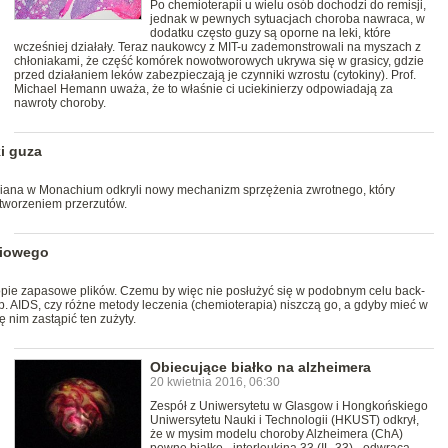
Po chemioterapii u wielu osób dochodzi do remisji,
jednak w pewnych sytuacjach choroba nawraca, w
dodatku często guzy są oporne na leki, które
wcześniej działały. Teraz naukowcy z MIT-u zademonstrowali na myszach z
chłoniakami, że część komórek nowotworowych ukrywa się w grasicy, gdzie
przed działaniem leków zabezpieczają je czynniki wzrostu (cytokiny). Prof.
Michael Hemann uważa, że to właśnie ci uciekinierzy odpowiadają za
nawroty choroby.
i guza
iana w Monachium odkryli nowy mechanizm sprzężenia zwrotnego, który
 tworzeniem przerzutów.
ciowego
opie zapasowe plików. Czemu by więc nie posłużyć się w podobnym celu back-
AIDS, czy różne metody leczenia (chemioterapia) niszczą go, a gdyby mieć w
 nim zastąpić ten zużyty.
Obiecujące białko na alzheimera
20 kwietnia 2016, 06:30
Zespół z Uniwersytetu w Glasgow i Hongkońskiego
Uniwersytetu Nauki i Technologii (HKUST) odkrył,
że w mysim modelu choroby Alzheimera (ChA)