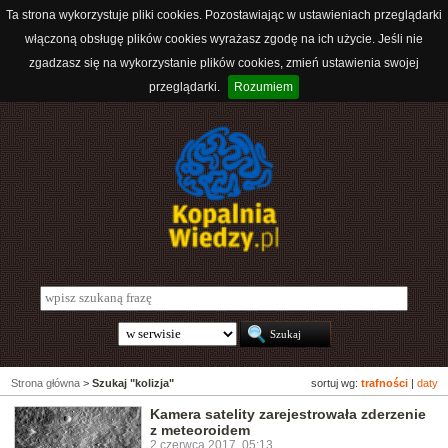
Ta strona wykorzystuje pliki cookies. Pozostawiając w ustawieniach przeglądarki
włączoną obsługę plików cookies wyrażasz zgodę na ich użycie. Jeśli nie
zgadzasz się na wykorzystanie plików cookies, zmień ustawienia swojej
przeglądarki.
Rozumiem
Strona główna
>
Szukaj "kolizja"
sortuj wg:
trafności
|
daty
Kamera satelity zarejestrowała zderzenie
z meteoroidem
2 czerwca 2017, 05:13