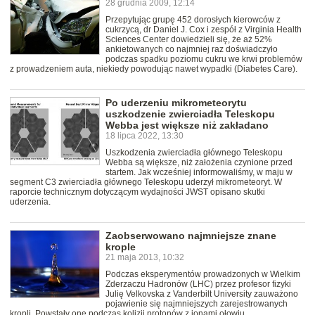
28 grudnia 2009, 12:14
Przepytując grupę 452 dorosłych kierowców z
cukrzycą, dr Daniel J. Cox i zespół z Virginia Health
Sciences Center dowiedzieli się, że aż 52%
ankietowanych co najmniej raz doświadczyło
podczas spadku poziomu cukru we krwi problemów
z prowadzeniem auta, niekiedy powodując nawet wypadki (Diabetes Care).
Po uderzeniu mikrometeorytu
uszkodzenie zwierciadła Teleskopu
Webba jest większe niż zakładano
18 lipca 2022, 13:30
Uszkodzenia zwierciadła głównego Teleskopu
Webba są większe, niż założenia czynione przed
startem. Jak wcześniej informowaliśmy, w maju w
segment C3 zwierciadła głównego Teleskopu uderzył mikrometeoryt. W
raporcie technicznym dotyczącym wydajności JWST opisano skutki
uderzenia.
Zaobserwowano najmniejsze znane
krople
21 maja 2013, 10:32
Podczas eksperymentów prowadzonych w Wielkim
Zderzaczu Hadronów (LHC) przez profesor fizyki
Julię Velkovska z Vanderbilt University zauważono
pojawienie się najmniejszych zarejestrowanych
kropli. Powstały one podczas kolizji protonów z jonami ołowiu