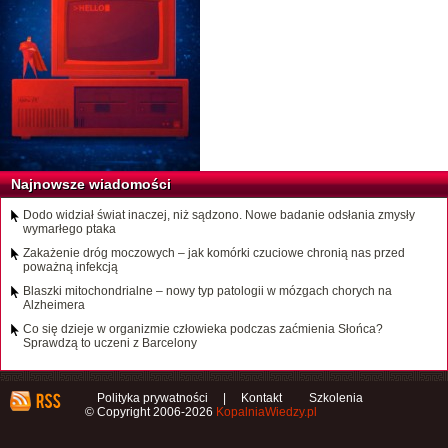
Najnowsze wiadomości
Dodo widział świat inaczej, niż sądzono. Nowe badanie odsłania zmysły
wymarłego ptaka
Zakażenie dróg moczowych – jak komórki czuciowe chronią nas przed
poważną infekcją
Blaszki mitochondrialne – nowy typ patologii w mózgach chorych na
Alzheimera
Co się dzieje w organizmie człowieka podczas zaćmienia Słońca?
Sprawdzą to uczeni z Barcelony
Polityka prywatności
|
Kontakt
Szkolenia
© Copyright 2006-2026
KopalniaWiedzy.pl