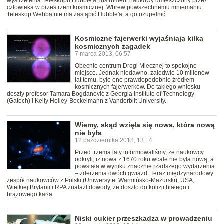
wystrzelenia Teleskopu Hubble'a, instrument naukowy umieszczony przez
człowieka w przestrzeni kosmicznej. Wbrew powszechnemu mniemaniu
Teleskop Webba nie ma zastąpić Hubble'a, a go uzupełnić
Kosmiczne fajerwerki wyjaśniają kilka
kosmicznych zagadek
7 marca 2013, 06:57
Obecnie centrum Drogi Mlecznej to spokojne
miejsce. Jednak niedawno, zaledwie 10 milionów
lat temu, było ono prawdopodobnie źródłem
kosmicznych fajerwerków. Do takiego wniosku
doszły profesor Tamara Bogdanović z Georgia Institute of Technology
(Gatech) i Kelly Holley-Bockelmann z Vanderbilt University.
Wiemy, skąd wzięła się nowa, która nową
nie była
12 października 2018, 13:14
Przed trzema laty informowaliśmy, że naukowcy
odkryli, iż nowa z 1670 roku wcale nie była nową, a
powstała w wyniku znacznie rzadszego wydarzenia
– zderzenia dwóch gwiazd. Teraz międzynarodowy
zespół naukowców z Polski (Uniwersytet Warmińsko-Mazurski), USA,
Wielkiej Brytanii i RPA znalazł dowody, że doszło do kolizji białego i
brązowego karła.
Niski cukier przeszkadza w prowadzeniu