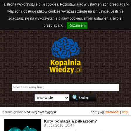
Ta strona wykorzystuje pliki cookies. Pozostawiając w ustawieniach przeglądarki
włączoną obsługę plików cookies wyrażasz zgodę na ich użycie. Jeśli nie
zgadzasz się na wykorzystanie plików cookies, zmień ustawienia swojej
przeglądarki.
Rozumiem
Strona główna
>
Szukaj "kot tygrysi"
sortuj wg:
trafności
|
daty
Koty pomagają piłkarzom?
8 lipca 2010, 10:47