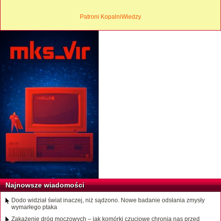
Patroni KopalniWiedzy
Najnowsze wiadomości
Dodo widział świat inaczej, niż sądzono. Nowe badanie odsłania zmysły
wymarłego ptaka
Zakażenie dróg moczowych – jak komórki czuciowe chronią nas przed