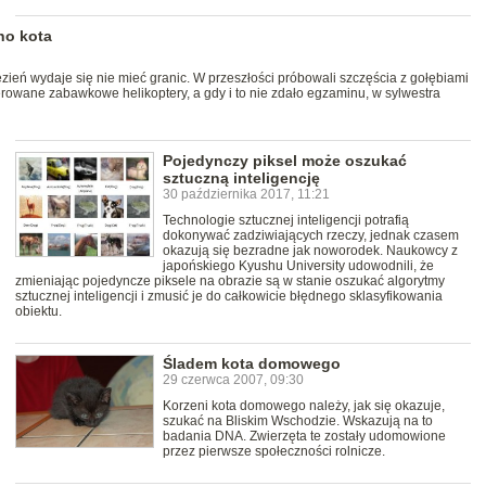
no kota
ień wydaje się nie mieć granic. W przeszłości próbowali szczęścia z gołębiami
rowane zabawkowe helikoptery, a gdy i to nie zdało egzaminu, w sylwestra
Pojedynczy piksel może oszukać
sztuczną inteligencję
30 października 2017, 11:21
Technologie sztucznej inteligencji potrafią
dokonywać zadziwiających rzeczy, jednak czasem
okazują się bezradne jak noworodek. Naukowcy z
japońskiego Kyushu University udowodnili, że
zmieniając pojedyncze piksele na obrazie są w stanie oszukać algorytmy
sztucznej inteligencji i zmusić je do całkowicie błędnego sklasyfikowania
obiektu.
Śladem kota domowego
29 czerwca 2007, 09:30
Korzeni kota domowego należy, jak się okazuje,
szukać na Bliskim Wschodzie. Wskazują na to
badania DNA. Zwierzęta te zostały udomowione
przez pierwsze społeczności rolnicze.