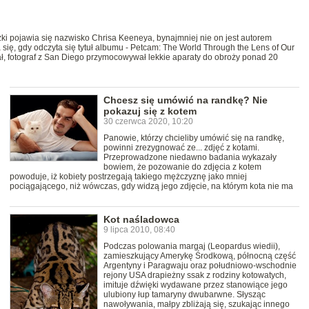
ki pojawia się nazwisko Chrisa Keeneya, bynajmniej nie on jest autorem
 się, gdy odczyta się tytuł albumu - Petcam: The World Through the Lens of Our
ł, fotograf z San Diego przymocowywał lekkie aparaty do obroży ponad 20
Chcesz się umówić na randkę? Nie
pokazuj się z kotem
30 czerwca 2020, 10:20
Panowie, którzy chcieliby umówić się na randkę,
powinni zrezygnować ze... zdjęć z kotami.
Przeprowadzone niedawno badania wykazały
bowiem, że pozowanie do zdjęcia z kotem
powoduje, iż kobiety postrzegają takiego mężczyznę jako mniej
pociągającego, niż wówczas, gdy widzą jego zdjęcie, na którym kota nie ma
Kot naśladowca
9 lipca 2010, 08:40
Podczas polowania margaj (Leopardus wiedii),
zamieszkujący Amerykę Środkową, północną część
Argentyny i Paragwaju oraz południowo-wschodnie
rejony USA drapieżny ssak z rodziny kotowatych,
imituje dźwięki wydawane przez stanowiące jego
ulubiony łup tamaryny dwubarwne. Słysząc
nawoływania, małpy zbliżają się, szukając innego