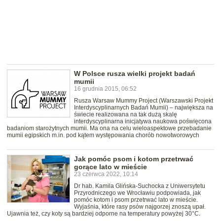
W Polsce rusza wielki projekt badań
mumii
16 grudnia 2015, 06:52
Rusza Warsaw Mummy Project (Warszawski Projekt
Interdyscyplinarnych Badań Mumii) – największa na
świecie realizowana na tak dużą skalę
interdyscyplinarna inicjatywa naukowa poświęcona
badaniom starożytnych mumii. Ma ona na celu wieloaspektowe przebadanie
mumii egipskich m.in. pod kątem występowania chorób nowotworowych
Jak pomóc psom i kotom przetrwać
gorące lato w mieście
23 czerwca 2022, 10:14
Dr hab. Kamila Glińska-Suchocka z Uniwersytetu
Przyrodniczego we Wrocławiu podpowiada, jak
pomóc kotom i psom przetrwać lato w mieście.
Wyjaśnia, które rasy psów najgorzej znoszą upał.
Ujawnia też, czy koty są bardziej odporne na temperatury powyżej 30°C.