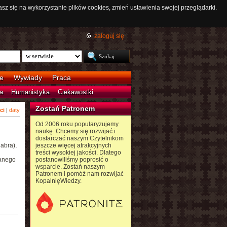
asz się na wykorzystanie plików cookies, zmień ustawienia swojej przeglądarki.
zaloguj się
e
Wywiady
Praca
a
Humanistyka
Ciekawostki
Zostań Patronem
ci
|
daty
Od 2006 roku popularyzujemy
naukę. Chcemy się rozwijać i
dostarczać naszym Czytelnikom
labra),
jeszcze więcej atrakcyjnych
treści wysokiej jakości. Dlatego
wanego
postanowiliśmy poprosić o
wsparcie. Zostań naszym
Patronem i pomóż nam rozwijać
KopalnięWiedzy.