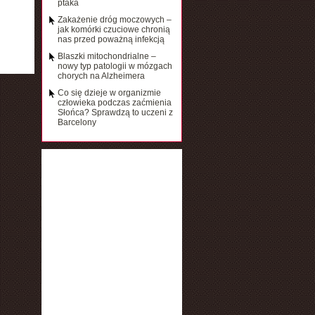
ptaka
Zakażenie dróg moczowych –
jak komórki czuciowe chronią
nas przed poważną infekcją
Blaszki mitochondrialne –
nowy typ patologii w mózgach
chorych na Alzheimera
Co się dzieje w organizmie
człowieka podczas zaćmienia
Słońca? Sprawdzą to uczeni z
Barcelony