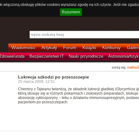
ki włączoną obsługę plików cookies wyrażasz zgodę na ich użycie. Jeśli nie zgadz
Rozumiem
Wiadomości
Artykuły
Forum
Książki
Konkursy
Galeri
Zdrowie/uroda
Bezpieczeństwo IT
Nauki przyrodnicze
Astronomia/fizyk
sortuj wg:
trafnoś
Lukrecja szkodzi po przeszczepie
25 marca 2009, 12:51
Chemicy z Tajwanu twierdzą, że składnik lukrecji gładkiej (Glycyrrhiza g
którą stosuje się w różnych pokarmach i ziołowych preparatach, blokuje
absorpcję cyklosporyny – leku o działaniu immunosupresyjnym, poda
pacjentom po przeszczepach.