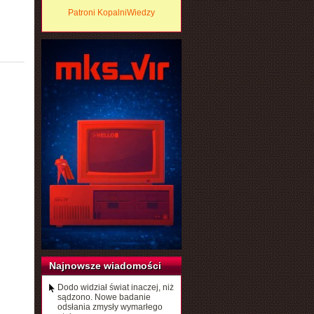
Patroni KopalniWiedzy
Najnowsze wiadomości
Dodo widział świat inaczej, niż
sądzono. Nowe badanie
odsłania zmysły wymarłego