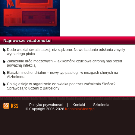
Najnowsze wiadomości
Dodo widział świat inaczej, niż sądzono. Nowe badanie odsłania zmysły
wymarłego ptaka
Zakażenie dróg moczowych – jak komórki czuciowe chronią nas przed
poważną infekcją
Blaszki mitochondrialne – nowy typ patologii w mózgach chorych na
Alzheimera
Co się dzieje w organizmie człowieka podczas zaćmienia Słońca?
Sprawdzą to uczeni z Barcelony
Polityka prywatności
|
Kontakt
Szkolenia
© Copyright 2006-2026
KopalniaWiedzy.pl