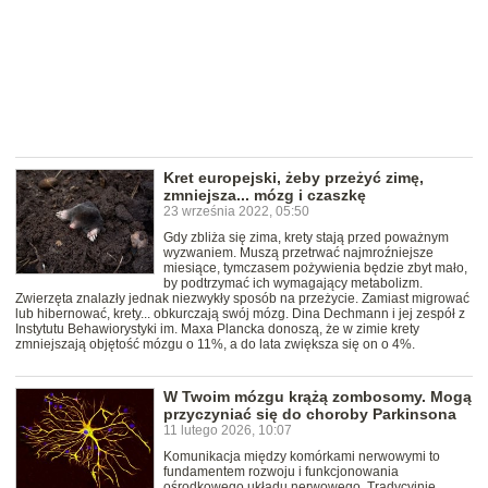
Kret europejski, żeby przeżyć zimę,
zmniejsza... mózg i czaszkę
23 września 2022, 05:50
Gdy zbliża się zima, krety stają przed poważnym
wyzwaniem. Muszą przetrwać najmroźniejsze
miesiące, tymczasem pożywienia będzie zbyt mało,
by podtrzymać ich wymagający metabolizm.
Zwierzęta znalazły jednak niezwykły sposób na przeżycie. Zamiast migrować
lub hibernować, krety... obkurczają swój mózg. Dina Dechmann i jej zespół z
Instytutu Behawiorystyki im. Maxa Plancka donoszą, że w zimie krety
zmniejszają objętość mózgu o 11%, a do lata zwiększa się on o 4%.
W Twoim mózgu krążą zombosomy. Mogą
przyczyniać się do choroby Parkinsona
11 lutego 2026, 10:07
Komunikacja między komórkami nerwowymi to
fundamentem rozwoju i funkcjonowania
ośrodkowego układu nerwowego. Tradycyjnie