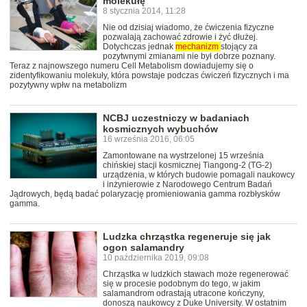
molekułę
8 stycznia 2014, 11:28
Nie od dzisiaj wiadomo, że ćwiczenia fizyczne
pozwalają zachować zdrowie i żyć dłużej.
Dotychczas jednak
mechanizm
stojący za
pozytwnymi zmianami nie był dobrze poznany.
Teraz z najnowszego numeru Cell Metabolism dowiadujemy się o
zidentyfikowaniu molekuły, która powstaje podczas ćwiczeń fizycznych i ma
pozytywny wpłw na metabolizm
NCBJ uczestniczy w badaniach
kosmicznych wybuchów
16 września 2016, 06:05
Zamontowane na wystrzelonej 15 września
chińskiej stacji kosmicznej Tiangong-2 (TG-2)
urządzenia, w których budowie pomagali naukowcy
i inżynierowie z Narodowego Centrum Badań
Jądrowych, będą badać polaryzację promieniowania gamma rozbłysków
gamma.
Ludzka chrząstka regeneruje się jak
ogon salamandry
10 października 2019, 09:08
Chrząstka w ludzkich stawach może regenerować
się w procesie podobnym do tego, w jakim
salamandrom odrastają utracone kończyny,
donoszą naukowcy z Duke University. W ostatnim