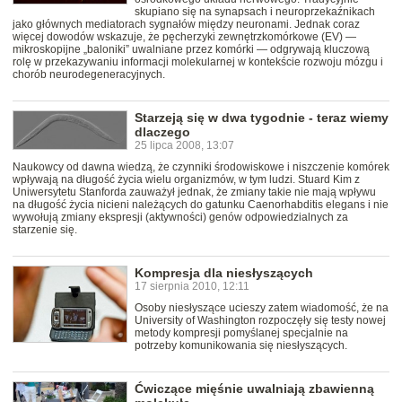
skupiano się na synapsach i neuroprzekaźnikach
jako głównych mediatorach sygnałów między neuronami. Jednak coraz
więcej dowodów wskazuje, że pęcherzyki zewnętrzkomórkowe (EV) —
mikroskopijne „baloniki” uwalniane przez komórki — odgrywają kluczową
rolę w przekazywaniu informacji molekularnej w kontekście rozwoju mózgu i
chorób neurodegeneracyjnych.
Starzeją się w dwa tygodnie - teraz wiemy
dlaczego
25 lipca 2008, 13:07
Naukowcy od dawna wiedzą, że czynniki środowiskowe i niszczenie komórek
wpływają na długość życia wielu organizmów, w tym ludzi. Stuard Kim z
Uniwersytetu Stanforda zauważył jednak, że zmiany takie nie mają wpływu
na długość życia nicieni należących do gatunku Caenorhabditis elegans i nie
wywołują zmiany ekspresji (aktywności) genów odpowiedzialnych za
starzenie się.
Kompresja dla niesłyszących
17 sierpnia 2010, 12:11
Osoby niesłyszące ucieszy zatem wiadomość, że na
University of Washington rozpoczęły się testy nowej
metody kompresji pomyślanej specjalnie na
potrzeby komunikowania się niesłyszących.
Ćwiczące mięśnie uwalniają zbawienną