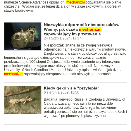
numerze Science Advances opisali oni
mechanizm
odtwarzania się tkanki
chrzęstnej. Wydaje się, że lepiej działa on w stawie skokowym, a gorzej w
stawie biodrowym
Niezwykła odporność niesporczaków.
Wiemy, jak działa
mechanizm
zapewniający im przetrwanie
24 stycznia 2024, 11:37
Niesporczaki znane są ze swojej niezwykłej
odporności na niekorzystne warunki środowiskowe.
Dzięki wejściu w stan kryptobiozy potrafią przetrwać
temperatury sięgające dziesiątków stopni poniżej zera, znacznie
przekraczające 100 stopni Celsjusza, olbrzymie ciśnienie czy intensywne
promieniowanie jonizujące oraz olbrzymie stężenie soli. Naukowcy z
University of North Carolina i Marshall University opisali właśnie, jak działa
mechanizm
zapewniający niesporczakom tak niezwykłą odporność.
Kiedy gekon się "przylepia"
6 sierpnia 2009, 11:56
Badania Tony'ego Russella, zoologa z University of
Calgary, rzucają nieco światła na niezwykłe
właściwości gekonów. Zwierzęta te, jak wiemy,
potrafią poruszać się po najróżniejszych podłożach i
wędrować po pionowych płaszczyznach.