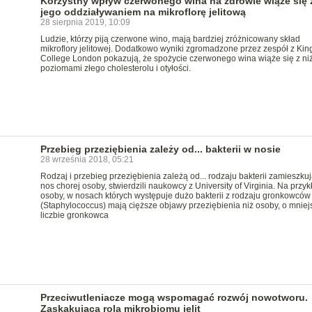
Korzystny wpływ czerwonego wina na zdrowie wiąże się 
jego oddziaływaniem na mikroflorę jelitową
28 sierpnia 2019, 10:09
Ludzie, którzy piją czerwone wino, mają bardziej zróżnicowany skład
mikroflory jelitowej. Dodatkowo wyniki zgromadzone przez zespół z King
College London pokazują, że spożycie czerwonego wina wiąże się z ni
poziomami złego cholesterolu i otyłości.
Przebieg przeziębienia zależy od... bakterii w nosie
28 września 2018, 05:21
Rodzaj i przebieg przeziębienia zależą od... rodzaju bakterii zamieszku
nos chorej osoby, stwierdzili naukowcy z University of Virginia. Na przyk
osoby, w nosach których występuje dużo bakterii z rodzaju gronkowców
(Staphylococcus) mają cięższe objawy przeziębienia niż osoby, o mniej
liczbie gronkowca
Przeciwutleniacze mogą wspomagać rozwój nowotworu.
Zaskakująca rola mikrobiomu jelit