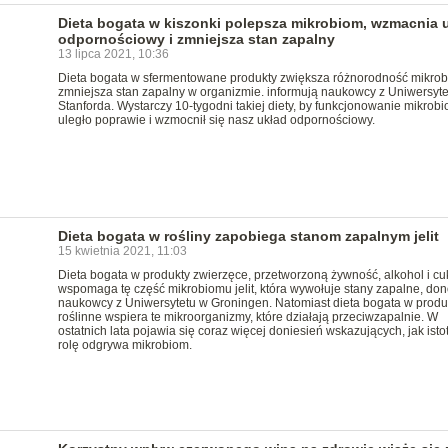
Dieta bogata w kiszonki polepsza mikrobiom, wzmacnia 
odpornościowy i zmniejsza stan zapalny
13 lipca 2021, 10:36
Dieta bogata w sfermentowane produkty zwiększa różnorodność mikrob
zmniejsza stan zapalny w organizmie. informują naukowcy z Uniwersyte
Stanforda. Wystarczy 10-tygodni takiej diety, by funkcjonowanie mikrob
uległo poprawie i wzmocnił się nasz układ odpornościowy.
Dieta bogata w rośliny zapobiega stanom zapalnym jelit
15 kwietnia 2021, 11:03
Dieta bogata w produkty zwierzęce, przetworzoną żywność, alkohol i cu
wspomaga tę część mikrobiomu jelit, która wywołuje stany zapalne, do
naukowcy z Uniwersytetu w Groningen. Natomiast dieta bogata w produ
roślinne wspiera te mikroorganizmy, które działają przeciwzapalnie. W
ostatnich lata pojawia się coraz więcej doniesień wskazujących, jak isto
rolę odgrywa mikrobiom.