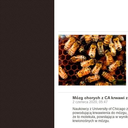
Mózg chorych z CA krwawi z
2 czerwca 2020, 05:47
Naukowcy z University of Chicago 
powodującą krwawienia do mózgu, róż
że to molekuła, powstająca w wyni
krwionośnych w mózgu.