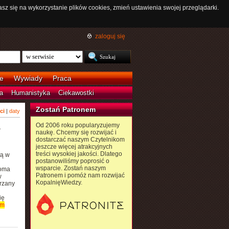
asz się na wykorzystanie plików cookies, zmień ustawienia swojej przeglądarki.
zaloguj się
e
Wywiady
Praca
a
Humanistyka
Ciekawostki
Zostań Patronem
ci
|
daty
Od 2006 roku popularyzujemy
a
naukę. Chcemy się rozwijać i
dostarczać naszym Czytelnikom
jeszcze więcej atrakcyjnych
treści wysokiej jakości. Dlatego
tą w
postanowiliśmy poprosić o
wsparcie. Zostań naszym
homa
Patronem i pomóż nam rozwijać
w
KopalnięWiedzy.
rzany
ię
om