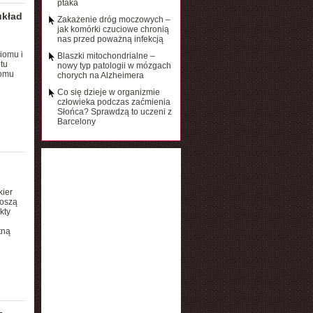
ptaka
układ
Zakażenie dróg moczowych –
jak komórki czuciowe chronią
nas przed poważną infekcją
iomu i
Blaszki mitochondrialne –
tu
nowy typ patologii w mózgach
iomu
chorych na Alzheimera
Co się dzieje w organizmie
człowieka podczas zaćmienia
Słońca? Sprawdzą to uczeni z
Barcelony
kier
noszą
kty
tną