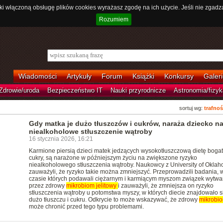
ki włączoną obsługę plików cookies wyrażasz zgodę na ich użycie. Jeśli nie zgadz
Rozumiem
Wiadomości
Artykuły
Forum
Książki
Konkursy
Galeri
Zdrowie/uroda
Bezpieczeństwo IT
Nauki przyrodnicze
Astronomia/fizyk
sortuj wg:
trafnoś
Gdy matka je dużo tłuszczów i cukrów, naraża dziecko n
niealkoholowe stłuszczenie wątroby
16 stycznia 2026, 16:21
Karmione piersią dzieci matek jedzących wysokotłuszczową dietę boga
cukry, są narażone w późniejszym życiu na zwiększone ryzyko
niealkoholowego stłuszczenia wątroby. Naukowcy z University of Okla
zauważyli, że ryzyko takie można zmniejszyć. Przeprowadzili badania, 
czasie których podawali ciężarnym i karmiącym myszom związek wytwa
przez zdrowy
mikrobiom
jelitowy
i zauważyli, że zmniejsza on ryzyko
stłuszczenia wątroby u potomstwa myszy, w których diecie znajdowało s
dużo tłuszczu i cukru. Odkrycie to może wskazywać, że zdrowy
mikrobi
może chronić przed tego typu problemami.