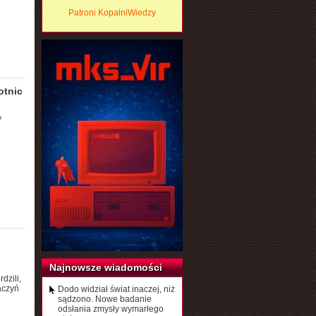
Patroni KopalniWiedzy
otnic
y
Najnowsze wiadomości
dzili,
aczyń
Dodo widział świat inaczej, niż
sądzono. Nowe badanie
odsłania zmysły wymarłego