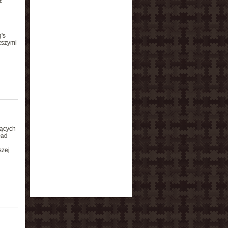
z
's
ższymi
jących
ład
szej