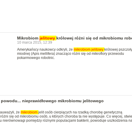
Mikrobiom
jelitowy
królowej różni się od mikrobiomu rob
10 marca 2015, 12:39
Amerykańscy naukowcy odkryli, że
mikrobiom
jelitowy
królowej pszczoł
miodnej (Apis mellifera) znacząco różni się od mikroflory przewodu
pokarmowego robotnic.
 powodu... nieprawidłowego mikrobiomu jelitowego
zauważyli, że
mikrobiom
jelit osób cierpiących na rzadką chorobę genetyczną
ni się od mikrobiomu osób, u których choroba ta nie występuje. Co więcej, stwier
ku nierównowagi pomiędzy różnymi populacjami bakterii, powoduje uszkodzenia n