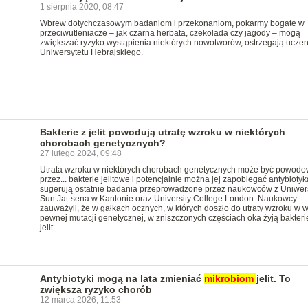
1 sierpnia 2020, 08:47
Wbrew dotychczasowym badaniom i przekonaniom, pokarmy bogate w
przeciwutleniacze – jak czarna herbata, czekolada czy jagody – mogą
zwiększać ryzyko wystąpienia niektórych nowotworów, ostrzegają uczen
Uniwersytetu Hebrajskiego.
Bakterie z jelit powodują utratę wzroku w niektórych
chorobach genetycznych?
27 lutego 2024, 09:48
Utrata wzroku w niektórych chorobach genetycznych może być powod
przez... bakterie jelitowe i potencjalnie można jej zapobiegać antybiotyk
sugerują ostatnie badania przeprowadzone przez naukowców z Uniwer
Sun Jat-sena w Kantonie oraz University College London. Naukowcy
zauważyli, że w gałkach ocznych, w których doszło do utraty wzroku w 
pewnej mutacji genetycznej, w zniszczonych częściach oka żyją bakteri
jelit.
Antybiotyki mogą na lata zmieniać
mikrobiom
jelit. To
zwiększa ryzyko chorób
12 marca 2026, 11:53