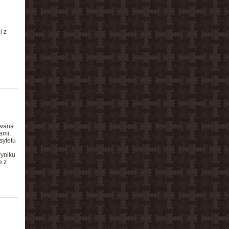
i z
owana
ami,
sytetu
wyniku
e z