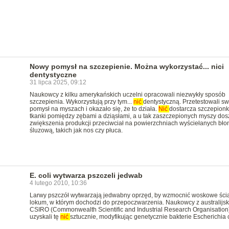
Nowy pomysł na szczepienie. Można wykorzystać... nici
dentystyczne
31 lipca 2025, 09:12
Naukowcy z kilku amerykańskich uczelni opracowali niezwykły sposób
szczepienia. Wykorzystują przy tym...
nić
dentystyczną. Przetestowali sw
pomysł na myszach i okazało się, że to działa.
Nić
dostarcza szczepionk
tkanki pomiędzy zębami a dziąsłami, a u tak zaszczepionych myszy dos
zwiększenia produkcji przeciwciał na powierzchniach wyściełanych bło
śluzową, takich jak nos czy płuca.
E. coli wytwarza pszczeli jedwab
4 lutego 2010, 10:36
Larwy pszczół wytwarzają jedwabny oprzęd, by wzmocnić woskowe ści
lokum, w którym dochodzi do przepoczwarzenia. Naukowcy z australijs
CSIRO (Commonwealth Scientific and Industrial Research Organisation
uzyskali tę
nić
sztucznie, modyfikując genetycznie bakterie Escherichia c