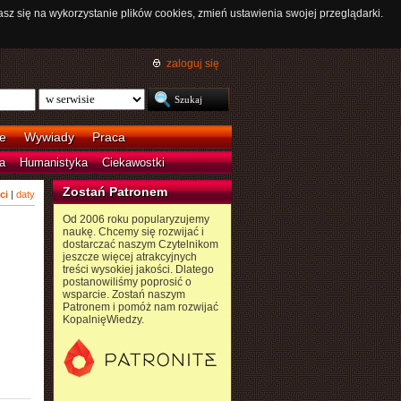
asz się na wykorzystanie plików cookies, zmień ustawienia swojej przeglądarki.
zaloguj się
e
Wywiady
Praca
a
Humanistyka
Ciekawostki
Zostań Patronem
ci
|
daty
Od 2006 roku popularyzujemy
naukę. Chcemy się rozwijać i
dostarczać naszym Czytelnikom
jeszcze więcej atrakcyjnych
treści wysokiej jakości. Dlatego
postanowiliśmy poprosić o
wsparcie. Zostań naszym
Patronem i pomóż nam rozwijać
KopalnięWiedzy.