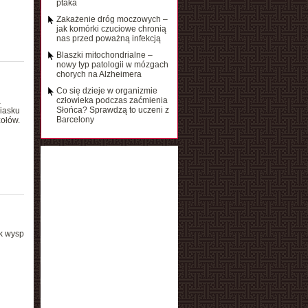
ptaka
Zakażenie dróg moczowych –
jak komórki czuciowe chronią
nas przed poważną infekcją
Blaszki mitochondrialne –
nowy typ patologii w mózgach
chorych na Alzheimera
Co się dzieje w organizmie
człowieka podczas zaćmienia
a
Słońca? Sprawdzą to uczeni z
piasku
Barcelony
zołów.
k wysp