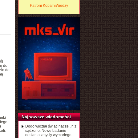
Patroni KopalniWiedzy
ój
ę do
zło do
ną
Najnowsze wiadomości
anki
kiego
)
Dodo widział świat inaczej, niż
oli.
sądzono. Nowe badanie
odsłania zmysły wymarłego