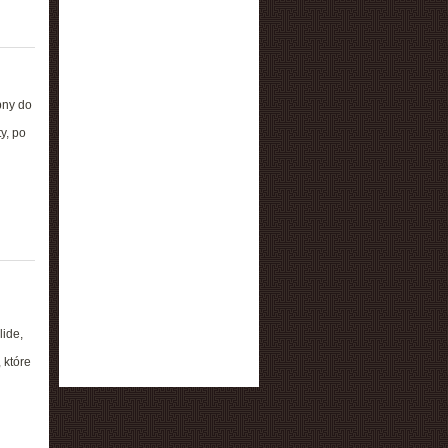
bny do
y, po
lide,
 które