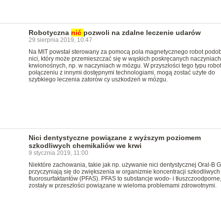
Robotyczna
nić
pozwoli na zdalne leczenie udarów
29 sierpnia 2019, 10:47
Na MIT powstał sterowany za pomocą pola magnetycznego robot podo
nici, który może przemieszczać się w wąskich poskręcanych naczyniach
krwionośnych, np. w naczyniach w mózgu. W przyszłości tego typu robot
połączeniu z innymi dostępnymi technologiami, mogą zostać użyte do
szybkiego leczenia zatorów cy uszkodzeń w mózgu.
Nici dentystyczne powiązane z wyższym poziomem
szkodliwych chemikaliów we krwi
9 stycznia 2019, 11:00
Niektóre zachowania, takie jak np. używanie nici dentystycznej Oral-B G
przyczyniają się do zwiększenia w organizmie koncentracji szkodliwych
fluorosurfaktantów (PFAS). PFAS to substancje wodo- i tłuszczoodporne,
zostały w przeszłości powiązane w wieloma problemami zdrowotnymi.