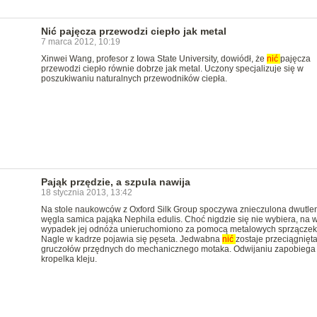
Nić pajęcza przewodzi ciepło jak metal
7 marca 2012, 10:19
Xinwei Wang, profesor z Iowa State University, dowiódł, że
nić
pajęcza
przewodzi ciepło równie dobrze jak metal. Uczony specjalizuje się w
poszukiwaniu naturalnych przewodników ciepła.
Pająk przędzie, a szpula nawija
18 stycznia 2013, 13:42
Na stole naukowców z Oxford Silk Group spoczywa znieczulona dwutle
węgla samica pająka Nephila edulis. Choć nigdzie się nie wybiera, na w
wypadek jej odnóża unieruchomiono za pomocą metalowych sprzączek
Nagle w kadrze pojawia się pęseta. Jedwabna
nić
zostaje przeciągnięta
gruczołów przędnych do mechanicznego motaka. Odwijaniu zapobiega
kropelka kleju.