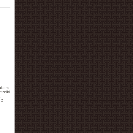
nkiem
szelki
.
 z