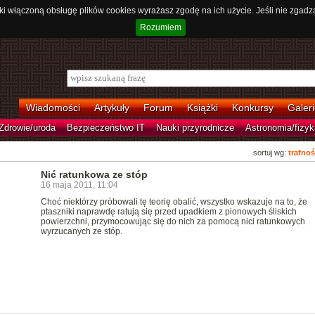
ki włączoną obsługę plików cookies wyrażasz zgodę na ich użycie. Jeśli nie zgadz
Rozumiem
Wiadomości
Artykuły
Forum
Książki
Konkursy
Galeri
Zdrowie/uroda
Bezpieczeństwo IT
Nauki przyrodnicze
Astronomia/fizyk
sortuj wg:
trafnoś
Nić ratunkowa ze stóp
16 maja 2011, 11:04
Choć niektórzy próbowali tę teorię obalić, wszystko wskazuje na to, że
ptaszniki naprawdę ratują się przed upadkiem z pionowych śliskich
powierzchni, przymocowując się do nich za pomocą nici ratunkowych
wyrzucanych ze stóp.