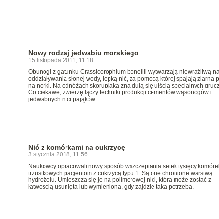
Nowy rodzaj jedwabiu morskiego
15 listopada 2011, 11:18
Obunogi z gatunku Crassicorophium bonellii wytwarzają niewrażliwą n
oddziaływania słonej wody, lepką nić, za pomocą której spajają ziarna 
na norki. Na odnóżach skorupiaka znajdują się ujścia specjalnych gruc
Co ciekawe, zwierzę łączy techniki produkcji cementów wąsonogów i
jedwabnych nici pająków.
Nić z komórkami na cukrzycę
3 stycznia 2018, 11:56
Naukowcy opracowali nowy sposób wszczepiania setek tysięcy komóre
trzustkowych pacjentom z cukrzycą typu 1. Są one chronione warstwą
hydrożelu. Umieszcza się je na polimerowej nici, która może zostać z
łatwością usunięta lub wymieniona, gdy zajdzie taka potrzeba.