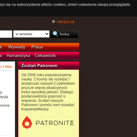
asz się na wykorzystanie plików cookies, zmień ustawienia swojej przeglądarki.
zaloguj się
e
Wywiady
Praca
a
Humanistyka
Ciekawostki
Zostań Patronem
ci
|
daty
Od 2006 roku popularyzujemy
naukę. Chcemy się rozwijać i
dostarczać naszym Czytelnikom
jeszcze więcej atrakcyjnych
treści wysokiej jakości. Dlatego
d
postanowiliśmy poprosić o
tysta
wsparcie. Zostań naszym
Patronem i pomóż nam rozwijać
jemnie
KopalnięWiedzy.