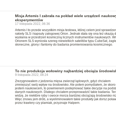
Misja Artemis I zabrała na pokład wiele urządzeń naukow
eksperymentów
17 listopada 2022, 06:36
Artemis I to przede wszystkim misja testowa, której celem jest sprawdze
rakiety SLS i kapsuły załogowej Orion. Jednak stała się ona też okazją 
wysłania w przestrzeń kosmiczną licznych instrumentów naukowych. Wr
Orionem SLS wyniosła szereg niewielkich satelitów typu CubeSat, żagl
słoneczne, glony i fantomy do badania promieniowania kosmicznego.
To nie produkcja wołowiny najbardziej obciąża środowis
9 listopada 2022, 08:24
Zrezygnowałem z jedzenia mięsa zwierząt lądowych, gdyż chciałem
zmniejszyć swój wpływ na środowisko. Ale potem pomyślałem, że skoro
jestem naukowcem, to powinienem podejmować takie decyzje na podst
danych naukowych. Dlatego chciałem przeprowadzić takie badania. Ter
widzę, że niektóre ryby i owoce morza bardziej obciążają środowisko ni
Więc znowu jem drób, a wyeliminowałem takie produkty jak dorsz poła
przez trawlery czy plamiak, przyznaje Halpern.