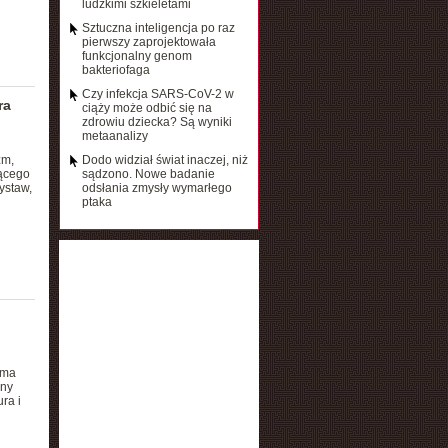
ludzkimi szkieletami
Sztuczna inteligencja po raz
pierwszy zaprojektowała
funkcjonalny genom
bakteriofaga
Czy infekcja SARS-CoV-2 w
ra
ciąży może odbić się na
zdrowiu dziecka? Są wyniki
metaanalizy
zm,
Dodo widział świat inaczej, niż
jącego
sądzono. Nowe badanie
ystaw,
odsłania zmysły wymarłego
ptaka
 ma
jny
ra i