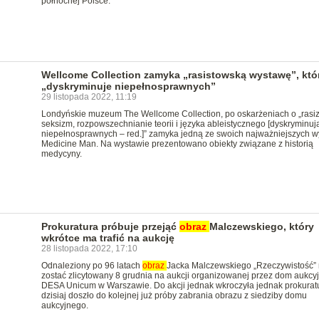
północnej Polsce.
Wellcome Collection zamyka „rasistowską wystawę”, któ
„dyskryminuje niepełnosprawnych”
29 listopada 2022, 11:19
Londyńskie muzeum The Wellcome Collection, po oskarżeniach o „rasi
seksizm, rozpowszechnianie teorii i języka ableistycznego [dyskryminu
niepełnosprawnych – red.]” zamyka jedną ze swoich najważniejszych w
Medicine Man. Na wystawie prezentowano obiekty związane z historią
medycyny.
Prokuratura próbuje przejąć
obraz
Malczewskiego, który
wkrótce ma trafić na aukcję
28 listopada 2022, 17:10
Odnaleziony po 96 latach
obraz
Jacka Malczewskiego „Rzeczywistość”
zostać zlicytowany 8 grudnia na aukcji organizowanej przez dom aukcy
DESA Unicum w Warszawie. Do akcji jednak wkroczyła jednak prokuratu
dzisiaj doszło do kolejnej już próby zabrania obrazu z siedziby domu
aukcyjnego.