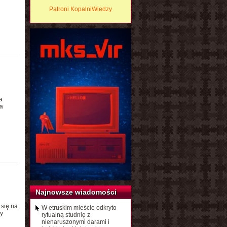
Patroni KopalniWiedzy
a
a
Najnowsze wiadomości
 się na
W etruskim mieście odkryto
y
rytualną studnię z
nienaruszonymi darami i