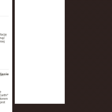
tację
gnąć
niej
jęcie
e
arth!”
atorem
jest