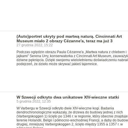
(Auto)portret ukryty pod martwą naturą. Cincinnati Art
Museum miało 2 obrazy Cézanne'a, teraz ma już 3
27 grudnia 2022, 15:22
Podczas oględzin obrazu Paula Cézanne'a „Martwa natura z chlebem i
jajkami” Serena Urry, konserwatorka z Cincinnati Art Museum, zauważył
dziwne pęknięcia. Dzięki swojemu wieloletniemu doświadczeniu nabrał
podejrzeń, że dzieło może skrywać jakieś tajemnice.
W Szwecji odkryto dwa unikatowe XIV-wieczne statki
5 grudnia 2022, 12:35
W Varbergu w Szwecji odkryto dwie XIV-wieczne kogi. Badania
dendrochronologiczne wykazały, że drzewa do budowy jednej z nich
(Varbergskoggen 1) ścięto po 1346 r. w regionie, który obecnie znajduje
terenie Holandii, Belgii i północno-wschodniej Francji, a dęby do budow
drugiej, mniejszej Varbergskoggen 2, ścięto między 1355 a 1357 r. w