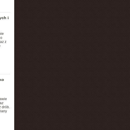
ych i
nie
do
az z
e
ko
awie
az
ż drób.
wiany