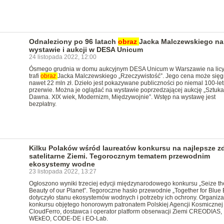
Odnaleziony po 96 latach
obraz
Jacka Malczewskiego na
wystawie i aukcji w DESA Unicum
24 listopada 2022, 12:00
Ósmego grudnia w domu aukcyjnym DESA Unicum w Warszawie na licy
trafi
obraz
Jacka Malczewskiego „Rzeczywistość”. Jego cena może się
nawet 22 mln zł. Dzieło jest pokazywane publiczności po niemal 100-let
przerwie. Można je oglądać na wystawie poprzedzającej aukcję „Sztuka
Dawna. XIX wiek, Modernizm, Międzywojnie”. Wstęp na wystawę jest
bezpłatny.
Kilku Polaków wśród laureatów konkursu na najlepsze zd
satelitarne Ziemi. Tegorocznym tematem przewodnim
ekosystemy wodne
23 listopada 2022, 13:27
Ogłoszono wyniki trzeciej edycji międzynarodowego konkursu „Seize th
Beauty of our Planet”. Tegoroczne hasło przewodnie „Together for Blue E
dotyczyło stanu ekosystemów wodnych i potrzeby ich ochrony. Organiz
konkursu objętego honorowym patronatem Polskiej Agencji Kosmicznej 
CloudFerro, dostawca i operator platform obserwacji Ziemi CREODIAS,
WEkEO, CODE-DE i EO-Lab.