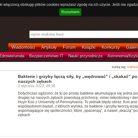
ki włączoną obsługę plików cookies wyrażasz zgodę na ich użycie. Jeśli nie zgadz
Rozumiem
Wiadomości
Artykuły
Forum
Książki
Konkursy
Galeri
Zdrowie/uroda
Bezpieczeństwo IT
Nauki przyrodnicze
Astronomia/fizyk
sortuj wg:
trafnoś
Bakterie i grzyby łączą siły, by „wędrować” i „skakać” po
naszych zębach
2 stycznia 2023, 09:36
Dotychczas sądzono, że to po prostu bakterie akumulujące się jedna po
drugiej na naszych zębach powodują próchnicę, mówi mikrobiolog i den
Huyn Koo z University of Pennsylvania. To jednak błędy obraz. Koo jest
współautorem badań, z których wynika, że bakterie i grzyby tworzą wza
wspomagające się społeczności, które „spacerują”, a nawet „skaczą” po
zębach.