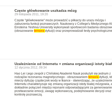
Częste główkowanie uszkadza mózg
29 listopada 2011, 19:20
Częste "główkowanie" może prowadzić u piłkarzy do urazu mózgu i
zaburzenia funkcji poznawczych. Naukowcy z College'u Medycznego Al
Einsteina Yeshiva University wykonywali sportowcom badania obrazow
(obrazowanie
tensora
dyfuzji) oraz przeprowadzali testy psychologiczn
Uzależnienie od Internetu = zmiana organizacji istoty biał
12 stycznia 2012, 09:34
Hao Lei i jego zespół z Chińskiej Akademii Nauk posłużyli się jednym z
rodzajów rezonansu magnetycznego - obrazowaniem
tensora
dyfuzji, k
mierzy dyfuzję cząsteczek wody w tkance - stwierdzając, że uzależnieni
Internetu charakteryzuje się zmianą organizacji istoty białej mózgowia, 
dokładnie połączeń między rejonami odpowiadającymi za generowanie 
przetwarzanie emocji, uwagę wykonawczą, podejmowanie decyzji oraz
kontrolę poznawczą.