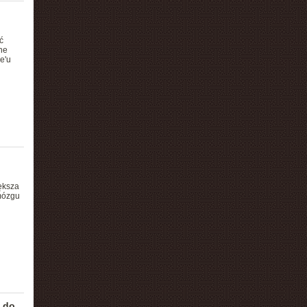
ć
ne
e'u
ększa
mózgu
 do