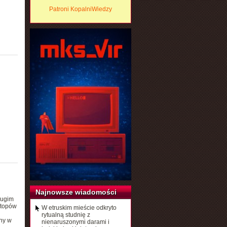
Patroni KopalniWiedzy
Najnowsze wiadomości
ługim
otopów
W etruskim mieście odkryto
rytualną studnię z
ny w
nienaruszonymi darami i