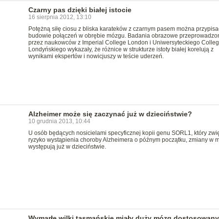
Czarny pas dzięki białej istocie
16 sierpnia 2012, 13:10
Potężną siłę ciosu z bliska karateków z czarnym pasem można przypisa
budowie połączeń w obrębie mózgu. Badania obrazowe przeprowadzo
przez naukowców z Imperial College London i Uniwersyteckiego Colleg
Londyńskiego wykazały, że różnice w strukturze istoty białej korelują z
wynikami ekspertów i nowicjuszy w teście uderzeń.
Alzheimer może się zaczynać już w dzieciństwie?
10 grudnia 2013, 10:44
U osób będących nosicielami specyficznej kopii genu SORL1, który zwi
ryzyko wystąpienia choroby Alzheimera o późnym początku, zmiany w 
występują już w dzieciństwie.
Wymarłe wilki tasmańskie miały duży mózg dostosowany