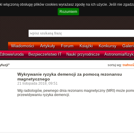
ki włączoną obsługę plików cookies wyrażasz zgodę na ich użycie. Jeśli nie zgadz
Rozumiem
Wiadomości
Artykuły
Forum
Książki
Konkursy
Galeri
Zdrowie/uroda
Bezpieczeństwo IT
Nauki przyrodnicze
Astronomia/fizyk
fuzji"
sortuj wg:
trafnoś
Wykrywanie ryzyka demencji za pomocą rezonansu
magnetycznego
21 listopada 2018, 09:51
Wg radiologów, pewnego dnia rezonans magnetyczny (MRI) może pom
przewidywaniu ryzyka demencji.