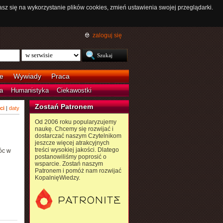
asz się na wykorzystanie plików cookies, zmień ustawienia swojej przeglądarki.
zaloguj się
e
Wywiady
Praca
a
Humanistyka
Ciekawostki
Zostań Patronem
ci
|
daty
Od 2006 roku popularyzujemy
naukę. Chcemy się rozwijać i
dostarczać naszym Czytelnikom
jeszcze więcej atrakcyjnych
treści wysokiej jakości. Dlatego
óc w
postanowiliśmy poprosić o
wsparcie. Zostań naszym
Patronem i pomóż nam rozwijać
KopalnięWiedzy.