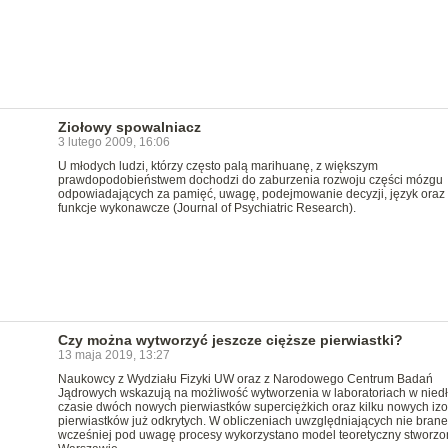
Ziołowy spowalniacz
3 lutego 2009, 16:06
U młodych ludzi, którzy często palą marihuanę, z większym
prawdopodobieństwem dochodzi do zaburzenia rozwoju części mózgu
odpowiadających za pamięć, uwagę, podejmowanie decyzji, język oraz
funkcje wykonawcze (Journal of Psychiatric Research).
Czy można wytworzyć jeszcze cięższe pierwiastki?
13 maja 2019, 13:27
Naukowcy z Wydziału Fizyki UW oraz z Narodowego Centrum Badań
Jądrowych wskazują na możliwość wytworzenia w laboratoriach w nied
czasie dwóch nowych pierwiastków superciężkich oraz kilku nowych iz
pierwiastków już odkrytych. W obliczeniach uwzględniających nie brane
wcześniej pod uwagę procesy wykorzystano model teoretyczny stworzo