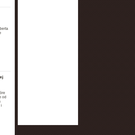
berta
e
e
ej
tóre
e od
a
i