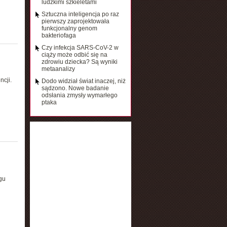
ludzkimi szkieletami
Sztuczna inteligencja po raz
pierwszy zaprojektowała
funkcjonalny genom
bakteriofaga
Czy infekcja SARS-CoV-2 w
ciąży może odbić się na
zdrowiu dziecka? Są wyniki
metaanalizy
cji.
Dodo widział świat inaczej, niż
sądzono. Nowe badanie
odsłania zmysły wymarłego
ptaka
gu