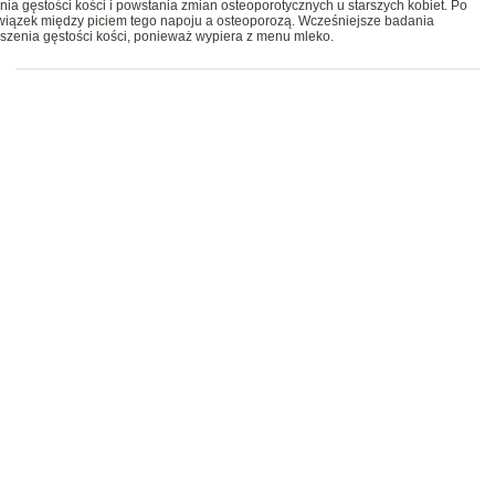
nia gęstości kości i powstania zmian osteoporotycznych u starszych kobiet. Po
 związek między piciem tego napoju a osteoporozą. Wcześniejsze badania
jszenia gęstości kości, ponieważ wypiera z menu mleko.