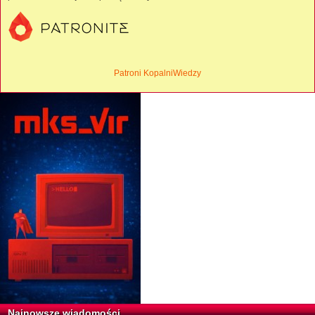
Patroni KopalniWiedzy
Najnowsze wiadomości