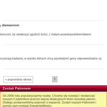
ą złamaniom
ieciom, by zwiększyć gęstość kości, z małym prawdopodobieństwem
czynają badania, w wyniku których chcą wyodrębnić geny odpowiedzialne za
7
« poprzednia strona
Zostań Patronem
Od 2006 roku popularyzujemy naukę. Chcemy się rozwijać i dostarczać
naszym Czytelnikom jeszcze więcej atrakcyjnych treści wysokiej jakości.
Dlatego postanowiliśmy poprosić o wsparcie. Zostań naszym Patronem i
pomóż nam rozwijać KopalnięWiedzy.