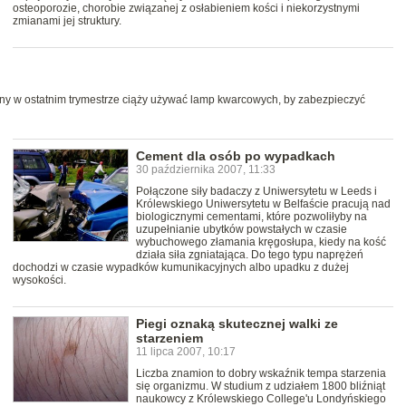
osteoporozie, chorobie związanej z osłabieniem kości i niekorzystnymi
zmianami jej struktury.
winny w ostatnim trymestrze ciąży używać lamp kwarcowych, by zabezpieczyć
Cement dla osób po wypadkach
30 października 2007, 11:33
Połączone siły badaczy z Uniwersytetu w Leeds i
Królewskiego Uniwersytetu w Belfaście pracują nad
biologicznymi cementami, które pozwoliłyby na
uzupełnianie ubytków powstałych w czasie
wybuchowego złamania kręgosłupa, kiedy na kość
działa siła zgniatająca. Do tego typu naprężeń
dochodzi w czasie wypadków kumunikacyjnych albo upadku z dużej
wysokości.
Piegi oznaką skutecznej walki ze
starzeniem
11 lipca 2007, 10:17
Liczba znamion to dobry wskaźnik tempa starzenia
się organizmu. W studium z udziałem 1800 bliźniąt
naukowcy z Królewskiego College'u Londyńskiego