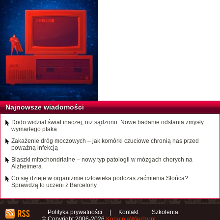
Najnowsze wiadomości
Dodo widział świat inaczej, niż sądzono. Nowe badanie odsłania zmysły
wymarłego ptaka
Zakażenie dróg moczowych – jak komórki czuciowe chronią nas przed
poważną infekcją
Blaszki mitochondrialne – nowy typ patologii w mózgach chorych na
Alzheimera
Co się dzieje w organizmie człowieka podczas zaćmienia Słońca?
Sprawdzą to uczeni z Barcelony
Polityka prywatności
|
Kontakt
Szkolenia
© Copyright 2006-2026
KopalniaWiedzy.pl