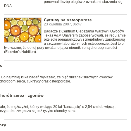
porównali liczbę piegów z oznakami starzenia się
DNA.
Cytrusy na osteoporozę
23 kwietnia 2007, 06:47
Badacze z Centrum Ulepszania Warzyw i Owoców
Texas A&M University zaobserwowali, że regularnie
pite soki pomarańczowy i grejpfrutowy zapobiegają
u szczurów laboratoryjnych osteoporozie. Jest to o
tyle ważne, że do tej pory uważano ją za nieuniknioną chorobę starości
(Elsevier's Nutrition).
ów
 Co najmniej kilka badań wykazało, że pięć filiżanek surowych owoców
orobom serca, cukrzycy oraz osteoporozie.
chorób serca i zgonów
o, że mężczyźni, którzy w ciągu 20 lat "kurczą się" o 2,54 cm lub więcej,
rzypadku zwiększa się też ryzyko choroby serca.
ozy