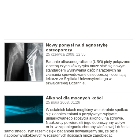
Nowy pomysł na diagnostykę
osteoporozy
25 czerwca 2008, 12:55
Badanie ultrasonograficzne (USG) pięty połączone
z oceną czynników ryzyka może stać się nowym
standardem wykrywania osób narażonych na
złamania spowodowane osteoporozą - oceniają
lekarze ze Szpitala Uniwersyteckiego w
szwajcarskiej Lozannie.
Alkohol dla mocnych kości
25 maja 2008, 01:26
W ostatnich latach mogliśmy wielokrotnie spotkać
się z doniesieniami o pozytywnym wpływie
umiarkowanego spożycia alkoholu na zdrowie.
Naukowcy potwierdzili jego dobroczynny wpływ
m.in. w zapobieganiu choroby wieńcowej i drżenia
samoistnego. Tym razem dzięki badaniom dowiadujemy się, że picie
napojów wyskokowych w rozsądnych ilościach może zapobiegać