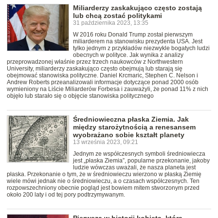
Miliarderzy zaskakująco często zostają
lub chcą zostać politykami
31 października 2023, 13:35
W 2016 roku Donald Trump został pierwszym
miliarderem na stanowisku prezydenta USA. Jest
tylko jednym z przykładów niezwykle bogatych ludzi
obecnych w polityce. Jak wynika z analizy
przeprowadzonej właśnie przez trzech naukowców z Northwestern
University, miliarderzy zaskakująco często obejmują lub starają się
obejmować stanowiska polityczne. Daniel Krcmaric, Stephen C. Nelson i
Andrew Roberts przeanalizowali informacje dotyczące ponad 2000 osób
wymieniony na Liście Miliarderów Forbesa i zauważyli, że ponad 11% z nich
objęło lub starało się o objęcie stanowiska politycznego
Średniowieczna płaska Ziemia. Jak
między starożytnością a renesansem
wyobrażano sobie kształt planety
13 września 2023, 09:21
Jednym ze współczesnych symboli średniowiecza
jest „płaska Ziemia”, popularne przekonanie, jakoby
ludzie wówczas uważali, że nasza planeta jest
płaska. Przekonanie o tym, że w średniowieczu wierzono w płaską Ziemię
wiele mówi jednak nie o średniowieczu, a o czasach współczesnych. Ten
rozpowszechniony obecnie pogląd jest bowiem mitem stworzonym przed
około 200 laty i od tej pory podtrzymywanym.