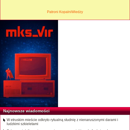
Patroni KopalniWiedzy
Najnowsze wiadomości
W etruskim mieście odkryto rytualną studnię z nienaruszonymi darami i
ludzkimi szkieletami