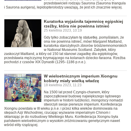
przedstawicieli rodzaju Saurona (Saurona triangula
i Saurona aurigera), lepidopterolodzy uważają, że jest ich znacznie więcej.
Kuratorka wyjaśniła tajemnicę egipskiej
rzeźby, która nie powinna istnieć
25 kwietnia 2023, 10:19
Gdy tylko zobaczyłam tę statuetkę, pomyślałam, że
ona nie powinna istnieć, mówi Margaret Maitland,
kuratorka starożytnych zbiorów śródziemnomorskich
w National Museums Scotland. Zabytek, który
zaskoczył Maitland, a który od 150 lat stanowi zagadkę dla egiptologów,
przedstawia mężczyznę trzymającego na kolanach dziecko-faraona. Rzeźba
pochodzi z czasów XIX Dynastii (1295–1186 p.n.e.).
W wieloetnicznym imperium Xiongnu
kobiety miały wielką władzę
18 kwietnia 2023, 11:23
Na 1500 lat przed Czyngis-chanem, który
zapoczątkował budowę największego lądowego
imperium w historii ludzkości, mongolscy nomadzi
stworzyli swoje pierwsze imperium. Konfederacja
Xiongnu powstała w III wieku p.n.e. i przez kilka wieków dominowała na
stepach Azji Wschodniej, rzucając wyzwanie imperialnym Chinom i
skłaniając je do rozbudowy Wielkiego Muru. Konfederacja Xiongnu była
państwem wieloetnicznym o wysokim zróżnicowaniu genetycznym nawet
wśród elity rządzącej.