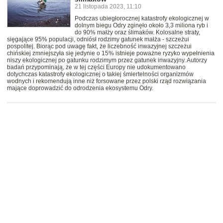
21 listopada 2023, 11:10
Podczas ubiegłorocznej katastrofy ekologicznej w
dolnym biegu Odry zginęło około 3,3 miliona ryb i
do 90% małży oraz ślimaków. Kolosalne straty,
sięgające 95% populacji, odniósł rodzimy gatunek małża - szczeżui
pospolitej. Biorąc pod uwagę fakt, że liczebność inwazyjnej szczeżui
chińskiej zmniejszyła się jedynie o 15% istnieje poważne ryzyko wypełnienia
niszy ekologicznej po gatunku rodzimym przez gatunek inwazyjny. Autorzy
badań przypominają, że w tej części Europy nie udokumentowano
dotychczas katastrofy ekologicznej o takiej śmiertelności organizmów
wodnych i rekomendują inne niż forsowane przez polski rząd rozwiązania
mające doprowadzić do odrodzenia ekosystemu Odry.