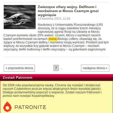
Zwierzęce ofiary wojny. Delfinom i
morświnom w Morzu Czarnym grozi
wyginięcie
13 kwietnia 2023, 11:04
Naukowcy z Uniwersytetu Rzeszowskiego (UR)
donoszą, że w ciągu zaledwie trzech miesięcy
najnowszej agresji Rosji na Ukrainę w Morzu
Czarnym wymarło około 20% waleni. Uczeni, którzy o wynikach swoich
badań poinformowali na łamach
pisma
Biology Letters, obawiają się, że
żyjące w Morzu Czarnym delfiny i morświny mogą wymrzeć. Problem jest tym
większy, że wszystkie trzy gatunki waleni w Morzu Czarnym – morświn
zwyczajny, delfin butlonosy i delfin zwyczajny – są gatunkami zagrożonymi.
7
…
« poprzednia strona
następna strona »
Zostań Patronem
Od 2006 roku popularyzujemy naukę. Chcemy się rozwijać i dostarczać
naszym Czytelnikom jeszcze więcej atrakcyjnych treści wysokiej jakości.
Dlatego postanowiliśmy poprosić o wsparcie. Zostań naszym Patronem i
pomóż nam rozwijać KopalnięWiedzy.