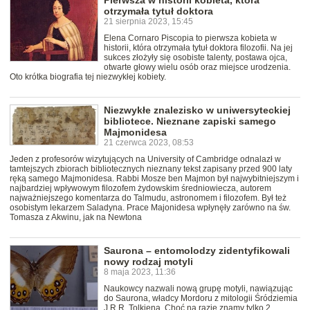
Pierwsza w historii kobieta, która
otrzymała tytuł doktora
21 sierpnia 2023, 15:45
Elena Cornaro Piscopia to pierwsza kobieta w
historii, która otrzymała tytuł doktora filozofii. Na jej
sukces złożyły się osobiste talenty, postawa ojca,
otwarte głowy wielu osób oraz miejsce urodzenia.
Oto krótka biografia tej niezwykłej kobiety.
Niezwykłe znalezisko w uniwersyteckiej
bibliotece. Nieznane zapiski samego
Majmonidesa
21 czerwca 2023, 08:53
Jeden z profesorów wizytujących na University of Cambridge odnalazł w
tamtejszych zbiorach bibliotecznych nieznany tekst zapisany przed 900 laty
ręką samego Majmonidesa. Rabbi Mosze ben Majmon był najwybitniejszym i
najbardziej wpływowym filozofem żydowskim średniowiecza, autorem
najważniejszego komentarza do Talmudu, astronomem i filozofem. Był też
osobistym lekarzem Saladyna. Prace Majonidesa wpłynęły zarówno na św.
Tomasza z Akwinu, jak na Newtona
Saurona – entomolodzy zidentyfikowali
nowy rodzaj motyli
8 maja 2023, 11:36
Naukowcy nazwali nową grupę motyli, nawiązując
do Saurona, władcy Mordoru z mitologii Śródziemia
J.R.R. Tolkiena. Choć na razie znamy tylko 2