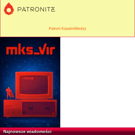
Patroni KopalniWiedzy
Najnowsze wiadomości