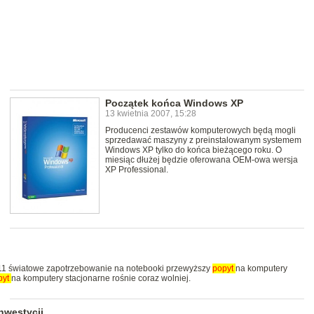
Początek końca Windows XP
13 kwietnia 2007, 15:28
Producenci zestawów komputerowych będą mogli
sprzedawać maszyny z preinstalowanym systemem
Windows XP tylko do końca bieżącego roku. O
miesiąc dłużej będzie oferowana OEM-owa wersja
XP Professional.
011 światowe zapotrzebowanie na notebooki przewyższy
popyt
na komputery
pyt
na komputery stacjonarne rośnie coraz wolniej.
nwestycji