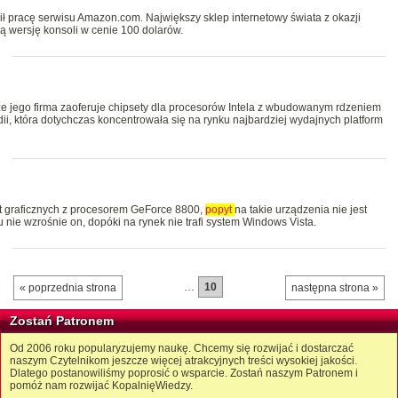
ł pracę serwisu Amazon.com. Największy sklep internetowy świata z okazji
 wersję konsoli w cenie 100 dolarów.
że jego firma zaoferuje chipsety dla procesorów Intela z wbudowanym rdzeniem
ii, która dotychczas koncentrowała się na rynku najbardziej wydajnych platform
rt graficznych z procesorem GeForce 8800,
popyt
na takie urządzenia nie jest
 nie wzrośnie on, dopóki na rynek nie trafi system Windows Vista.
…
10
« poprzednia strona
następna strona »
Zostań Patronem
Od 2006 roku popularyzujemy naukę. Chcemy się rozwijać i dostarczać
naszym Czytelnikom jeszcze więcej atrakcyjnych treści wysokiej jakości.
Dlatego postanowiliśmy poprosić o wsparcie. Zostań naszym Patronem i
pomóż nam rozwijać KopalnięWiedzy.