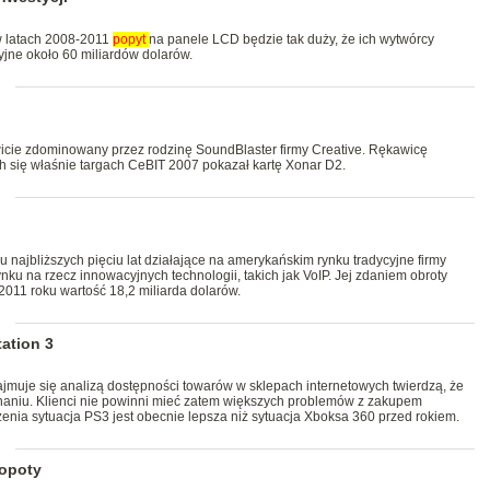
w latach 2008-2011
popyt
na panele LCD będzie tak duży, że ich wytwórcy
jne około 60 miliardów dolarów.
icie zdominowany przez rodzinę SoundBlaster firmy Creative. Rękawicę
h się właśnie targach CeBIT 2007 pokazał kartę Xonar D2.
 najbliższych pięciu lat działające na amerykańskim rynku tradycyjne firmy
ku na rzecz innowacyjnych technologii, takich jak VoIP. Jej zdaniem obroty
011 roku wartość 18,2 miliarda dolarów.
ation 3
zajmuje się analizą dostępności towarów w sklepach internetowych twierdzą, że
wnaniu. Klienci nie powinni mieć zatem większych problemów z zakupem
zenia sytuacja PS3 jest obecnie lepsza niż sytuacja Xboksa 360 przed rokiem.
łopoty