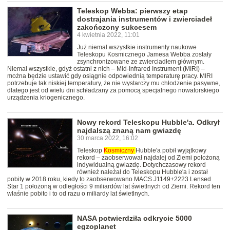
Teleskop Webba: pierwszy etap
dostrajania instrumentów i zwierciadeł
zakończony sukcesem
4 kwietnia 2022, 11:01
Już niemal wszystkie instrumenty naukowe
Teleskopu Kosmicznego Jamesa Webba zostały
zsynchronizowane ze zwierciadłem głównym.
Niemal wszystkie, gdyż ostatni z nich – Mid-Infrared Instrument (MIRI) –
można będzie ustawić gdy osiągnie odpowiednią temperaturę pracy. MIRI
potrzebuje tak niskiej temperatury, że nie wystarczy mu chłodzenie pasywne,
dlatego jest od wielu dni schładzany za pomocą specjalnego nowatorskiego
urządzenia kriogenicznego.
Nowy rekord Teleskopu Hubble'a. Odkrył
najdalszą znaną nam gwiazdę
30 marca 2022, 16:02
Teleskop
Kosmiczny
Hubble'a pobił wyjątkowy
rekord – zaobserwował najdalej od Ziemi położoną
indywidualną gwiazdę. Dotychczasowy rekord
również należał do Teleskopu Hubble'a i został
pobity w 2018 roku, kiedy to zaobserwowano MACS J1149+2223 Lensed
Star 1 położoną w odległości 9 miliardów lat świetlnych od Ziemi. Rekord ten
właśnie pobito i to od razu o miliardy lat świetlnych.
NASA potwierdziła odkrycie 5000
egzoplanet