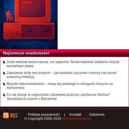
Najnowsze wiadomości
Dodo widział świat inaczej, niż sądzono. Nowe badanie odsłania zmysły
wymarłego ptaka
Zakażenie dróg moczowych – jak komórki czuciowe chronią nas przed
poważną infekcją
Blaszki mitochondrialne – nowy typ patologii w mózgach chorych na
Alzheimera
Co się dzieje w organizmie człowieka podczas zaćmienia Słońca?
Sprawdzą to uczeni z Barcelony
Polityka prywatności
|
Kontakt
Szkolenia
© Copyright 2006-2026
KopalniaWiedzy.pl