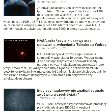
22 marca 2022, 11:36
Zaledwie 30 lat tamu znaliśmy tylko kilka planet,
tych z Układu Słonecznego. Dnia 9 stycznia 1992
roku Aleksander Wolszczan i Dail Frail
poinformowali o odkryciu dwóch planet krążących
wokół pulsara PSR 1257+12. Odkrycie potwierdzono i planety te uznawane
są za pierwsze odkryte planety poza Układem Słonecznym. Teraz NASA
poinformowała o potwierdzeniu odkrycia 5000. planety pozasłonecznej.
NASA zakończyła kluczowy etap
ustawiania zwierciadła Teleskopu Webba
17 marca 2022, 18:28
NASA zakończyła kluczowy etap ustawiania
segmentów zwierciadła Teleskopu Webba zwany
„fine phasing”. Inżynierowie sprawdzili każdy
parametr optyczny teleskopu, przeprowadzili jego
testy i potwierdzili, że każdy z nich działa zgodnie z oczekiwaniami lub
powyżej oczekiwań. Nie znaleziono też żadnych krytycznych błędów, ani nie
znaleziono żadnych uchwytnych w pomiarach zanieczyszczeń czy
zniekształceń obrazu
Indyjscy naukowcy nie znaleźli sygnału
ze „świtu wszechświata”
1 marca 2022, 12:03
W 2018 roku amerykańscy astronomowie pracujący
przy radioteleskopie EDGES w Australii