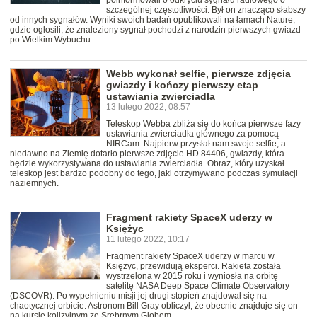
poinformowali o odkryciu sygnału radiowego o
szczególnej częstotliwości. Był on znacząco słabszy
od innych sygnałów. Wyniki swoich badań opublikowali na łamach Nature,
gdzie ogłosili, że znaleziony sygnał pochodzi z narodzin pierwszych gwiazd
po Wielkim Wybuchu
Webb wykonał selfie, pierwsze zdjęcia
gwiazdy i kończy pierwszy etap
ustawiania zwierciadła
13 lutego 2022, 08:57
Teleskop Webba zbliża się do końca pierwsze fazy
ustawiania zwierciadła głównego za pomocą
NIRCam. Najpierw przysłał nam swoje selfie, a
niedawno na Ziemię dotarło pierwsze zdjęcie HD 84406, gwiazdy, która
będzie wykorzystywana do ustawiania zwierciadła. Obraz, który uzyskał
teleskop jest bardzo podobny do tego, jaki otrzymywano podczas symulacji
naziemnych.
Fragment rakiety SpaceX uderzy w
Księżyc
11 lutego 2022, 10:17
Fragment rakiety SpaceX uderzy w marcu w
Księżyc, przewidują eksperci. Rakieta została
wystrzelona w 2015 roku i wyniosła na orbitę
satelitę NASA Deep Space Climate Observatory
(DSCOVR). Po wypełnieniu misji jej drugi stopień znajdował się na
chaotycznej orbicie. Astronom Bill Gray obliczył, że obecnie znajduje się on
na kursie kolizyjnym ze Srebrnym Globem.