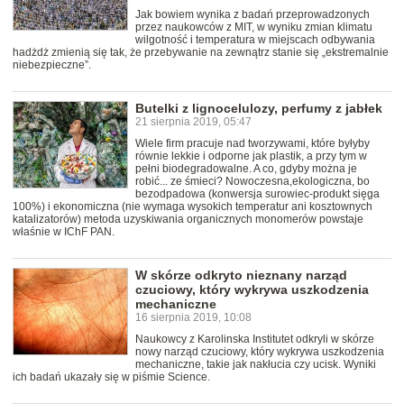
Jak bowiem wynika z badań przeprowadzonych
przez naukowców z MIT, w wyniku zmian klimatu
wilgotność i temperatura w miejscach odbywania
hadżdż zmienią się tak, że przebywanie na zewnątrz stanie się „ekstremalnie
niebezpieczne”.
Butelki z lignocelulozy, perfumy z jabłek
21 sierpnia 2019, 05:47
Wiele firm pracuje nad tworzywami, które byłyby
równie lekkie i odporne jak plastik, a przy tym w
pełni biodegradowalne. A co, gdyby można je
robić... ze śmieci? Nowoczesna,ekologiczna, bo
bezodpadowa (konwersja surowiec-produkt sięga
100%) i ekonomiczna (nie wymaga wysokich temperatur ani kosztownych
katalizatorów) metoda uzyskiwania organicznych monomerów powstaje
właśnie w IChF PAN.
W skórze odkryto nieznany narząd
czuciowy, który wykrywa uszkodzenia
mechaniczne
16 sierpnia 2019, 10:08
Naukowcy z Karolinska Institutet odkryli w skórze
nowy narząd czuciowy, który wykrywa uszkodzenia
mechaniczne, takie jak nakłucia czy ucisk. Wyniki
ich badań ukazały się w piśmie Science.