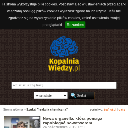
Ta strona wykorzystuje pliki cookies. Pozostawiając w ustawieniach przeglądarki
włączoną obsługę plików cookies wyrażasz zgodę na ich użycie. Jeśli nie
zgadzasz się na wykorzystanie plików cookies, zmień ustawienia swojej
przeglądarki.
Rozumiem
Strona główna
>
Szukaj "reakcja chemiczna"
sortuj wg:
trafności
|
daty
Nowa organella, która pomaga
zapobiegać nowotworom
24 października 2019, 05:11