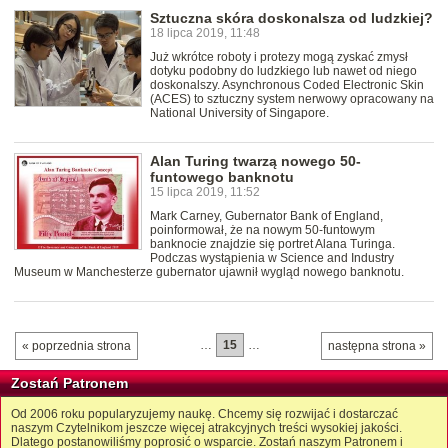
Sztuczna skóra doskonalsza od ludzkiej?
18 lipca 2019, 11:48
Już wkrótce roboty i protezy mogą zyskać zmysł
dotyku podobny do ludzkiego lub nawet od niego
doskonalszy. Asynchronous Coded Electronic Skin
(ACES) to sztuczny system nerwowy opracowany na
National University of Singapore.
Alan Turing twarzą nowego 50-
funtowego banknotu
15 lipca 2019, 11:52
Mark Carney, Gubernator Bank of England,
poinformował, że na nowym 50-funtowym
banknocie znajdzie się portret Alana Turinga.
Podczas wystąpienia w Science and Industry
Museum w Manchesterze gubernator ujawnił wygląd nowego banknotu.
…
15
…
« poprzednia strona
następna strona »
Zostań Patronem
Od 2006 roku popularyzujemy naukę. Chcemy się rozwijać i dostarczać
naszym Czytelnikom jeszcze więcej atrakcyjnych treści wysokiej jakości.
Dlatego postanowiliśmy poprosić o wsparcie. Zostań naszym Patronem i