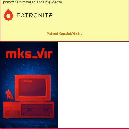
pomóż nam rozwijać KopalnięWiedzy.
Patroni KopalniWiedzy