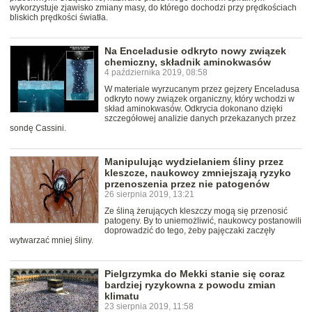
wykorzystuje zjawisko zmiany masy, do którego dochodzi przy prędkościach
bliskich prędkości światła.
Na Enceladusie odkryto nowy związek
chemiczny, składnik aminokwasów
4 października 2019, 08:58
W materiale wyrzucanym przez gejzery Enceladusa
odkryto nowy związek organiczny, który wchodzi w
skład aminokwasów. Odkrycia dokonano dzięki
szczegółowej analizie danych przekazanych przez
sondę Cassini.
Manipulując wydzielaniem śliny przez
kleszcze, naukowcy zmniejszają ryzyko
przenoszenia przez nie patogenów
26 sierpnia 2019, 13:21
Ze śliną żerujących kleszczy mogą się przenosić
patogeny. By to uniemożliwić, naukowcy postanowili
doprowadzić do tego, żeby pajęczaki zaczęły
wytwarzać mniej śliny.
Pielgrzymka do Mekki stanie się coraz
bardziej ryzykowna z powodu zmian
klimatu
23 sierpnia 2019, 11:58