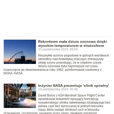
Rekordowo mała dziura ozonowa dzięki
wysokim temperaturom w stratosferze
23 października 2019, 09:03
Niezwykłe wzorce pogodowe w górnych warstwach
atmosfery nad Antarktyką znacząco zmniejszyły
utratę ozonu powodując, że w ostatnim czasie
dziura ozonowa była najmniejsza od czasu
rozpoczęcia jej obserwowania w roku 1982, poinformowali naukowcy z
NOAA i NASA.
Inżynier NASA prezentuje 'silnik spiralny'
15 października 2019, 05:48
David Burns z ASA Marshall Space Flight Center
opublikował dokument opisujący koncepcję
nowatorskiego silnika rakietowego działającego bez
paliwa czyli bez wyrzucanej w jednym kierunku
masy, która nadaje silnikowi ruch w kierunku
przeciwnym. Urządzenie, nazwane przez niego 'silnikiem spiralnym'